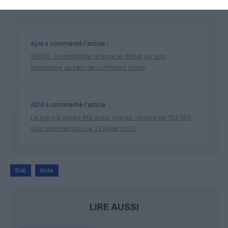
DERNIERS COMMENTAIRES
Kyle
a commenté l'article :
SWISS : la rentabilité relance le débat sur son
autonomie au sein de Lufthansa Group
NDR
a commenté l'article :
Le ciel n’a jamais été aussi chargé : record de 153 359
vols commerciaux le 23 juillet 2026
Bali
Inde
LIRE AUSSI