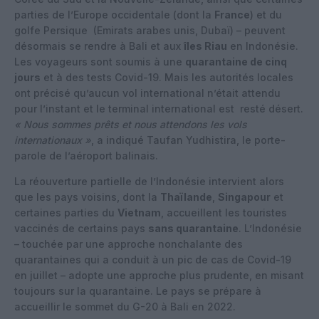
parties de l’Europe occidentale (dont la
France
) et du
golfe Persique
(Emirats arabes unis, Dubaï) – peuvent
désormais se rendre à Bali et aux
îles Riau
en Indonésie.
Les voyageurs sont soumis à une
quarantaine de cinq
jours
et à des tests Covid-19. Mais les autorités locales
ont précisé qu’aucun vol international n’était attendu
pour l’instant et le terminal international est
resté désert.
« Nous sommes prêts et nous attendons les vols
internationaux »
, a indiqué Taufan Yudhistira, le porte-
parole de l’aéroport balinais.
La réouverture partielle de l’Indonésie intervient alors
que les pays voisins, dont la
Thaïlande
,
Singapour
et
certaines parties du
Vietnam
, accueillent les touristes
vaccinés de certains pays
sans quarantaine
. L’Indonésie
– touchée par une approche nonchalante des
quarantaines qui a conduit à un pic de cas de Covid-19
en juillet – adopte une approche plus prudente, en misant
toujours sur la quarantaine. Le pays se prépare à
accueillir le sommet du G-20 à Bali en 2022.