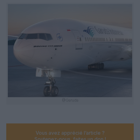
@Garuda
Vous avez apprécié l’article ?
Soutenez-nous, faites un don !