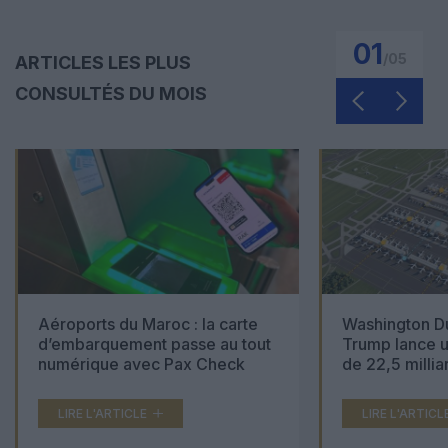
01
/
05
ARTICLES LES PLUS
CONSULTÉS DU MOIS
Aéroports du Maroc : la carte
Washington Du
d’embarquement passe au tout
Trump lance u
numérique avec Pax Check
de 22,5 millia
LIRE L'ARTICLE
LIRE L'ARTICL