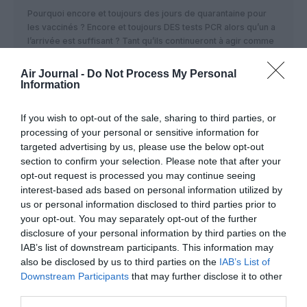
Pourquoi encore et toujours des jours de quarantaine pour
les vaccinés ? Encore et toujours DES tests PCR alors qu’un a
l’arrivée est suffisant ? Tant qu’ils continueront à agir comme
cela les touristes ne reviendront pas. Faut arrêter le délire a
un moment.
Air Journal -
Do Not Process My Personal
Information
RÉPONDRE
If you wish to opt-out of the sale, sharing to third parties, or
processing of your personal or sensitive information for
DAVID
a commenté :
17 octobre 2021 - 19 h
targeted advertising by us, please use the below opt-out
05 min
section to confirm your selection. Please note that after your
opt-out request is processed you may continue seeing
Tout à fait d’accord, être vacciné et encore devoir
interest-based ads based on personal information utilized by
subir des test je dis NON! Je n’ai pas envie d’annuler
us or personal information disclosed to third parties prior to
mes vacances 48h avant le départ ou pire après
avoir fait 10h de vol! Boycott de ces pays qui ont des
your opt-out. You may separately opt-out of the further
exigences ridicules face aux vaccinés!
disclosure of your personal information by third parties on the
IAB’s list of downstream participants. This information may
RÉPONDRE
also be disclosed by us to third parties on the
IAB’s List of
Downstream Participants
that may further disclose it to other
third parties.