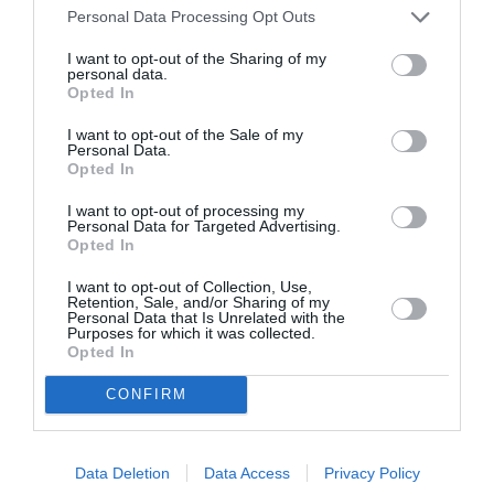
Personal Data Processing Opt Outs
LAISSER UN COMMENTAIRE
I want to opt-out of the Sharing of my
personal data.
Opted In
FAIRE UN DON
I want to opt-out of the Sale of my
Personal Data.
Opted In
Appel aux lecteurs !
I want to opt-out of processing my
Soutenez Air Journal participez
à son
Personal Data for Targeted Advertising.
développement !
Opted In
I want to opt-out of Collection, Use,
Retention, Sale, and/or Sharing of my
Personal Data that Is Unrelated with the
NOUS SOUTENIR
Purposes for which it was collected.
Opted In
CONFIRM
Data Deletion
Data Access
Privacy Policy