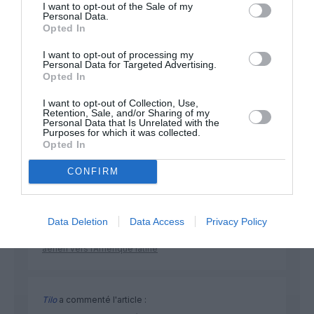
I want to opt-out of the Sale of my
Personal Data.
Opted In
NOUS SOUTENIR
I want to opt-out of processing my
Personal Data for Targeted Advertising.
Opted In
I want to opt-out of Collection, Use,
Retention, Sale, and/or Sharing of my
Personal Data that Is Unrelated with the
Purposes for which it was collected.
Opted In
DERNIERS COMMENTAIRES
CONFIRM
Albatros13
a commenté l'article :
Data Deletion
Data Access
Privacy Policy
Pointe‑à‑Pitre – Panama City : Air France ouvre un pont
aérien vers l’Amérique latine
Tilo
a commenté l'article :