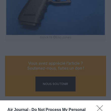
Glock 19 @Eric-Jones
Vous avez apprécié l’article ?
Soutenez-nous, faites un don !
NOUS SOUTENIR
Air Journal -
Do Not Process My Personal