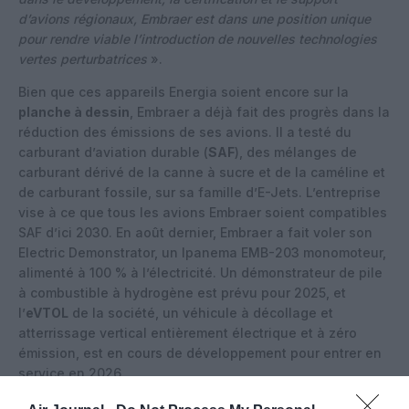
d’avions régionaux, Embraer est dans une position unique
pour rendre viable l’introduction de nouvelles technologies
vertes perturbatrices
».
Bien que ces appareils Energia soient encore sur la
planche à dessin
, Embraer a déjà fait des progrès dans la
réduction des émissions de ses avions. Il a testé du
carburant d’aviation durable (
SAF
), des mélanges de
carburant dérivé de la canne à sucre et de la caméline et
de carburant fossile, sur sa famille d’E-Jets. L’entreprise
vise à ce que tous les avions Embraer soient compatibles
SAF d’ici 2030. En août dernier, Embraer a fait voler son
Electric Demonstrator, un Ipanema EMB-203 monomoteur,
alimenté à 100 % à l’électricité. Un démonstrateur de pile
à combustible à hydrogène est prévu pour 2025, et
l’
eVTOL
de la société, un véhicule à décollage et
atterrissage vertical entièrement électrique et à zéro
émission, est en cours de développement pour entrer en
service en 2026.