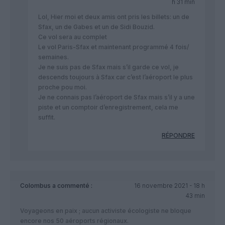
h 31 min
Lol, Hier moi et deux amis ont pris les billets: un de
Sfax, un de Gabes et un de Sidi Bouzid.
Ce vol sera au complet
Le vol Paris-Sfax et maintenant programmé 4 fois/
semaines.
Je ne suis pas de Sfax mais s’il garde ce vol, je
descends toujours à Sfax car c’est l’aéroport le plus
proche pou moi.
Je ne connais pas l’aéroport de Sfax mais s’il y a une
piste et un comptoir d’enregistrement, cela me
suffit.
RÉPONDRE
Colombus
a commenté :
16 novembre 2021 - 18 h
43 min
Voyageons en paix ; aucun activiste écologiste ne bloque
encore nos 50 aéroports régionaux.