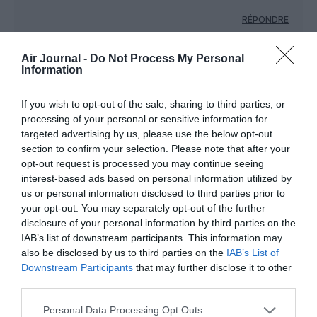
RÉPONDRE
Air Journal -
Do Not Process My Personal
Information
Mab
a commenté :
16 novembre 2021 - 19 h
43 min
If you wish to opt-out of the sale, sharing to third parties, or
Seulement 3 vols. Bon courage pour le remplissage.
processing of your personal or sensitive information for
targeted advertising by us, please use the below opt-out
Les gens ne sont pas au courant et faire une campagne de
section to confirm your selection. Please note that after your
pub coûte trop cher pour 3 vols.
opt-out request is processed you may continue seeing
Ça va finir comme les Nantes Lille pour Noël de l’année
interest-based ads based on personal information utilized by
dernière avec 10 PAX par vol.
us or personal information disclosed to third parties prior to
your opt-out. You may separately opt-out of the further
RÉPONDRE
disclosure of your personal information by third parties on the
IAB’s list of downstream participants. This information may
also be disclosed by us to third parties on the
IAB’s List of
Bencello
a commenté :
17 novembre 2021 - 10
Downstream Participants
that may further disclose it to other
h 01 min
third parties.
Un site internet performant et google flights sont
Personal Data Processing Opt Outs
des outils performants, le bouche à oreille / réseaux