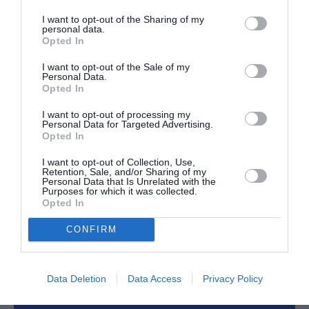
sociaux fait le reste, pour des montants faibles.
I want to opt-out of the Sharing of my
L’objectif est aussi de tester les lignes, de faire
personal data.
voler les appareils au maximum, pour rentabiliser la
Opted In
flotte. En multipliant les lignes saisonnières et/ou
ponctuelles (ici pour les clients VFR), Transavia
I want to opt-out of the Sale of my
Personal Data.
obtient une rentabilité remarquable.
Opted In
RÉPONDRE
I want to opt-out of processing my
Personal Data for Targeted Advertising.
Opted In
Rageman
a commenté :
22 novembre 2021 -
I want to opt-out of Collection, Use,
14 h 05 min
Retention, Sale, and/or Sharing of my
Personal Data that Is Unrelated with the
Ce commentaire inutile et qui témoigne de
Purposes for which it was collected.
l’ignorance totale de ce dont il est question.
Opted In
RÉPONDRE
CONFIRM
Data Deletion
Data Access
Privacy Policy
LAISSER UN COMMENTAIRE