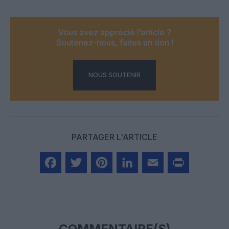
Vous avez apprécié l’article ?
Soutenez-nous, faites un don !
NOUS SOUTENIR
PARTAGER L'ARTICLE
Facebook
Twitter
Pinterest
LinkedIn
Email
Print
COMMENTAIRE(S)