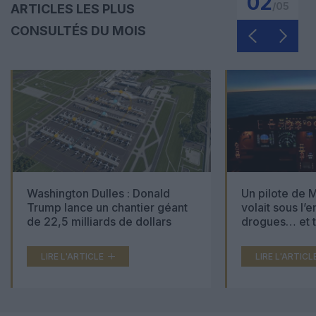
02
/
05
ARTICLES LES PLUS
CONSULTÉS DU MOIS
Washington Dulles : Donald
Un pilote de M
Trump lance un chantier géant
volait sous l’
de 22,5 milliards de dollars
drogues… et t
000 comprimé
LIRE L'ARTICLE
LIRE L'ARTICL