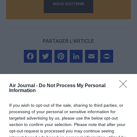
NOUS SOUTENIR
PARTAGER L'ARTICLE
Facebook
Twitter
Pinterest
LinkedIn
Email
Print
Air Journal -
Do Not Process My Personal
Information
Aucun commentaire !
If you wish to opt-out of the sale, sharing to third parties, or
processing of your personal or sensitive information for
LAISSER UN COMMENTAIRE
targeted advertising by us, please use the below opt-out
section to confirm your selection. Please note that after your
opt-out request is processed you may continue seeing