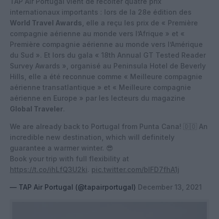
TAP Air Portugal vient de récolter quatre prix
internationaux importants : lors de la 28e édition des
World Travel Awards
, elle a reçu les prix de « Première
compagnie aérienne au monde vers l’Afrique » et «
Première compagnie aérienne au monde vers l’Amérique
du Sud ». Et lors du gala « 18th Annual GT Tested Reader
Survey Awards », organisé au Peninsula Hotel de Beverly
Hills, elle a été reconnue comme « Meilleure compagnie
aérienne transatlantique » et « Meilleure compagnie
aérienne en Europe » par les lecteurs du magazine
Global Traveler
.
We are already back to Portugal from Punta Cana! 🇩🇴 An
incredible new destination, which will definitely
guarantee a warmer winter. 😎
Book your trip with full flexibility at
https://t.co/ihLfQ3U2ki
.
pic.twitter.com/blFD7fhA1j
— TAP Air Portugal (@tapairportugal)
December 13, 2021