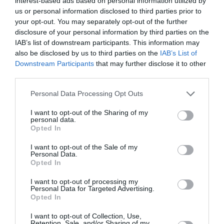
interest-based ads based on personal information utilized by
FAIRE UN DON
us or personal information disclosed to third parties prior to
your opt-out. You may separately opt-out of the further
Appel aux lecteurs !
disclosure of your personal information by third parties on the
IAB’s list of downstream participants. This information may
Soutenez Air Journal participez
à son
also be disclosed by us to third parties on the
IAB’s List of
développement !
Downstream Participants
that may further disclose it to other
third parties.
Personal Data Processing Opt Outs
NOUS SOUTENIR
I want to opt-out of the Sharing of my
personal data.
Opted In
I want to opt-out of the Sale of my
Personal Data.
Opted In
DERNIERS COMMENTAIRES
I want to opt-out of processing my
Personal Data for Targeted Advertising.
Opted In
Mathématiques
a commenté l'article :
I want to opt-out of Collection, Use,
Retention, Sale, and/or Sharing of my