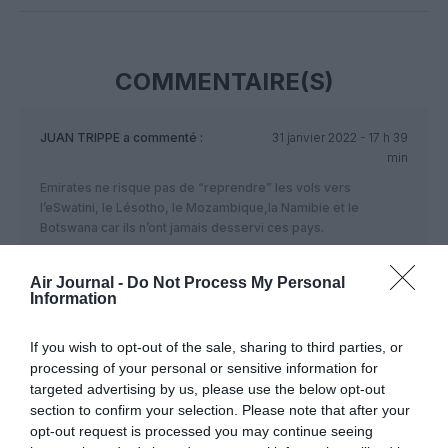
COMMENTAIRE(S)
JUAN TRIPPE
a commenté :
31 janvier 2022 - 17 h 39
min
Emirates ne risque pas de “reprendre” les vols vers
l’eSwatini, le Lésotho, le Mozambique,la Namibie et le
Botswana car ils n’ont jamais desservi ces pays.
RÉPONDRE
Air Journal -
Do Not Process My Personal
Information
LAISSER UN COMMENTAIRE
If you wish to opt-out of the sale, sharing to third parties, or
processing of your personal or sensitive information for
targeted advertising by us, please use the below opt-out
section to confirm your selection. Please note that after your
FAIRE UN DON
opt-out request is processed you may continue seeing