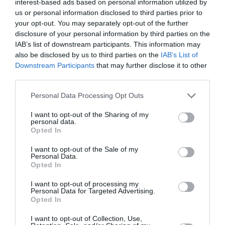
interest-based ads based on personal information utilized by
us or personal information disclosed to third parties prior to
Appel aux lecteurs !
your opt-out. You may separately opt-out of the further
Soutenez Air Journal participez
à son
disclosure of your personal information by third parties on the
développement !
IAB’s list of downstream participants. This information may
also be disclosed by us to third parties on the
IAB’s List of
Downstream Participants
that may further disclose it to other
third parties.
NOUS SOUTENIR
Personal Data Processing Opt Outs
I want to opt-out of the Sharing of my
personal data.
Opted In
I want to opt-out of the Sale of my
Personal Data.
DERNIERS COMMENTAIRES
Opted In
I want to opt-out of processing my
Personal Data for Targeted Advertising.
Opted In
Djm
a commenté l'article :
Après Emirates, Lufthansa remet en cause la réception
I want to opt-out of Collection, Use,