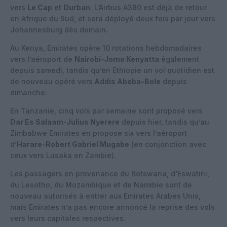
vers
Le Cap
et
Durban
. L’Airbus A380 est déjà de retour
en Afrique du Sud, et sera déployé deux fois par jour vers
Johannesburg dès demain.
Au Kenya, Emirates opère 10 rotations hebdomadaires
vers l’aéroport de
Nairobi-Jomo Kenyatta
également
depuis samedi, tandis qu’en Ethiopie un vol quotidien est
de nouveau opéré vers
Addis Abeba-Bole
depuis
dimanche.
En Tanzanie, cinq vols par semaine sont proposé vers
Dar Es Salaam-Julius Nyerere
depuis hier, tandis qu’au
Zimbabwe Emirates en propose six vers l’aéroport
d’
Harare-Robert Gabriel Mugabe
(en conjonction avec
ceux vers Lusaka en Zambie).
Les passagers en provenance du Botswana, d’Eswatini,
du Lesotho, du Mozambique et de Namibie sont de
nouveau autorisés à entrer aux Emirates Arabes Unis,
mais Emirates n’a pas encore annoncé la reprise des vols
vers leurs capitales respectives.