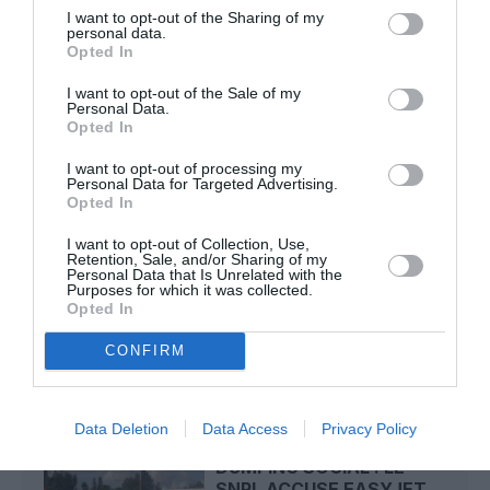
Kyle
a commenté l'article :
I want to opt-out of the Sharing of my
personal data.
SWISS : la rentabilité relance le débat sur son
Opted In
autonomie au sein de Lufthansa Group
I want to opt-out of the Sale of my
Personal Data.
Opted In
NDR
a commenté l'article :
I want to opt-out of processing my
Le ciel n’a jamais été aussi chargé : record de 153 359
Personal Data for Targeted Advertising.
vols commerciaux le 23 juillet 2026
Opted In
I want to opt-out of Collection, Use,
Retention, Sale, and/or Sharing of my
Personal Data that Is Unrelated with the
Bari
easyjet
Larnaca
Paris CDG
Purposes for which it was collected.
Opted In
CONFIRM
LIRE AUSSI
Data Deletion
Data Access
Privacy Policy
DUMPING SOCIAL : LE
SNPL ACCUSE EASYJET