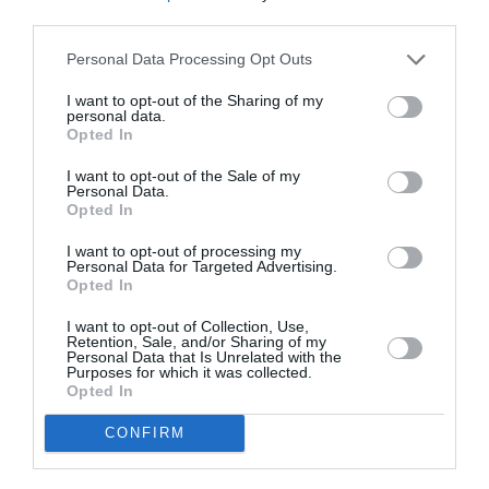
third parties.
Appel aux lecteurs !
Soutenez Air Journal participez
à son
Personal Data Processing Opt Outs
développement !
I want to opt-out of the Sharing of my
personal data.
Opted In
NOUS SOUTENIR
I want to opt-out of the Sale of my
Personal Data.
Opted In
I want to opt-out of processing my
Personal Data for Targeted Advertising.
Opted In
I want to opt-out of Collection, Use,
Retention, Sale, and/or Sharing of my
DERNIERS COMMENTAIRES
Personal Data that Is Unrelated with the
Purposes for which it was collected.
Opted In
Vincent
a commenté l'article :
CONFIRM
Flynas ouvre une ligne directe entre Médine et
Bruxelles