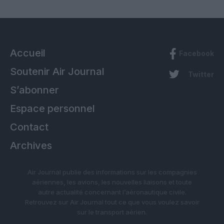
Accueil
Facebook
Soutenir Air Journal
Twitter
S’abonner
Espace personnel
Contact
Archives
Air Journal publie des informations sur les compagnies
aériennes, les avions, les nouvelles liaisons et toute
autre actualité concernant l’aéronautique civile.
Retrouvez sur Air Journal tout ce que vous voulez savoir
sur le transport aérien.