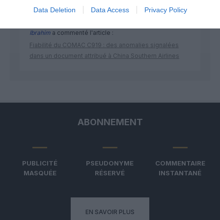
Data Deletion
Data Access
Privacy Policy
Ibrahim
a commenté l'article :
Fiabilité du COMAC C919 : des anomalies signalées
dans un document attribué à China Southern Airlines
ABONNEMENT
PUBLICITÉ
PSEUDONYME
COMMENTAIRE
MASQUÉE
RÉSERVÉ
INSTANTANÉ
EN SAVOIR PLUS