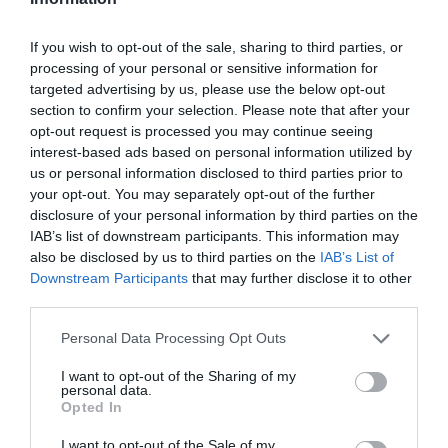
important de manger même si mon vol dure 1h. Après je
prends toujours une boite d’haribo quand je voyage. C’est
If you wish to opt-out of the sale, sharing to third parties, or
bien si on met des frites dans ces menus comme je pense
processing of your personal or sensitive information for
aux frites belges en ce moment. Hyper bon?
targeted advertising by us, please use the below opt-out
Merci beaucoup pour l’info?
section to confirm your selection. Please note that after your
opt-out request is processed you may continue seeing
RÉPONDRE
interest-based ads based on personal information utilized by
us or personal information disclosed to third parties prior to
your opt-out. You may separately opt-out of the further
disclosure of your personal information by third parties on the
LAISSER UN COMMENTAIRE
IAB’s list of downstream participants. This information may
also be disclosed by us to third parties on the
IAB’s List of
Downstream Participants
that may further disclose it to other
third parties.
FAIRE UN DON
Personal Data Processing Opt Outs
Appel aux lecteurs !
I want to opt-out of the Sharing of my
Soutenez Air Journal participez
à son
personal data.
Opted In
développement !
I want to opt-out of the Sale of my