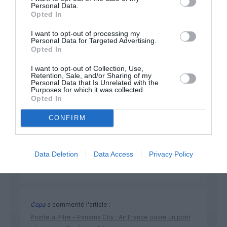
Personal Data.
Opted In
NOUS SOUTENIR
I want to opt-out of processing my
Personal Data for Targeted Advertising.
Opted In
I want to opt-out of Collection, Use,
Retention, Sale, and/or Sharing of my
Personal Data that Is Unrelated with the
Purposes for which it was collected.
Opted In
DERNIERS COMMENTAIRES
CONFIRM
Djm
a commenté l'article :
Data Deletion
Data Access
Privacy Policy
Après Emirates, Lufthansa remet en cause la réception
de Boeing 777-9 déjà construits
Copa
a commenté l'article :
Pointe‑à‑Pitre – Panama City : Air France ouvre un pont