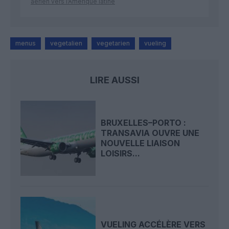
aérien vers l’Amérique latine
menus
vegetalien
vegetarien
vueling
LIRE AUSSI
BRUXELLES–PORTO :
TRANSAVIA OUVRE UNE
NOUVELLE LIAISON
LOISIRS...
VUELING ACCÉLÈRE VERS