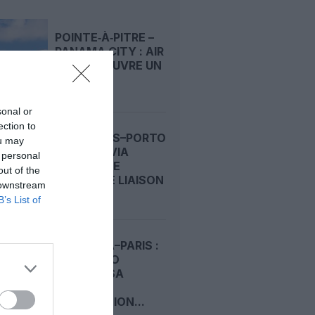
POINTE‑À‑PITRE –
PANAMA CITY : AIR
FRANCE OUVRE UN
PONT...
sonal or
ection to
BRUXELLES–PORTO
ou may
: TRANSAVIA
 personal
OUVRE UNE
out of the
NOUVELLE LIAISON
 downstream
LOISIRS...
B’s List of
KINSHASA–PARIS :
AIR CONGO
PRÉPARE SA
DEUXIÈME
DESTINATION...