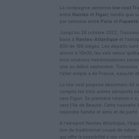
La compagnie aérienne
low cost Tr
entre
Nantes
et
Figari
, tandis que 
par semaine entre
Paris
et
Papeete
Jusqu’au 28 octobre 2022, Transavia
base à
Nantes-Atlantique
et l’aéro
800 de 189 sièges. Les départs son
arriver à 10h00, les vols retour qui
trois rotations hebdomadaires seron
une au début septembre. Transavia fa
l’aller simple à Air France, easyJet e
La low cost propose désormais 42 r
compris les trois autres aéroports c
vers Figari. Sa première rotation « 
vers l’île de Beauté. Cette nouvelle
rejoindre famille et amis et de parti
A l’aéroport Nantes Atlantique, l’éq
lors du traditionnel coupé de ruban.
qui offre la possibilité à nos clients d