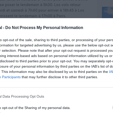
t se poser le lendemain à 5h30. Les vols retour
mardi et samedi à 7h40 pour arriver à 18h45 à Los
errissent le lendemain à 17h00 à Paris.
m
fait face entre la métropole et la Polynésie
l -
Do Not Process My Personal Information
elle partage ses codes) et à la low cost French bee,
mme United Airlines. Papeete et l’une des
196
to opt-out of the sale, sharing to third parties, or processing of your per
e cet été, un programme quasiment similaire à
formation for targeted advertising by us, please use the below opt-out s
Covid-19.
r selection. Please note that after your opt-out request is processed y
eing interest-based ads based on personal information utilized by us or
disclosed to third parties prior to your opt-out. You may separately opt-
losure of your personal information by third parties on the IAB’s list of
. This information may also be disclosed by us to third parties on the
IA
Participants
that may further disclose it to other third parties.
l Data Processing Opt Outs
o opt-out of the Sharing of my personal data.