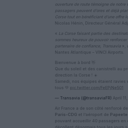
ouverture de route témoigne de notre 
passagers peuvent d’ores et déjà plan
Corse tout en bénéficiant d’une offre 
Nicolas Hénin, Directeur Général Ad
«
La Corse faisant partie des destinat
sommes heureux de pouvoir renforcer l
partenaire de confiance, Transavia
», 
Nantes Atlantique – VINCI Airports.
Bienvenue à bord 👋
Que du soleil et des canistrelli au
direction la Corse ! ☀️
Samedi, nos équipes étaient ravies d
tous 💚
pic.twitter.com/FeEPjNe501
— Transavia (@transaviaFR)
April 11
Air France a de son côté renforcé de
Paris-CDG
et l’aéroport de
Papeete
pouvant accueillir 40 passagers en 
décollent désormais tous les jours s