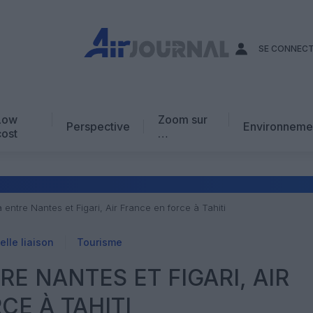
SE CONNEC
Low
Zoom sur
Perspective
Environneme
cost
…
Edito
En chiffres
Avis d’expert
 entre Nantes et Figari, Air France en force à Tahiti
AJ Académie
lle liaison
Tourisme
Vidéo
E NANTES ET FIGARI, AIR
CE À TAHITI