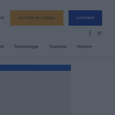
TER
SOUTENIR AIR JOURNAL
S'ABONNER
nt
Technologie
Tourisme
Histoire
Pratique
Hôtellerie
Voyages d’affaires