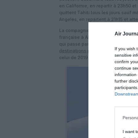
en Californie, en repartir à 23h50 e
quittent Tahiti tous les jours sauf 
Angeles, en repartent à 21h15 et att
La compagnie de l’alliance
SkyTea
Air Journa
française à Air Tahiti Nui (avec qui 
qui passe par San Francisco tout co
If you wish 
destinations
proposées par Air Franc
sensitive in
celui de 2019 avant la pandémie de 
confirm you
continue se
information 
further disc
participants
Downstream 
Persona
I want t