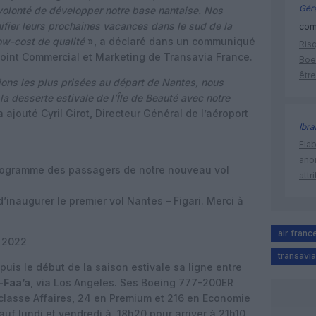
Géra
volonté de développer notre base nantaise. Nos
ifier leurs prochaines vacances dans le sud de la
comm
low-cost de qualité
», a déclaré dans un communiqué
Risq
joint Commercial et Marketing de Transavia France.
Boe
être
ions les plus prisées au départ de Nantes, nous
a desserte estivale de l’Île de Beauté avec notre
a ajouté Cyril Girot, Directeur Général de l’aéroport
Ibr
Fia
ano
 programme des passagers de notre nouveau vol
attr
’inaugurer le premier vol Nantes – Figari. Merci à
air franc
, 2022
transavia
puis le début de la saison estivale sa ligne entre
-Faa’a
, via Los Angeles. Ses Boeing 777-200ER
classe Affaires, 24 en Premium et 216 en Economie
auf lundi et vendredi à 18h20 pour arriver à 21h10