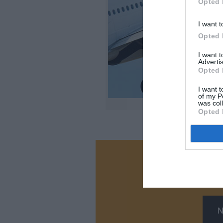
Opted 
I want t
Opted 
I want 
Advertis
Opted 
I want t
of my P
was col
Opted 
Vous ave
Soutenez
N