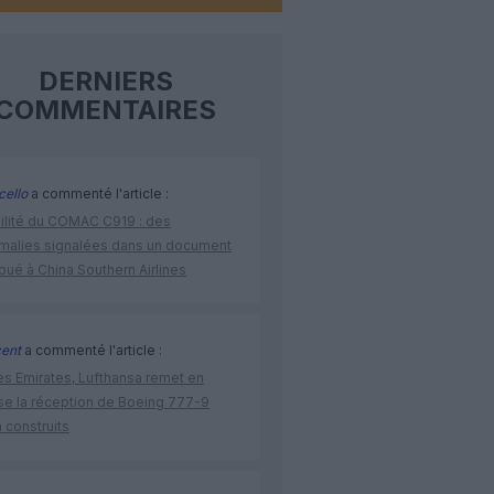
DERNIERS
COMMENTAIRES
cello
a commenté l'article :
bilité du COMAC C919 : des
malies signalées dans un document
ibué à China Southern Airlines
cent
a commenté l'article :
ès Emirates, Lufthansa remet en
se la réception de Boeing 777-9
 construits