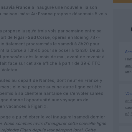
ansavia France
a inauguré une nouvelle liaison
sa maison-mère
Air France
propose désormais 5 vols
.
 propose jusqu’à trois vols par semaine entre sa
port de
Figari-Sud Corse
, opérés en Boeing 737-
t initialement programmés le samedi à 8h20 pour
ttant la Corse à 10h40 pour se poser à 12h30. Deux à
Ben
t proposées dès le mois de mai, avant de revenir à
Fia
it face sur cet axe affiché à partir de 39 € TTC
ano
t Volotea.
attr
outes au départ de Nantes, dont neuf en France y
orses ; elle ne propose aucune autre ligne cet été
a permis à sa clientèle nantaise de s’envoler samedi
Vin
 ligne donne l’opportunité aux voyageurs de
Apr
r en vacances à Figari ».
cau
déjà
uipage a pu célébrer le vol inaugural samedi dernier
 «
Nous sommes ravis d’inaugurer cette nouvelle ligne
e rejoindre Figari depuis leur aéroport local. Cette