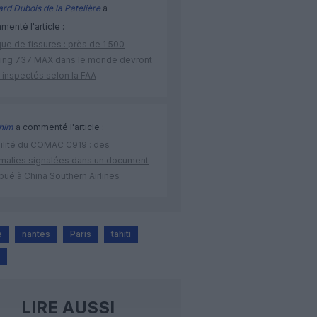
rd Dubois de la Patelière
a
enté l'article :
ue de fissures : près de 1 500
ing 737 MAX dans le monde devront
 inspectés selon la FAA
ahim
a commenté l'article :
bilité du COMAC C919 : des
malies signalées dans un document
ibué à China Southern Airlines
e
nantes
Paris
tahiti
LIRE AUSSI