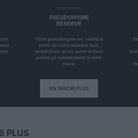
PSEUDONYME
RÉSERVÉ
'une
Votre pseudonyme est validé à
Vo
deaux
partir de votre adresse mail,
eure
empêchant qu'un autre lecteur
com
.
publie un commentaire à votre
place.
mo
EN SAVOIR PLUS
S PLUS