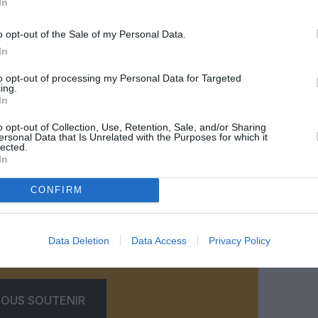
In
o opt-out of the Sale of my Personal Data.
In
to opt-out of processing my Personal Data for Targeted
ing.
In
o opt-out of Collection, Use, Retention, Sale, and/or Sharing
ersonal Data that Is Unrelated with the Purposes for which it
lected.
©Air France
In
CONFIRM
z apprécié l’article ?
Data Deletion
Data Access
Privacy Policy
-nous, faites un don !
OUS SOUTENIR