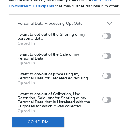
Downstream Participants
that may further disclose it to other
third parties.
Personal Data Processing Opt Outs
I want to opt-out of the Sharing of my
personal data.
DERNIERS COMMENTAIRES
Opted In
I want to opt-out of the Sale of my
Personal Data.
Mathématiques
a commenté l'article :
Opted In
19 h 23 sans escale : le Boeing 777F de National
I want to opt-out of processing my
Airlines relie l’Écosse à l’Australie
Personal Data for Targeted Advertising.
Opted In
I want to opt-out of Collection, Use,
Badissi novembri
a commenté l'article :
Retention, Sale, and/or Sharing of my
Personal Data that Is Unrelated with the
Nice–Corse : ces vols électriques qui se profilent à
Purposes for which it was collected.
Opted In
l’horizon 2030
CONFIRM