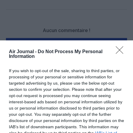
Facebook
Twitter
Pinterest
LinkedIn
Email
Print
Aucun commentaire !
LAISSER UN COMMENTAIRE
Air Journal -
Do Not Process My Personal
Information
If you wish to opt-out of the sale, sharing to third parties, or
FAIRE UN DON
processing of your personal or sensitive information for
targeted advertising by us, please use the below opt-out
Appel aux lecteurs !
section to confirm your selection. Please note that after your
opt-out request is processed you may continue seeing
Soutenez Air Journal participez
à son
interest-based ads based on personal information utilized by
développement !
us or personal information disclosed to third parties prior to
your opt-out. You may separately opt-out of the further
disclosure of your personal information by third parties on the
NOUS SOUTENIR
IAB’s list of downstream participants. This information may
also be disclosed by us to third parties on the
IAB’s List of