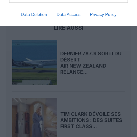
air new zealand
Data Deletion
Data Access
Privacy Policy
LIRE AUSSI
DERNIER 787‑9 SORTI DU
DÉSERT :
AIR NEW ZEALAND
RELANCE...
TIM CLARK DÉVOILE SES
AMBITIONS : DES SUITES
FIRST CLASS...