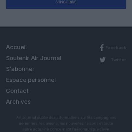
S'INSCRIRE
Accueil
Facebook
Soutenir Air Journal
Twitter
S’abonner
Espace personnel
Contact
Archives
Air Journal publie des informations sur les compagnies
aériennes, les avions, les nouvelles liaisons et toute
autre actualité concernant l’aéronautique civile.