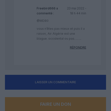
Freebird666
a
23 mai 2022 -
commenté :
18 h 44 min
@MD80
vous n’êtes pas mieux et puis il a
raison, Air Algérie est une
blague. occidental ou pas……..
RÉPONDRE
LAISSER UN COMMENTAIRE
FAIRE UN DON