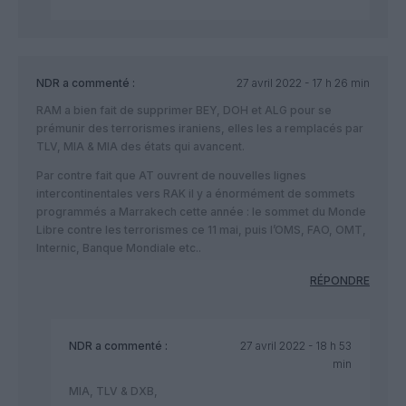
NDR
a commenté :
27 avril 2022 - 17 h 26 min
RAM a bien fait de supprimer BEY, DOH et ALG pour se
prémunir des terrorismes iraniens, elles les a remplacés par
TLV, MIA & MIA des états qui avancent.
Par contre fait que AT ouvrent de nouvelles lignes
intercontinentales vers RAK il y a énormément de sommets
programmés a Marrakech cette année : le sommet du Monde
Libre contre les terrorismes ce 11 mai, puis l’OMS, FAO, OMT,
Internic, Banque Mondiale etc..
RÉPONDRE
NDR
a commenté :
27 avril 2022 - 18 h 53
min
MIA, TLV & DXB,