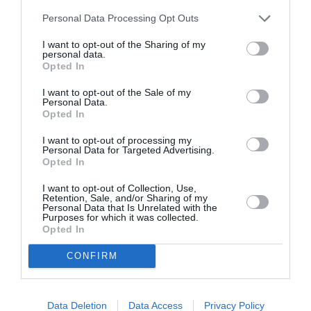
réclamations. Pourtant le règlement européen est précis un
Personal Data Processing Opt Outs
vole annulé doit être remboursé dans un délais de 7 jours.
Comme il s’en moque de la loi, eux ils proposent un
I want to opt-out of the Sharing of my
remboursement dans un délais de six mois d’après leur
personal data.
messagerie. Cependant moi j’attends depuis presque un an.
Opted In
Ce sont des délinquants réunis.
Mais je ne lâcherai pas mon billet d’avion doit être remboursé.
I want to opt-out of the Sale of my
Personal Data.
RÉPONDRE
Opted In
I want to opt-out of processing my
Personal Data for Targeted Advertising.
Opted In
VIRAZEL
a commenté :
28 avril 2022 - 8 h 52
min
I want to opt-out of Collection, Use,
Je suis tout à fait d’accord, une vraie catastrophe
Retention, Sale, and/or Sharing of my
Personal Data that Is Unrelated with the
cette pseudo compagnie… Qu’ils rembousent
Purposes for which it was collected.
d’abord nos billets d’avion, après on verra…!!! Bande
Opted In
de voleurs et d’escrocs à grande échelle… Plus
jamais cette compagnie..!!!
CONFIRM
RÉPONDRE
Data Deletion
Data Access
Privacy Policy