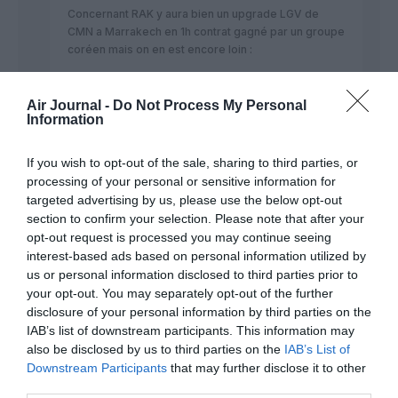
Concernant RAK y aura bien un upgrade LGV de
CMN a Marrakech en 1h contrat gagné par un groupe
coréen mais on en est encore loin :
https://www.ilboursa.com/marches/amp/le-maroc-
investira-7-milliards-d-euros-dans-le-tgv-
Air Journal -
Do Not Process My Personal
casablanca–agadir_34241
Information
RÉPONDRE
If you wish to opt-out of the sale, sharing to third parties, or
processing of your personal or sensitive information for
targeted advertising by us, please use the below opt-out
section to confirm your selection. Please note that after your
Kouyate
a commenté :
28 avril 2022 - 1 h 19 min
opt-out request is processed you may continue seeing
interest-based ads based on personal information utilized by
La RAM est la compagnie la plus nulle au monde je ne
us or personal information disclosed to third parties prior to
recommande personne à voyager dans via cette compagnie.
your opt-out. You may separately opt-out of the further
J’ai réservé un vole de Lyon Bamako depuis Mai 2021
disclosure of your personal information by third parties on the
À quelques semaines de mon voyage, le vole a été annulé
IAB’s list of downstream participants. This information may
par la compagnie elle même. J’ai demandé un
also be disclosed by us to third parties on the
IAB’s List of
remboursement cela fait déjà 11 mois je n’ais pas reçu mon
Downstream Participants
that may further disclose it to other
remboursement.
Le pire la compagnie ne répond ni à mes messages, ni à mes
third parties.