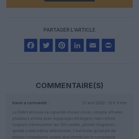
PARTAGER L'ARTICLE
Facebook
Twitter
Pinterest
LinkedIn
Email
Print
COMMENTAIRE(S)
Karim
a commenté :
27 avril 2022 - 15 h 11 min
La RAM retrouve sa capacité d’avant covid, compte affreter
plusieurs avions avec équipages étrangers mais refuse
toujours d’embaucher les 105 cadets, pilotes stagiaires,
qu’elle a elle même sélectionné. C’est triste qu’autant de
pilotes compétents soient abandonné par la compagnie