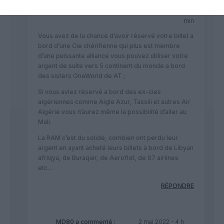
NDR
a commenté :
29 avril 2022 - 18 h 51
min
Vous avez de la chance d’avoir réservé votre billet a
bord d’une Cie chérifienne qui plus est membre
d’une puissante alliance vous pouvez utiliser votre
argent de suite vers 5 continent du monde a bord
des sisters OneWorld de AT ;
Si vous aviez réservé a bord des ex-cies
algériennes comme Aigle Azur, Tassili et autres Air
Algérie vous n’aurez même la possibilité d’aller au
Mali.
La RAM c’est du solide, combien ont perdu leur
argent en ayant acheté leurs billets à bord de Libyan
afriqya, de Buraqair, de Aeroflot, de S7 airlines
etc…
RÉPONDRE
MD80
a commenté :
2 mai 2022 - 4 h