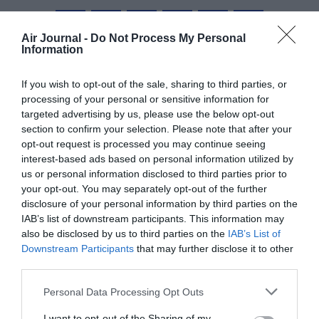
Air Journal -
Do Not Process My Personal
Information
Facebook
Twitter
Pinterest
LinkedIn
Email
Print
If you wish to opt-out of the sale, sharing to third parties, or
processing of your personal or sensitive information for
COMMENTAIRE(S)
targeted advertising by us, please use the below opt-out
section to confirm your selection. Please note that after your
opt-out request is processed you may continue seeing
Sébastien
a commenté :
5 mai 2022 - 18 h 18 min
interest-based ads based on personal information utilized by
us or personal information disclosed to third parties prior to
Bonne nouvelle pour eux.
your opt-out. You may separately opt-out of the further
disclosure of your personal information by third parties on the
RÉPONDRE
IAB’s list of downstream participants. This information may
also be disclosed by us to third parties on the
IAB’s List of
Downstream Participants
that may further disclose it to other
LAISSER UN COMMENTAIRE
third parties.
Personal Data Processing Opt Outs
I want to opt-out of the Sharing of my