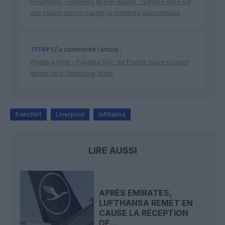
Pyramides, croisières et mer Rouge : l’Égypte mise sur
une saison record malgré le contexte géopolitique
TFFRYYZ
a commenté l'article :
Pointe‑à‑Pitre – Panama City : Air France ouvre un pont
aérien vers l’Amérique latine
francfort
Liverpool
lufthansa
LIRE AUSSI
APRÈS EMIRATES,
LUFTHANSA REMET EN
CAUSE LA RÉCEPTION
DE...