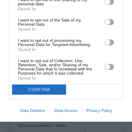
FAIRE UN DON
personal data.
Opted In
Appel aux lecteurs !
I want to opt-out of the Sale of my
Personal Data.
Soutenez Air Journal participez
à son
Opted In
développement !
I want to opt-out of processing my
Personal Data for Targeted Advertising.
Opted In
NOUS SOUTENIR
I want to opt-out of Collection, Use,
Retention, Sale, and/or Sharing of my
Personal Data that Is Unrelated with the
Purposes for which it was collected.
Opted In
CONFIRM
DERNIERS COMMENTAIRES
Data Deletion
Data Access
Privacy Policy
Manfou
a commenté l'article :