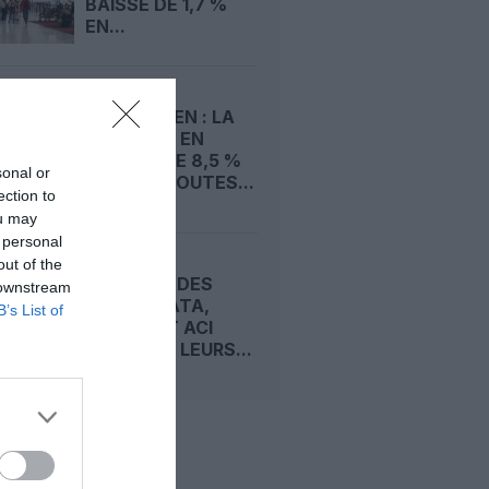
BAISSE DE 1,7 %
EN...
FRET AÉRIEN : LA
DEMANDE EN
HAUSSE DE 8,5 %
sonal or
EN JUIN, TOUTES...
ection to
ou may
 personal
out of the
SÉCURITÉ DES
 downstream
PISTES : IATA,
B’s List of
CANSO ET ACI
UNISSENT LEURS...