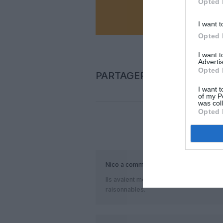
Opted 
N
I want t
Opted 
I want 
Advertis
Opted 
PARTAGER L'ARTICLE
I want t
of my P
was col
Opted 
COM
Nico
a commenté :
Ils avaient même dit 2026…ça faisait déjà
raisonnables.