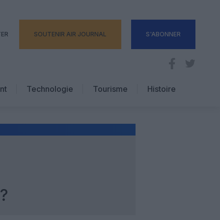
TER
SOUTENIR AIR JOURNAL
S'ABONNER
nt
Technologie
Tourisme
Histoire
Pratique
Hôtellerie
Voyages d’affaires
?