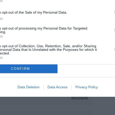
In
OUS SOUTENIR
o opt-out of the Sale of my Personal Data.
In
to opt-out of processing my Personal Data for Targeted
ing.
In
o opt-out of Collection, Use, Retention, Sale, and/or Sharing
ersonal Data that Is Unrelated with the Purposes for which it
Facebook
Twitter
Pinterest
LinkedIn
Email
Print
lected.
In
CONFIRM
MENTAIRE(S)
12 mai 2022 - 9 h 32 min
Data Deletion
Data Access
Privacy Policy
 rire a l’époque. Enfin ils sont
RÉPONDRE