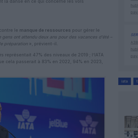
nt la danse en ce qui concerne les vols
hub
pay
contre le
manque de ressources
pour gérer le
SER
 gens ont attendu deux ans pour des vacances d’été –
A380
de préparation
», prévient-il.
hub
rs représentait 47% des niveaux de 2019 ; l’IATA
pay
 que cela passerait à 83% en 2022, 94% en 2023,
iata