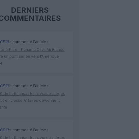
DERNIERS
COMMENTAIRES
GE13
a commenté l'article :
te‑à‑Pitre – Panama City : Air France
e un pont aérien vers l’Amérique
ne
GE13
a commenté l'article :
 de Lufthansa : les « vrais » sièges
lot en classe Affaires deviennent
ants
GE13
a commenté l'article :
 de Lufthansa : les « vrais » sièges