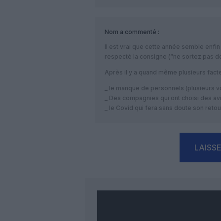
Nom
a commenté :
Il est vrai que cette année semble enfin
respecté la consigne (“ne sortez pas d
Après il y a quand même plusieurs fac
_ le manque de personnels (plusieurs v
_ Des compagnies qui ont choisi des av
_ le Covid qui fera sans doute son reto
LAISS