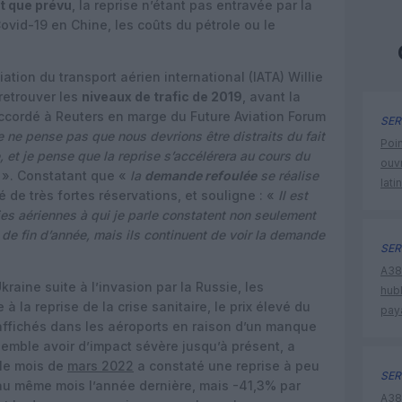
ôt que prévu
, la reprise n’étant pas entravée par la
ovid-19 en Chine, les coûts du pétrole ou le
iation du transport aérien international (IATA) Willie
 retrouver les
niveaux de trafic de 2019
, avant la
 accordé à Reuters en marge du Future Aviation Forum
SER
e ne pense pas que nous devrions être distraits du fait
Poin
, et je pense que la reprise s’accélérera au cours du
ouvr
». Constatant que «
la
demande refoulée
se réalise
lati
é de très fortes réservations, et souligne : «
Il est
s aériennes à qui je parle constatent non seulement
e fin d’année, mais ils continuent de voir la demande
SER
A380
aine suite à l’invasion par la Russie, les
hub
à la reprise de la crise sanitaire, le prix élevé du
pay
 affichés dans les aéroports en raison d’un manque
semble avoir d’impact sévère jusqu’à présent, a
 le mois de
mars 2022
a constaté une reprise à peu
SER
au même mois l’année dernière, mais -41,3% par
A380