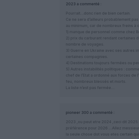
2023
a commenté :
Pourrait…donc rien de bien certain.
Ce ne sera d’ailleurs probablement pas
au minimum, car de nombreux freins à c
1) manque de personnel comme chez Br
2) prix du carburant rendant certaines d
nombre de voyages.
3) Guerre en Ukraine avec ses autres i
certaines compagnies.
4) Destinations toujours fermées ou pe
5) Autres instabilités politiques : comm
chef de l’Etat a ordonné aux forces de l’
feu, nombreux blessés et morts.
La liste n’est pas fermée…
pioneer 300
a commenté :
2023 ,ou peut etre 2024 ,ceci dit 2025
préférence pour 2026 …Allez messieurs
la seule chose dot vous etes certain 