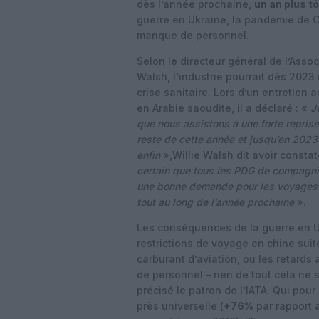
dès l’année prochaine,
un an plus t
guerre en Ukraine, la pandémie de C
manque de personnel.
Selon le directeur général de l’Assoc
Walsh, l’industrie pourrait dès 2023
crise sanitaire. Lors d’un entretien
en Arabie saoudite, il a déclaré : «
J
que nous assistons à une forte reprise
reste de cette année et jusqu’en 2023
enfin
»,Willie Walsh dit avoir constat
certain que tous les PDG de compagnie
une bonne demande pour les voyages d
tout au long de l’année prochaine
».
Les conséquences de la guerre en Ukr
restrictions de voyage en chine suite 
carburant d’aviation, ou les retards
de personnel – rien de tout cela ne 
précisé le patron de l’IATA. Qui pour
près universelle (
+76%
par rapport 