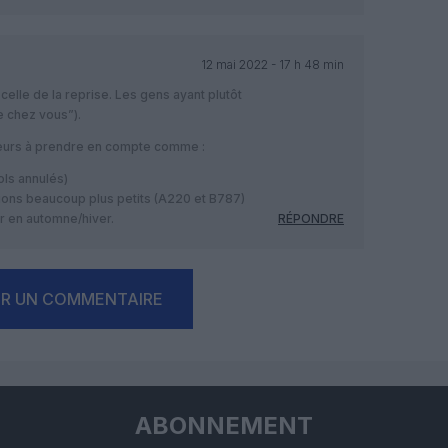
12 mai 2022 - 17 h 48 min
 celle de la reprise. Les gens ayant plutôt
e chez vous”).
teurs à prendre en compte comme :
ols annulés)
ions beaucoup plus petits (A220 et B787)
ur en automne/hiver.
RÉPONDRE
ER UN COMMENTAIRE
ABONNEMENT