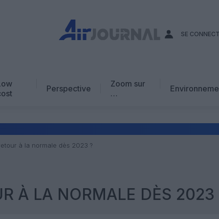
SE CONNEC
Low
Zoom sur
Perspective
Environneme
cost
…
Edito
En chiffres
Avis d’expert
retour à la normale dès 2023 ?
AJ Académie
Vidéo
UR À LA NORMALE DÈS 2023 