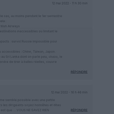
12 mai 2022 - 11 h 30 min
 le cas, au moins pendant le 1er semestre
ela :
itish Airways
estinations inaccessibles ou limitant le
mpacts : survol Russie impossible pour
u accessibles : Chine, Taiwan, Japon.
e au Sri Lanka dont on parle peu, chaos, le
ordre de tirer à balles réelles, couvre
RÉPONDRE
12 mai 2022 - 16 h 46 min
 me semble possible avec une petite
 les dirigeants soyez honnêtes et dites
qui est que ….VOUS NE SAVEZ RIEN
RÉPONDRE