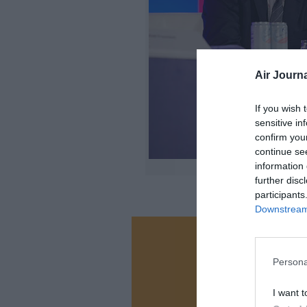
Air Journa
If you wish 
sensitive in
confirm you
continue se
information 
further disc
participants
Downstream 
Vous ave
Soutenez
Persona
I want t