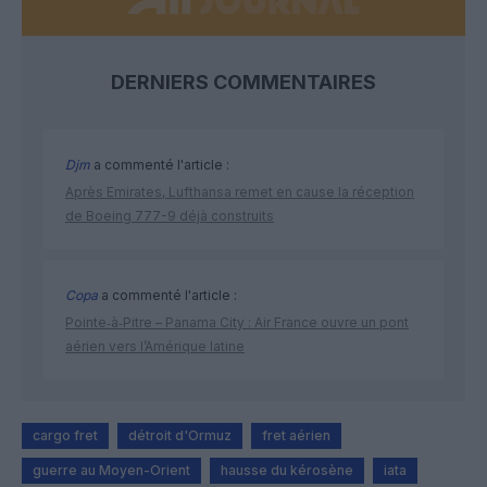
DERNIERS COMMENTAIRES
Djm
a commenté l'article :
Après Emirates, Lufthansa remet en cause la réception
de Boeing 777-9 déjà construits
Copa
a commenté l'article :
Pointe‑à‑Pitre – Panama City : Air France ouvre un pont
aérien vers l’Amérique latine
cargo fret
détroit d'Ormuz
fret aérien
guerre au Moyen-Orient
hausse du kérosène
iata