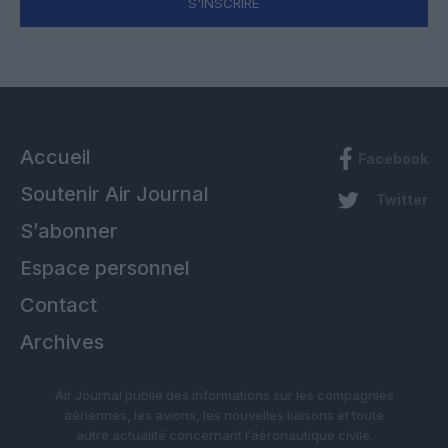
S'INSCRIRE
Accueil
Facebook
Soutenir Air Journal
Twitter
S’abonner
Espace personnel
Contact
Archives
Air Journal publie des informations sur les compagnies
aériennes, les avions, les nouvelles liaisons et toute
autre actualité concernant l’aéronautique civile.