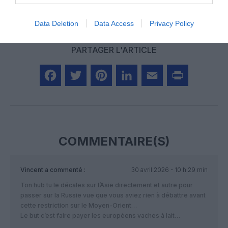
Data Deletion
Data Access
Privacy Policy
PARTAGER L'ARTICLE
Facebook
Twitter
Pinterest
LinkedIn
Email
Print
COMMENTAIRE(S)
Vincent
a commenté :
30 avril 2026 - 10 h 29 min
Ton hub tu le décales sur l’Asie directement et autre pour
passer sur la Russie vue que vous aviez rien à débattre avant
cette restriction sur le Moyen-Orient…
Le but c’est faire payer les européens vaches à lait…