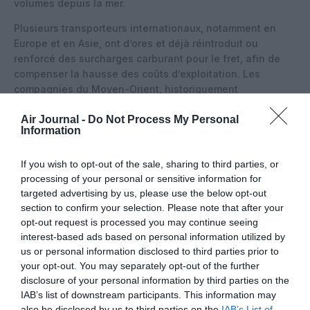
volumes depuis la mer.
Plusieurs transporteurs internationaux, notamment en
Europe et en Asie, ont d’ores et déjà réintroduit ou
renforcé des surcharges carburant pour le fret, afin de
compenser la hausse des coûts d’exploitation. Les
compagnies du Moyen-Orient, historiquement
positionnées sur le transit intercontinental à forte
Air Journal -
Do Not Process My Personal
intensité carburant, se trouvent au cœur de cette double
Information
pression – géopolitique et énergétique.
Un contexte macroéconomique encore porteur, malgré
If you wish to opt-out of the sale, sharing to third parties, or
la fragmentation
processing of your personal or sensitive information for
targeted advertising by us, please use the below opt-out
Paradoxalement, ce retournement du fret intervient alors
section to confirm your selection. Please note that after your
que les indicateurs macroéconomiques restent
opt-out request is processed you may continue seeing
globalement favorables. La production industrielle
interest-based ads based on personal information utilized by
mondiale a progressé de 3,1% sur un an en février,
us or personal information disclosed to third parties prior to
signant un 38ᵉ mois consécutif d’expansion, tandis que le
your opt-out. You may separately opt-out of the further
commerce mondial de biens bondissait de 8% sur la
disclosure of your personal information by third parties on the
même période, selon les données compilées par l’IATA.
IAB’s list of downstream participants. This information may
also be disclosed by us to third parties on the
IAB’s List of