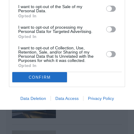
Copa
a commenté l'article :
I want to opt-out of the Sale of my
Pointe‑à‑Pitre – Panama City : Air France ouvre un pont
Personal Data.
Opted In
aérien vers l’Amérique latine
I want to opt-out of processing my
Personal Data for Targeted Advertising.
Opted In
aeroport
geneve
incendie
I want to opt-out of Collection, Use,
Retention, Sale, and/or Sharing of my
Personal Data that Is Unrelated with the
Purposes for which it was collected.
LIRE AUSSI
Opted In
CONFIRM
REDEVANCES
AÉROPORTUAIRES : LE
Data Deletion
Data Access
Privacy Policy
SCARA CONTESTE LES
HAUSSES...