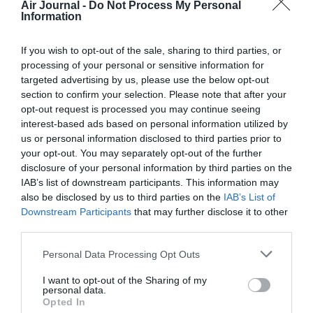
Air Journal -
Do Not Process My Personal
développement !
Information
If you wish to opt-out of the sale, sharing to third parties, or
NOUS SOUTENIR
processing of your personal or sensitive information for
targeted advertising by us, please use the below opt-out
section to confirm your selection. Please note that after your
opt-out request is processed you may continue seeing
interest-based ads based on personal information utilized by
us or personal information disclosed to third parties prior to
your opt-out. You may separately opt-out of the further
disclosure of your personal information by third parties on the
DERNIERS COMMENTAIRES
IAB’s list of downstream participants. This information may
also be disclosed by us to third parties on the
IAB’s List of
Downstream Participants
that may further disclose it to other
third parties.
Djm
a commenté l'article :
Après Emirates, Lufthansa remet en cause la réception
Personal Data Processing Opt Outs
de Boeing 777-9 déjà construits
I want to opt-out of the Sharing of my
personal data.
Opted In