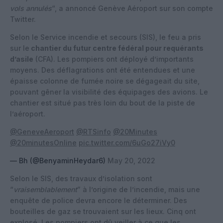
vols annulés
“, a annoncé Genève Aéroport sur son compte
Twitter.
Selon le Service incendie et secours (SIS), le feu a pris
sur le
chantier du futur centre fédéral pour requérants
d’asile
(CFA). Les pompiers ont déployé d’importants
moyens. Des déflagrations ont été entendues et une
épaisse colonne de fumée noire se dégageait du site,
pouvant gêner la visibilité des équipages des avions. Le
chantier est situé pas très loin du bout de la piste de
l’aéroport.
@GeneveAeroport
@RTSinfo
@20Minutes
@20minutesOnline
pic.twitter.com/6uGo27iVy0
— Bh (@BenyaminHeydar6)
May 20, 2022
Selon le SIS, des travaux d’isolation sont
“
vraisemblablement
” à l’origine de l’incendie, mais une
enquête de police devra encore le déterminer. Des
bouteilles de gaz se trouvaient sur les lieux. Cinq ont
explosé. Les pompiers ont dû veiller à ce que les