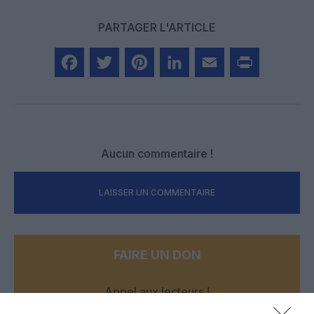
PARTAGER L'ARTICLE
Facebook
Twitter
Pinterest
LinkedIn
Email
Print
Aucun commentaire !
LAISSER UN COMMENTAIRE
FAIRE UN DON
Appel aux lecteurs !
Soutenez Air Journal participez
à son