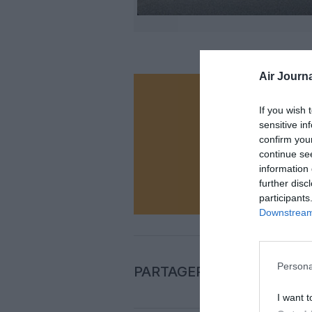
Air Journa
Vous ave
If you wish 
Soutenez
sensitive in
confirm you
continue se
information 
N
further disc
participants
Downstream 
Persona
PARTAGER L'ARTICLE
I want t