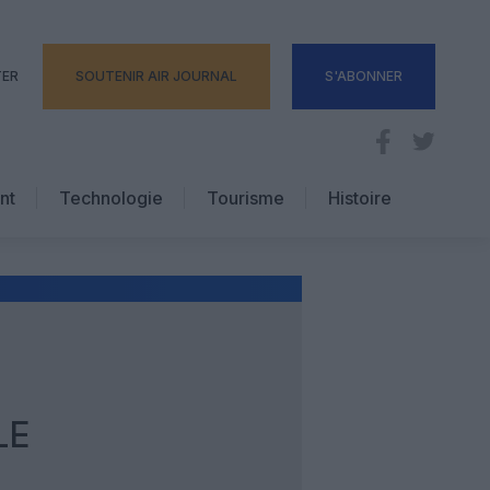
TER
SOUTENIR AIR JOURNAL
S'ABONNER
nt
Technologie
Tourisme
Histoire
Pratique
Hôtellerie
Voyages d’affaires
LE