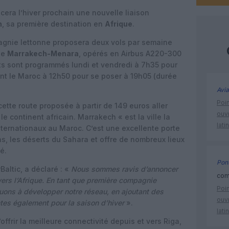
cera l’hiver prochain une nouvelle liaison
h
, sa première destination en
Afrique
.
pagnie lettonne proposera deux vols par semaine
de
Marrakech-Menara
, opérés en Airbus A220-300
s sont programmés lundi et vendredi à 7h35 pour
ttant le Maroc à 12h50 pour se poser à 19h05 (durée
Avia
Poin
cette route proposée à partir de 149 euros aller
ouvr
le continent africain. Marrakech « est la ville la
lati
nternationaux au Maroc. C’est une excellente porte
as, les déserts du Sahara et offre de nombreux lieux
é.
Pont
Baltic, a déclaré : «
Nous sommes ravis d’annoncer
comm
 vers l’Afrique. En tant que première compagnie
Poin
uons à développer notre réseau, en ajoutant des
ouvr
ntes également pour la saison d’hiver
».
lati
ffrir la meilleure connectivité depuis et vers Riga,