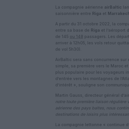
La compagnie aérienne
airBaltic
lan
saisonnière entre
Riga
et
Marrakec
A partir du 31 octobre 2022, la com
entre sa base de
Riga
et l’aéroport 
de 145
ou 148
passagers. Les départ
arriver à 12h05, les vols retour qui
de vol 5h30).
AirBaltic sera sans concurrence sur 
simple, sa première vers le Maroc et 
plus populaire pour les voyageurs i
d’entrée vers les montagnes de l’Atl
d’intérêt », souligne son communiqu
Martin Gauss, directeur général d’air
notre toute première liaison régulière
aérienne des pays baltes, nous contin
destinations de loisirs plus intéressa
La compagnie lettonne « continue d’o