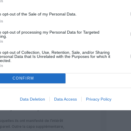
In
o opt-out of the Sale of my Personal Data.
MENTAIRE(S)
In
to opt-out of processing my Personal Data for Targeted
15 juin 2022 - 14 h 20 min
ing.
In
 la moitié du rayon d’action de ses A220-
o opt-out of Collection, Use, Retention, Sale, and/or Sharing
nt à ce jour.
ersonal Data that Is Unrelated with the Purposes for which it
lected.
plus lointaines se multiplient cependant:
In
s un atout, en plus de sa sobriété.
RÉPONDRE
CONFIRM
15 juin 2022 - 19 h 46 min
Data Deletion
Data Access
Privacy Policy
ction de ses A220 à plein, et ce depuis
nes Riga – Dubai ou Riga – Ténériffe
quelles ils ont manifesté de l’intérêt
pareil. Outre la capa supplémentaire,