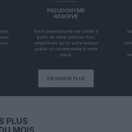
PSEUDONYME
RÉSERVÉ
'une
Votre pseudonyme est validé à
Vo
deaux
partir de votre adresse mail,
eure
empêchant qu'un autre lecteur
com
.
publie un commentaire à votre
place.
mo
EN SAVOIR PLUS
S PLUS
DU MOIS