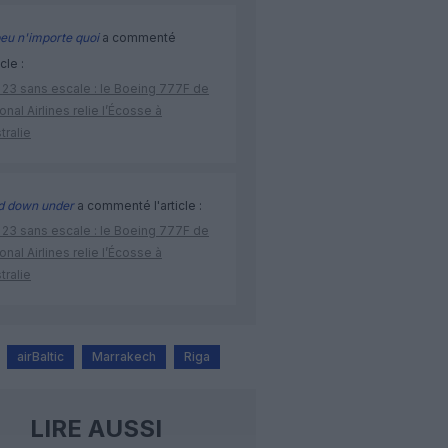
eu n'importe quoi
a commenté
icle :
 23 sans escale : le Boeing 777F de
onal Airlines relie l’Écosse à
stralie
d down under
a commenté l'article :
 23 sans escale : le Boeing 777F de
onal Airlines relie l’Écosse à
stralie
airBaltic
Marrakech
Riga
LIRE AUSSI