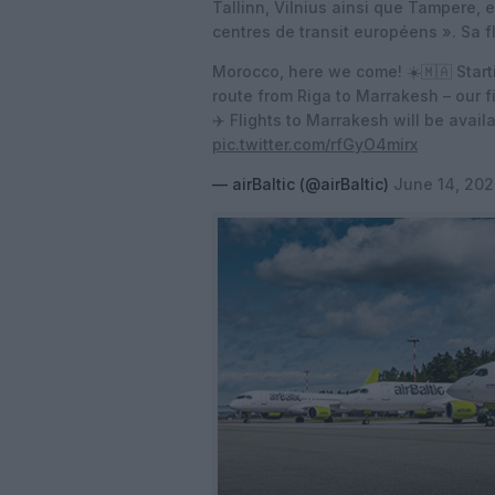
Tallinn, Vilnius ainsi que Tampere, e
centres de transit européens ». Sa 
Morocco, here we come! ☀️🇲🇦 Start
route from Riga to Marrakesh – our fi
✈️ Flights to Marrakesh will be avai
pic.twitter.com/rfGyO4mirx
— airBaltic (@airBaltic)
June 14, 20