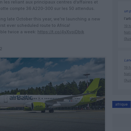
n les reliant aux principaux centres d’affaires et
flotte compte 36 A220-300 sur les 50 attendus.
un p
ing late October this year, we're launching a new
l'art
rst ever scheduled route to Africa!
19 h
lable twice a week:
https://t.co/4yXvoiDbik
Nati
l’Au
22
Lan
19 h
Nati
l’Au
afrique