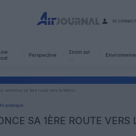
SE CONNEC
Low
Zoom sur
Perspective
Environneme
cost
…
Edito
En chiffres
Avis d’expert
tic annonce sa 1ère route vers le Maroc
AJ Académie
fo pratique
Vidéo
ONCE SA 1ÈRE ROUTE VERS 