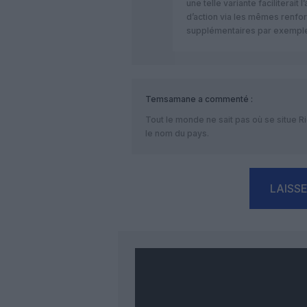
une telle variante faciliterait
d’action via les mêmes renfor
supplémentaires par exempl
Temsamane
a commenté :
Tout le monde ne sait pas où se situe 
le nom du pays.
LAISS