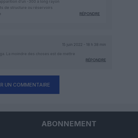
 l’apparition d’un -300 à long rayon
ts de structure ou réservoirs
e
RÉPONDRE
15 juin 2022 - 18 h 38 min
Riga. La moindre des choses est de mettre
RÉPONDRE
ER UN COMMENTAIRE
ABONNEMENT