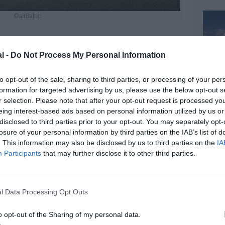
©airBaltic
l -
Do Not Process My Personal Information
z apprécié l’article ?
to opt-out of the sale, sharing to third parties, or processing of your per
-nous, faites un don !
formation for targeted advertising by us, please use the below opt-out s
r selection. Please note that after your opt-out request is processed y
eing interest-based ads based on personal information utilized by us or
disclosed to third parties prior to your opt-out. You may separately opt-
OUS SOUTENIR
losure of your personal information by third parties on the IAB’s list of
. This information may also be disclosed by us to third parties on the
IA
Participants
that may further disclose it to other third parties.
l Data Processing Opt Outs
o opt-out of the Sharing of my personal data.
Facebook
Twitter
Pinterest
LinkedIn
Email
Print