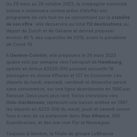
Du 26 mars au 28 octobre 2023, la compagnie nationale
suisse « continuera comme prévu d’étoffer son
programme de vols tout en se concentrant sur la
stabilité
de son offre
: elle desservira au total
112 destinations
au
départ de Zurich et de Genève et devrait proposer
environ 85 % des capacités de 2019, avant la pandémie
de Covid-19.
A
Genève-Cointrin
, elle proposera le 26 mars 2023
quatre vols par semaine vers l’aéroport de
Hambourg
,
opérés en Airbus A3220-300 pouvant accueillir 18
passagers en classe Affaires et 127 en Economie. Les
départs du lundi, mercredi, vendredi et dimanche seront
sans concurrence, sur une ligne abandonnée en 1990 par
Swissair. Deux jours plus tard, Swiss s’envolera vers
Oslo-Gardemoen
, reprenant une liaison arrêtée en 1997 ;
les départs en A220-300 du mardi, jeudi et samedi seront
face à ceux de sa partenaire dans
Star Alliance
, SAS
Scandinavian, et des low cost Flyr et Norwegian.
Toujours à Genève, la filiale du groupe Lufthansa