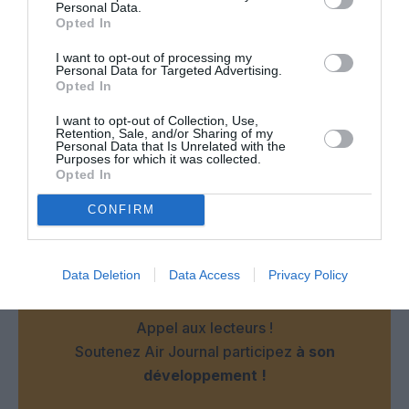
Personal Data.
Opted In
I want to opt-out of processing my
Facebook
Twitter
Pinterest
LinkedIn
Email
Print
Personal Data for Targeted Advertising.
Opted In
I want to opt-out of Collection, Use,
Retention, Sale, and/or Sharing of my
Personal Data that Is Unrelated with the
Aucun commentaire !
Purposes for which it was collected.
Opted In
LAISSER UN COMMENTAIRE
CONFIRM
Data Deletion
Data Access
Privacy Policy
FAIRE UN DON
Appel aux lecteurs !
Soutenez Air Journal participez
à son
développement !