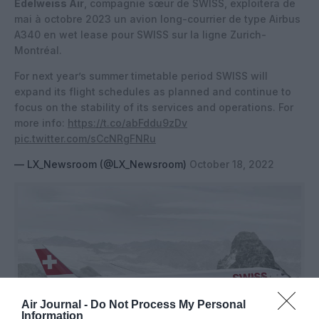
Edelweiss Air
, compagnie sœur de SWISS, exploitera de
mai à octobre 2023 un avion long-courrier de type Airbus
A340 en wet lease pour SWISS sur la ligne Zurich-
Montréal.
For next year’s summer timetable period SWISS will
expand its flight schedules as planned and continue to
focus on the stability of its services and operations. For
more info:
https://t.co/abFddu9zDv
pic.twitter.com/sCcNRgFNRu
— LX_Newsroom (@LX_Newsroom)
October 18, 2022
Air Journal -
Do Not Process My Personal
Information