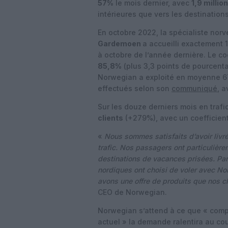
57%
le mois dernier, avec
1,9 milli
intérieures que vers les destination
En octobre 2022, la spécialiste norv
Gardemoen
a accueilli exactement
à octobre de l’année dernière. Le co
85,8%
(plus 3,3 points de pourcent
Norwegian a exploité en moyenne 67 
effectués selon son
communiqué
, 
Sur les douze derniers mois en trafi
clients
(+279%), avec un coefficient
«
Nous sommes satisfaits d’avoir livr
trafic. Nos passagers ont particulièr
destinations de vacances prisées. Pa
nordiques ont choisi de voler avec N
avons une offre de produits que nos c
CEO de Norwegian.
Norwegian s’attend à ce que « com
actuel » la demande ralentira au cou