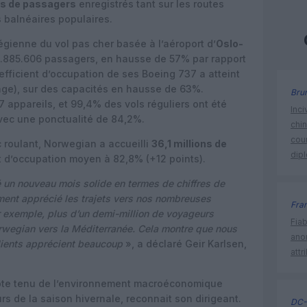
ons de passagers
enregistrés tant sur les routes
s balnéaires populaires.
égienne du vol pas cher basée à l’aéroport d’
Oslo-
 1.885.606 passagers, en hausse de 57% par rapport
efficient d’occupation de ses Boeing 737 a atteint
age), sur des capacités en hausse de 63%.
Bru
appareils, et 99,4% des vols réguliers ont été
Inci
avec une ponctualité de 84,2%.
chi
cour
c roulant, Norwegian a accueilli
36,1 millions de
dip
 d’occupation moyen à 82,8% (+12 points).
é un nouveau mois solide en termes de chiffres de
ement apprécié les trajets vers nos nombreuses
Fra
r exemple, plus d’un demi-million de voyageurs
Fia
orwegian vers la Méditerranée. Cela montre que nous
ano
lients apprécient beaucoup
», a déclaré Geir Karlsen,
attr
pte tenu de l’environnement macroéconomique
rs de la saison hivernale, reconnait son dirigeant.
DC-