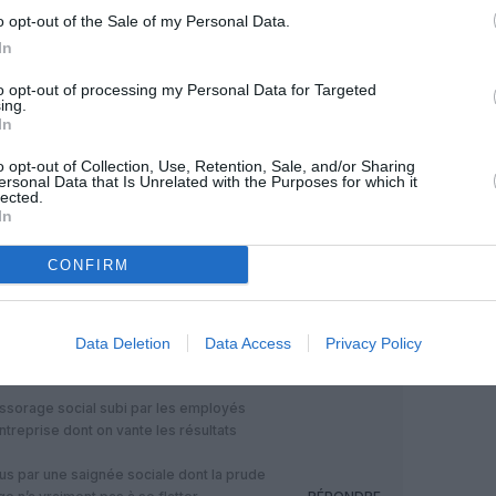
OUS SOUTENIR
o opt-out of the Sale of my Personal Data.
In
to opt-out of processing my Personal Data for Targeted
ing.
In
o opt-out of Collection, Use, Retention, Sale, and/or Sharing
ersonal Data that Is Unrelated with the Purposes for which it
lected.
In
Facebook
Twitter
Pinterest
LinkedIn
Email
Print
CONFIRM
MENTAIRE(S)
Data Deletion
Data Access
Privacy Policy
6 novembre 2022 - 10 h 57 min
’essorage social subi par les employés
treprise dont on vante les résultats
us par une saignée sociale dont la prude