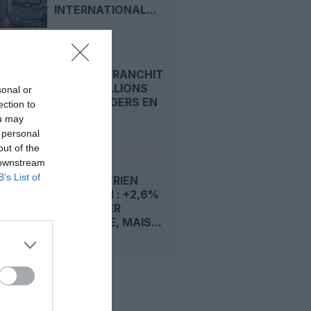
INTERNATIONAL...
RYANAIR FRANCHIT
LES 22 MILLIONS
sonal or
DE PASSAGERS EN
ection to
UN MOIS...
ou may
 personal
out of the
 downstream
B’s List of
TRAFIC AÉRIEN
EUROPÉEN : +2,6%
AU PREMIER
SEMESTRE, MAIS...