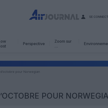
SE CONNEC
Low
Zoom sur
Perspective
Environneme
cost
…
Edito
En chiffres
Avis d’expert
 d’octobre pour Norwegian
AJ Académie
Vidéo
D’OCTOBRE POUR NORWEGI