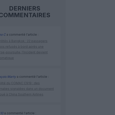
DERNIERS
COMMENTAIRES
no C
a commenté l'article :
vilités à Bangkok : 22 passagers
nois refusés à bord après une
se-poursuite, l’incident devient
lomatique
nçois Marty
a commenté l'article :
bilité du COMAC C919 : des
malies signalées dans un document
ibué à China Southern Airlines
10
a commenté l'article :