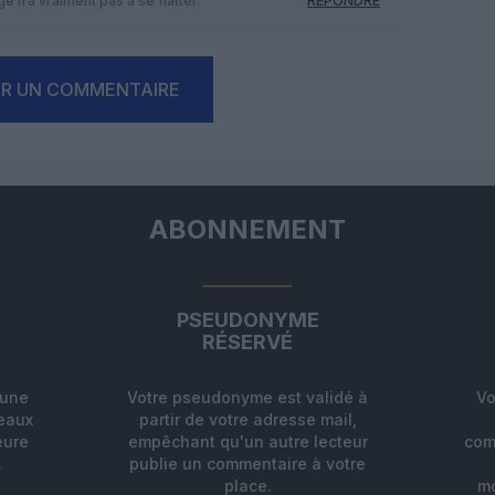
e n’a vraiment pas à se flatter.
RÉPONDRE
ER UN COMMENTAIRE
ABONNEMENT
PSEUDONYME
RÉSERVÉ
'une
Votre pseudonyme est validé à
Vo
deaux
partir de votre adresse mail,
eure
empêchant qu'un autre lecteur
com
.
publie un commentaire à votre
place.
mo