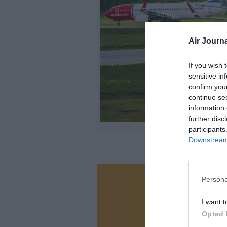
Air Journa
If you wish 
sensitive in
confirm you
continue se
information 
further disc
participants
Downstream 
Persona
Vous ave
Soutenez
I want t
Opted 