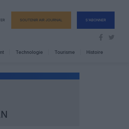
TER
SOUTENIR AIR JOURNAL
S'ABONNER
nt
Technologie
Tourisme
Histoire
Pratique
Hôtellerie
Voyages d’affaires
AN