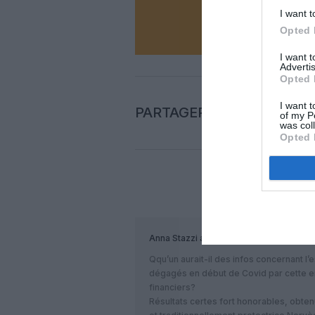
N
I want t
Opted 
I want 
Advertis
Opted 
I want t
PARTAGER L'ARTICLE
of my P
was col
Opted 
COM
Anna Stazzi
a commenté :
Qqu’un aurait-il des infos concernant l
dégagés en début de Covid par cette en
financiers?
Résultats certes fort honorables, obten