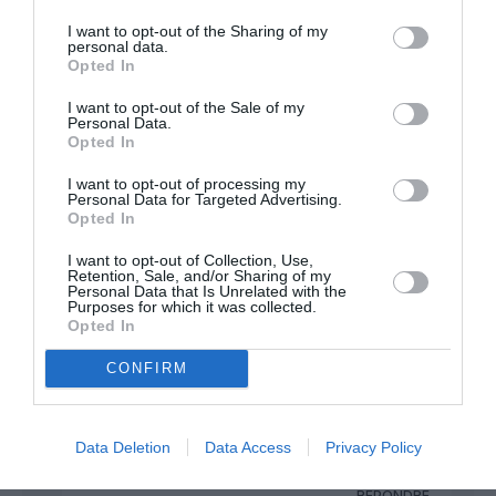
contrôleurs en CLA
I want to opt-out of the Sharing of my
personal data.
RÉPONDRE
Opted In
I want to opt-out of the Sale of my
Personal Data.
Opted In
Yenamarre
a commenté :
16 novembre 2022 - 13 h
I want to opt-out of processing my
Personal Data for Targeted Advertising.
20 min
Opted In
Le fondement même d’un écolo est de dire “NON” à tout et à
tout le monde…. “non, non, non”, ils n’ont que ça à la bouche
I want to opt-out of Collection, Use,
Retention, Sale, and/or Sharing of my
Personal Data that Is Unrelated with the
RÉPONDRE
Purposes for which it was collected.
Opted In
CONFIRM
bruno lecolo
a commenté :
16 novembre 2022 -
13 h 48 min
Non, ça n’est pas vrai, ahhh mer…e je me suis fait
Data Deletion
Data Access
Privacy Policy
avoir !
RÉPONDRE