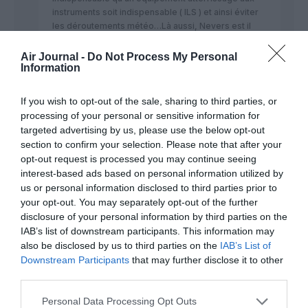
instruments soit indispensable ( ILS ) et ainsi éviter
les déroutements météo…Là aussi, Nevers est il
équipé ?
Enfin, si on voulait sortir des pays Schengen et
Air Journal -
Do Not Process My Personal
Information
associés ( lignes sur l’UK par exemple) un service
immigration et un service douanier seraient aussi
indispensables… : beaucoup de postes de
If you wish to opt-out of the sale, sharing to third parties, or
fonctionnaires à créer en perspective!
processing of your personal or sensitive information for
targeted advertising by us, please use the below opt-out
RÉPONDRE
section to confirm your selection. Please note that after your
opt-out request is processed you may continue seeing
interest-based ads based on personal information utilized by
Toutefois…
a commenté
16 novembre
us or personal information disclosed to third parties prior to
:
2022 - 15 h 28 min
your opt-out. You may separately opt-out of the further
disclosure of your personal information by third parties on the
Complément d’info concernant le contrôle
IAB’s list of downstream participants. This information may
local d’aérodrome : seul le CLA doit être
présent sur place. L’approche IFR radar
also be disclosed by us to third parties on the
IAB’s List of
peut être elle effectuée par la salle radar
Downstream Participants
that may further disclose it to other
d’un autre aéroport selon des procédures
third parties.
précises, jusqu’à un point donné à partir
duquel l’appareil est transféré aux
Personal Data Processing Opt Outs