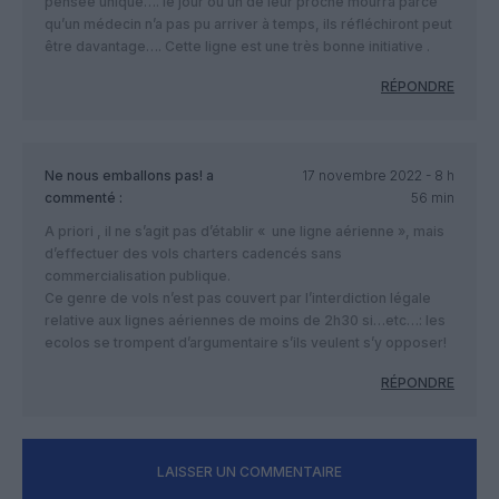
pensée unique…. le jour où un de leur proche mourra parce
qu’un médecin n’a pas pu arriver à temps, ils réfléchiront peut
être davantage…. Cette ligne est une très bonne initiative .
RÉPONDRE
Ne nous emballons pas!
a
17 novembre 2022 - 8 h
commenté :
56 min
A priori , il ne s’agit pas d’établir « une ligne aérienne », mais
d’effectuer des vols charters cadencés sans
commercialisation publique.
Ce genre de vols n’est pas couvert par l’interdiction légale
relative aux lignes aériennes de moins de 2h30 si…etc…: les
ecolos se trompent d’argumentaire s’ils veulent s’y opposer!
RÉPONDRE
LAISSER UN COMMENTAIRE