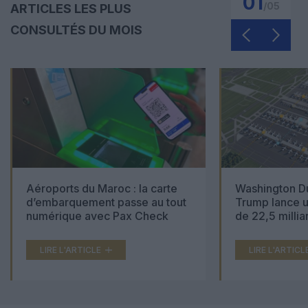
01
/
05
ARTICLES LES PLUS
CONSULTÉS DU MOIS
Aéroports du Maroc : la carte
Washington Du
d’embarquement passe au tout
Trump lance u
numérique avec Pax Check
de 22,5 millia
LIRE L'ARTICLE
LIRE L'ARTICL