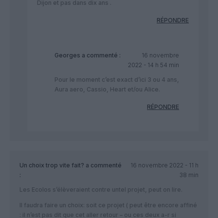
Dijon et pas dans dix ans .
RÉPONDRE
Georges
a commenté :
16 novembre
2022 - 14 h 54 min
Pour le moment c’est exact d’ici 3 ou 4 ans,
Aura aero, Cassio, Heart et/ou Alice.
RÉPONDRE
Un choix trop vite fait?
a commenté
16 novembre 2022 - 11 h
:
38 min
Les Ecolos s’élèveraient contre untel projet, peut on lire.
Il faudra faire un choix: soit ce projet ( peut être encore affiné
: il n’est pas dit que cet aller retour – ou ces deux a-r si