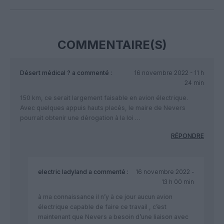
Facebook
Twitter
Pinterest
LinkedIn
Email
Print
COMMENTAIRE(S)
Désert médical ?
a commenté :
16 novembre 2022 - 11 h
24 min
150 km, ce serait largement faisable en avion électrique.
Avec quelques appuis hauts placés, le maire de Nevers
pourrait obtenir une dérogation à la loi …
RÉPONDRE
electric ladyland
a commenté :
16 novembre 2022 -
13 h 00 min
à ma connaissance il n’y à ce jour aucun avion
électrique capable de faire ce travail , c’est
maintenant que Nevers a besoin d’une liaison avec