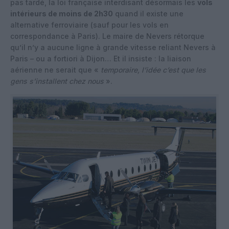
pas tardé, la loi française interdisant désormais les
vols
intérieurs de moins de 2h30
quand il existe une
alternative ferroviaire (sauf pour les vols en
correspondance à Paris). Le maire de Nevers rétorque
qu’il n’y a aucune ligne à grande vitesse reliant Nevers à
Paris – ou a fortiori à Dijon… Et il insiste : la liaison
aérienne ne serait que «
temporaire, l’idée c’est que les
gens s’installent chez nous
».