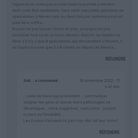
l’appareil ne reste pas en plan toute la journée à Nevers-
doit/-vent être quotidiens: faire venir une petite quinzaine de
spécialistes à Nevers une ou deux fois par semaine pourrait
peut être suffire…
Et pour ne pas laisser l’avion en plan, pourquoi ne pas
combiner tout ça en un Dijon-Nevers-Biairritz ou Nantes ou
Nice: s’il n’y a que 8 spécialistes qui descendent à Nevers, il
ne faudra trouver que 5 à 8 clients au départ de Nevers…
RÉPONDRE
Soit…
a commenté :
16 novembre 2022 - 11
h 41 min
…suite du message précédent: …soit mal/pas
soigner les gens et laisser leurs pathologies se
développer , voire s’aggraver, sans soins…jusqu’à
la mort ou l’invalidité…
Les Ecolos n’auraient ils pas trop vite fait leur choix?
RÉPONDRE