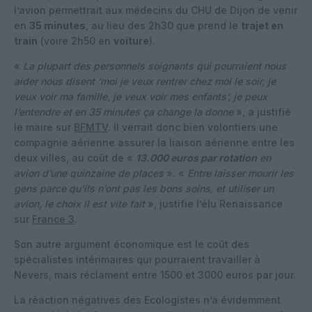
l’avion permettrait aux médecins du CHU de Dijon de venir
en
35 minutes
, au lieu des 2h30 que prend le
trajet en
train
(voire 2h50 en
voiture
).
«
La plupart des personnels soignants qui pourraient nous
aider nous disent ‘moi je veux rentrer chez moi le soir, je
veux voir ma famille, je veux voir mes enfants’, je peux
l’entendre et en 35 minutes ça change la donne
», a justifié
le maire sur
BFMTV
. Il verrait donc bien volontiers une
compagnie aérienne assurer la liaison aérienne entre les
deux villes, au coût de «
13.000 euros par rotation
en
avion d’une quinzaine de places
». «
Entre laisser mourir les
gens parce qu’ils n’ont pas les bons soins, et utiliser un
avion, le choix il est vite fait
», justifie l’élu Renaissance
sur
France 3
.
Son autre argument économique est le coût des
spécialistes intérimaires qui pourraient travailler à
Nevers, mais réclament entre 1500 et 3000 euros par jour.
La réaction négatives des Ecologistes n’a évidemment