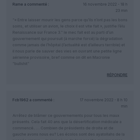
Rame
a commenté :
16 novembre 2022 - 18 h
23 min
“« Entre laisser mourir les gens parce qu’ils n’ont pas les bons
soins, et utiliser un avion, le choix il est vite fait », justifie l’élu
Renaissance sur France 3.” le mec fait est au parti d’un
gouvernement qui poursuit (à marche forcé) la dégradation
comme jamais de l’hôpital (l’actualité est d’ailleurs terrible) et
il nous parle de sauver des vies en ouvrant une petite ligne
aérienne provisoire, bref comme on dit en Macronie
“bullshit”
RÉPONDRE
Fcb1962
a commenté :
17 novembre 2022 - 8 h 10
min
Arrêtez de blâmer ce gouvernements pour tous les maux
présents. Cela fait 40 ans que la désertification médicale a
commencé.. … Combien de présidents de droite et de
gauche avons nous eu? Les écolos sont des ayatollahs de la