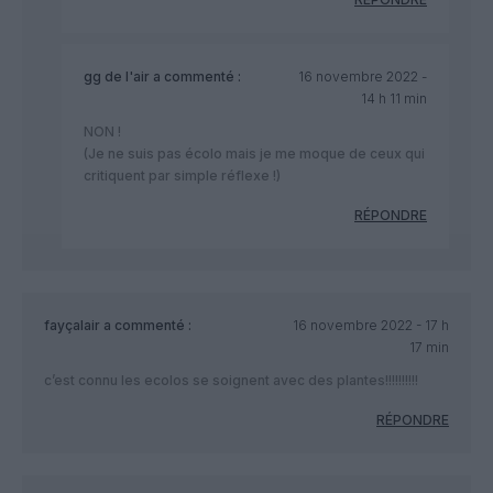
gg de l'air
a commenté :
16 novembre 2022 -
14 h 11 min
NON !
(Je ne suis pas écolo mais je me moque de ceux qui
critiquent par simple réflexe !)
RÉPONDRE
fayçalair
a commenté :
16 novembre 2022 - 17 h
17 min
c’est connu les ecolos se soignent avec des plantes!!!!!!!!!!
RÉPONDRE