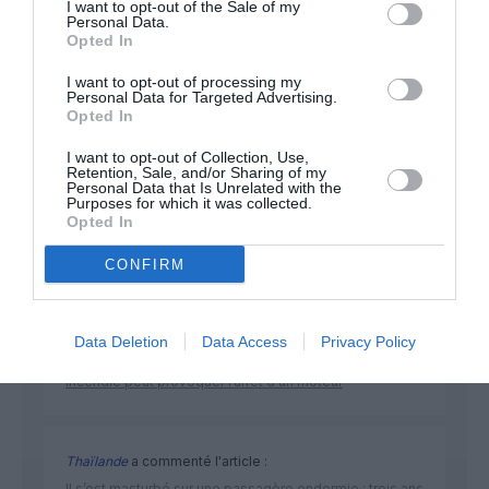
I want to opt-out of the Sale of my
Personal Data.
Opted In
NOUS SOUTENIR
I want to opt-out of processing my
Personal Data for Targeted Advertising.
Opted In
I want to opt-out of Collection, Use,
Retention, Sale, and/or Sharing of my
Personal Data that Is Unrelated with the
Purposes for which it was collected.
Opted In
DERNIERS COMMENTAIRES
CONFIRM
Tilo
a commenté l'article :
Data Deletion
Data Access
Privacy Policy
Airbus A320neo et A350 : un défaut latent de bouton
incendie peut provoquer l’arrêt d’un moteur
Thaïlande
a commenté l'article :
Il s’est masturbé sur une passagère endormie : trois ans