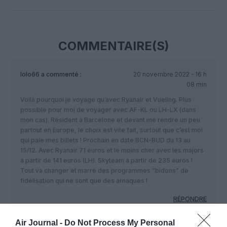
Facebook
Twitter
Pinterest
LinkedIn
Email
Print
COMMENTAIRE(S)
lolo66
a commenté :
20 novembre 2022 - 16 h
08 min
Voilà pourquoi je voyage qu’avec Ryanair et Vueling. Plus
possible pour moi de voyager avec AF-KL ou LH-LX (dans
mon cas). Résident à Barcelone et devant me rendre un peu
partout en Europe, le choix est vite fait, surtout que c’est moi
qui paie mes billets ! Prochain en date BCN-BUD du 13 au
15/12. Avec Ryanair 71 euros et le moins cher avec les majors
à partir de 141 euros (LH). Skyteam à partir de 235 euros !
Tout va changer et marre des programmes “bidons” de
fidélisation qui ne sont que des arnaques !
RÉPONDRE
Air Journal -
Do Not Process My Personal