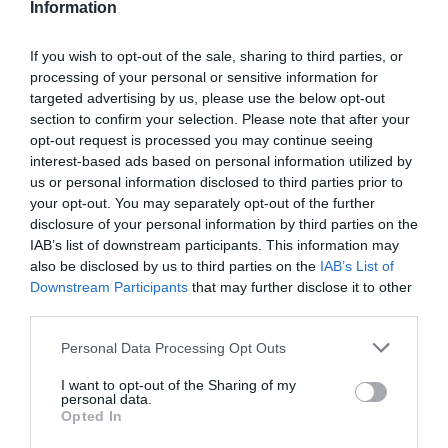
Information
Avenir
a commenté :
24 novembre 2022 - 8
h 51 min
If you wish to opt-out of the sale, sharing to third parties, or
Bénissez donc le contribuable européen qui
processing of your personal or sensitive information for
maintient à flot vos destinations privées à coups de
targeted advertising by us, please use the below opt-out
subventions publiques et de kérosène détaxé !
section to confirm your selection. Please note that after your
opt-out request is processed you may continue seeing
RÉPONDRE
interest-based ads based on personal information utilized by
us or personal information disclosed to third parties prior to
your opt-out. You may separately opt-out of the further
disclosure of your personal information by third parties on the
LAISSER UN COMMENTAIRE
IAB’s list of downstream participants. This information may
also be disclosed by us to third parties on the
IAB’s List of
Downstream Participants
that may further disclose it to other
third parties.
FAIRE UN DON
Personal Data Processing Opt Outs
Appel aux lecteurs !
I want to opt-out of the Sharing of my
personal data.
Soutenez Air Journal participez
à son
Opted In
développement !