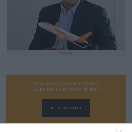
©easyJet
Vous avez apprécié l’article ?
Soutenez-nous, faites un don !
NOUS SOUTENIR