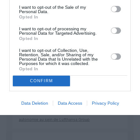
développement !
I want to opt-out of the Sale of my
Personal Data.
Opted In
I want to opt-out of processing my
NOUS SOUTENIR
Personal Data for Targeted Advertising.
Opted In
I want to opt-out of Collection, Use,
Retention, Sale, and/or Sharing of my
Personal Data that Is Unrelated with the
Purposes for which it was collected.
Opted In
DERNIERS COMMENTAIRES
CONFIRM
Data Deletion
Data Access
Privacy Policy
Kyle
a commenté l'article :
SWISS : la rentabilité relance le débat sur son
autonomie au sein de Lufthansa Group