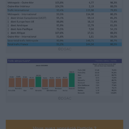
©DGAC
©DGAC
Vous avez apprécié l’article ?