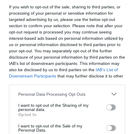
min
If you wish to opt-out of the sale, sharing to third parties, or
Moralité pendant que AF déserte les régions, et que Ryanair
processing of your personal or sensitive information for
y est présente, c’est tout bénéfice pour la plate forme.
targeted advertising by us, please use the below opt-out
section to confirm your selection. Please note that after your
RÉPONDRE
opt-out request is processed you may continue seeing
interest-based ads based on personal information utilized by
us or personal information disclosed to third parties prior to
your opt-out. You may separately opt-out of the further
LAISSER UN COMMENTAIRE
disclosure of your personal information by third parties on the
IAB’s list of downstream participants. This information may
also be disclosed by us to third parties on the
IAB’s List of
Downstream Participants
that may further disclose it to other
FAIRE UN DON
third parties.
Personal Data Processing Opt Outs
Appel aux lecteurs !
Soutenez Air Journal participez
à son
I want to opt-out of the Sharing of my
personal data.
développement !
Opted In
I want to opt-out of the Sale of my
Personal Data.
NOUS SOUTENIR