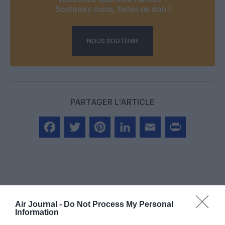
Soutenez-nous, faites un don !
NOUS SOUTENIR
PARTAGER L'ARTICLE
Facebook
Twitter
Pinterest
LinkedIn
Email
Print
COMMENTAIRE(S)
Air Journal -
Do Not Process My Personal
Information
SERGE13
a commenté :
22 février 2023 - 7 h 41