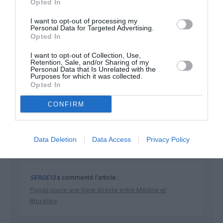
Opted In
I want to opt-out of processing my
Personal Data for Targeted Advertising.
Opted In
I want to opt-out of Collection, Use,
Retention, Sale, and/or Sharing of my
Personal Data that Is Unrelated with the
Purposes for which it was collected.
DERNIERS COMMENTAIRES
Opted In
CONFIRM
UFO26
a commenté l'article :
Insolite : le Pentagone publie de nouvelles vidéos
Data Deletion
Data Access
Privacy Policy
d’OVNI
SERGE13
a commenté l'article :
Flynas ouvre une ligne directe entre Médine et
Bruxelles