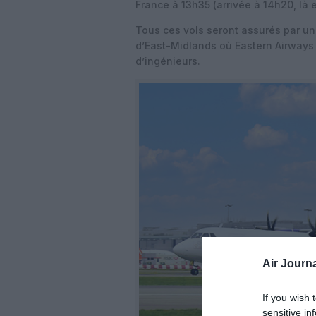
France à 13h35 (arrivée à 14h20, là
Tous ces vols seront assurés par un 
d’East-Midlands où Eastern Airways 
d’ingénieurs.
Air Journa
If you wish 
sensitive in