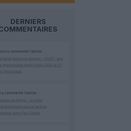
DERNIERS
COMMENTAIRES
tion
a commenté l'article :
enariat Malaysia Airlines – SNCF : une
re intermodale entre Paris-CDG et 27
es françaises
R
a commenté l'article :
ports du Maroc : la carte
mbarquement passe au tout
érique avec Pax Check