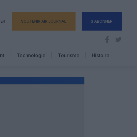
TER
SOUTENIR AIR JOURNAL
S'ABONNER
nt
Technologie
Tourisme
Histoire
Pratique
Hôtellerie
Voyages d’affaires