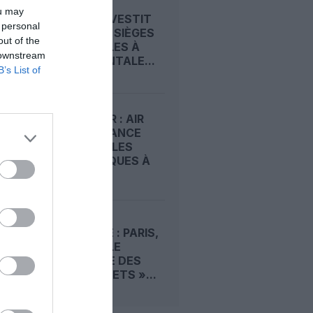
ou may
BEOND INVESTIT
 personal
DANS 256 SIÈGES
out of the
INCLINABLES À
 downstream
L’HORIZONTALE...
B’s List of
STOPOVER : AIR
FRANCE LANCE
DES ESCALES
TOURISTIQUES À
PARIS...
TOURISME : PARIS,
« CAPITALE
MONDIALE DES
PICKPOCKETS »...