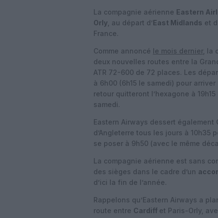
La compagnie aérienne
Eastern Air
Orly
, au départ d’
East Midlands
et 
France.
Comme annoncé
le mois dernier
, la
deux nouvelles routes entre la Gran
ATR 72-600 de 72 places. Les dépar
à 6h00 (6h15 le samedi) pour arrive
retour quitteront l’hexagone à 19h15 
samedi.
Eastern Airways dessert également O
d’Angleterre tous les jours à 10h35 p
se poser à 9h50 (avec le même déca
La compagnie aérienne est sans con
des sièges dans le cadre d’un
accor
d’ici la fin de l’année.
Rappelons qu’Eastern Airways a plan
route entre
Cardiff
et Paris-Orly, av