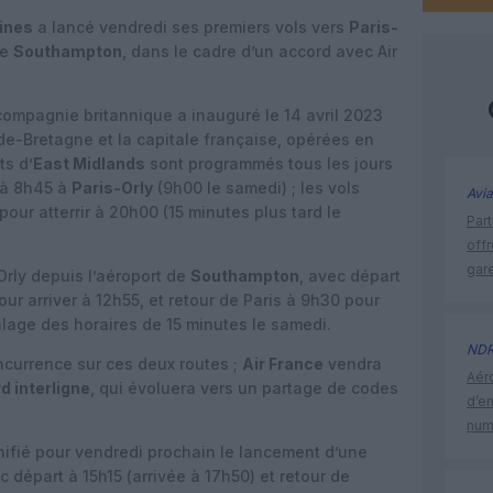
lines
a lancé vendredi ses premiers vols vers
Paris-
de
Southampton
, dans le cadre d’un accord avec Air
 compagnie britannique a inauguré le 14 avril 2023
de-Bretagne et la capitale française, opérées en
ts d’
East Midlands
sont programmés tous les jours
r à 8h45 à
Paris-Orly
(9h00 le samedi) ; les vols
Avia
pour atterrir à 20h00 (15 minutes plus tard le
Part
off
gar
rly depuis l’aéroport de
Southampton
, avec départ
our arriver à 12h55, et retour de Paris à 9h30 pour
lage des horaires de 15 minutes le samedi.
ND
currence sur ces deux routes ;
Air France
vendra
Aéro
d interligne
, qui évoluera vers un partage de codes
d’e
num
ifié pour vendredi prochain le lancement d’une
ec départ à 15h15 (arrivée à 17h50) et retour de