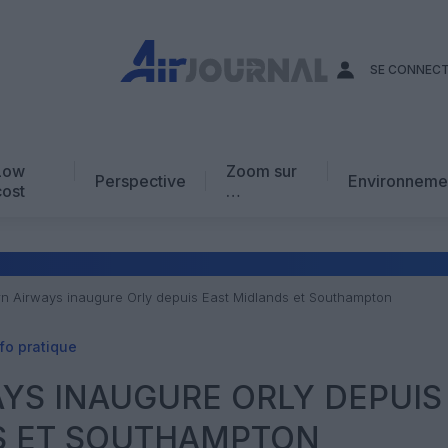
SE CONNEC
Low
Zoom sur
Perspective
Environneme
cost
…
Edito
En chiffres
Avis d’expert
rn Airways inaugure Orly depuis East Midlands et Southampton
AJ Académie
fo pratique
Vidéo
YS INAUGURE ORLY DEPUIS
S ET SOUTHAMPTON