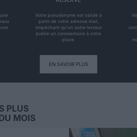
'une
Votre pseudonyme est validé à
Vo
deaux
partir de votre adresse mail,
eure
empêchant qu'un autre lecteur
com
.
publie un commentaire à votre
place.
mo
EN SAVOIR PLUS
S PLUS
DU MOIS