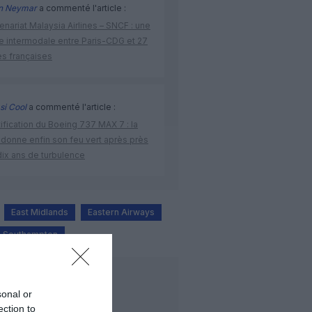
n Neymar
a commenté l'article :
enariat Malaysia Airlines – SNCF : une
re intermodale entre Paris-CDG et 27
es françaises
si Cool
a commenté l'article :
ification du Boeing 737 MAX 7 : la
 donne enfin son feu vert après près
dix ans de turbulence
East Midlands
Eastern Airways
Southampton
LIRE AUSSI
sonal or
ection to