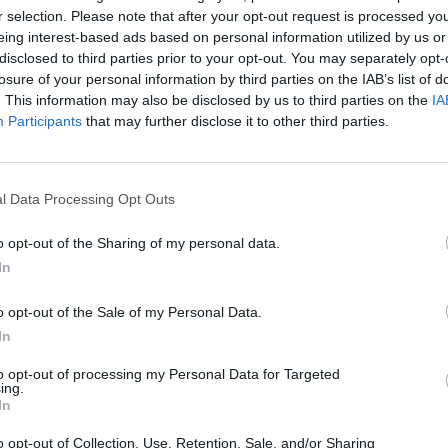
r selection. Please note that after your opt-out request is processed y
eing interest-based ads based on personal information utilized by us or
disclosed to third parties prior to your opt-out. You may separately opt-
losure of your personal information by third parties on the IAB’s list of
. This information may also be disclosed by us to third parties on the
IA
Participants
that may further disclose it to other third parties.
tern Airways Facebook
l Data Processing Opt Outs
z apprécié l’article ?
o opt-out of the Sharing of my personal data.
In
-nous, faites un don !
o opt-out of the Sale of my Personal Data.
In
OUS SOUTENIR
to opt-out of processing my Personal Data for Targeted
ing.
In
o opt-out of Collection, Use, Retention, Sale, and/or Sharing