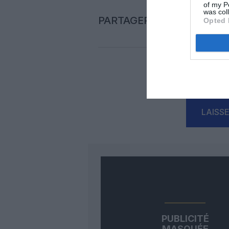
of my P
was col
PARTAGER L'ARTICLE
Opted 
Auc
LAISS
PUBLICITÉ
MASQUÉE