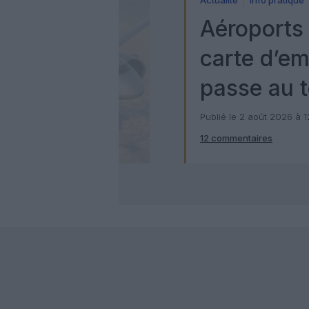
Aéroports 
carte d’e
passe au t
numérique
Publié le 2 août 2026 à 
12 commentaires
Check