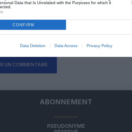
ersonal Data that Is Unrelated with the Purposes for which it
lected.
In
Facebook
Twitter
Pinterest
LinkedIn
Email
Print
CONFIRM
Data Deletion
Data Access
Privacy Policy
un commentaire !
ER UN COMMENTAIRE
ABONNEMENT
PSEUDONYME
RÉSERVÉ