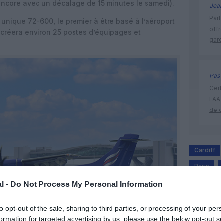
 encore avec un décalage de 15 minutes le samedi).
Jea
Part
unique 72-600, le premier à être basé à l’aéroport
off
créera environ 25 postes d’équipages et
gar
Pas 
Cert
FAA
de 
Cardiff
Paris
l -
Do Not Process My Personal Information
to opt-out of the sale, sharing to third parties, or processing of your per
formation for targeted advertising by us, please use the below opt-out s