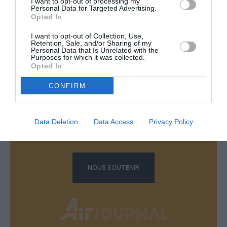
I want to opt-out of processing my
Aucun commentaire !
Personal Data for Targeted Advertising.
Opted In
LAISSER UN COMMENTAIRE
I want to opt-out of Collection, Use,
Retention, Sale, and/or Sharing of my
Personal Data that Is Unrelated with the
Purposes for which it was collected.
Opted In
FAIRE UN DON
CONFIRM
Appel aux lecteurs !
Soutenez Air Journal participez
à son
Data Deletion
Data Access
Privacy Policy
développement !
NOUS SOUTENIR