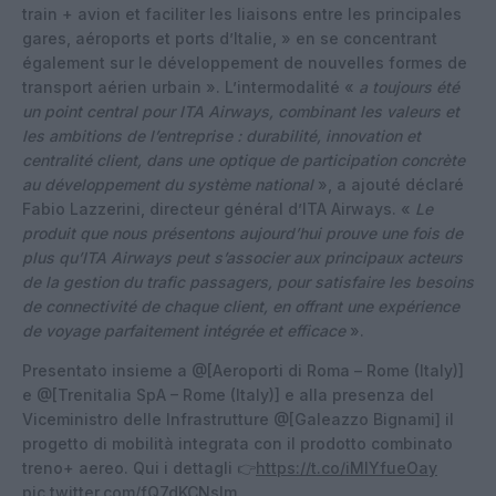
train + avion et faciliter les liaisons entre les principales
gares, aéroports et ports d’Italie, » en se concentrant
également sur le développement de nouvelles formes de
transport aérien urbain ». L’intermodalité «
a toujours été
un point central pour ITA Airways, combinant les valeurs et
les ambitions de l’entreprise : durabilité, innovation et
centralité client, dans une optique de participation concrète
au développement du système national
», a ajouté déclaré
Fabio Lazzerini, directeur général d’ITA Airways. «
Le
produit que nous présentons aujourd’hui prouve une fois de
plus qu’ITA Airways peut s’associer aux principaux acteurs
de la gestion du trafic passagers, pour satisfaire les besoins
de connectivité de chaque client, en offrant une expérience
de voyage parfaitement intégrée et efficace
».
Presentato insieme a @[Aeroporti di Roma – Rome (Italy)]
e @[Trenitalia SpA – Rome (Italy)] e alla presenza del
Viceministro delle Infrastrutture @[Galeazzo Bignami] il
progetto di mobilità integrata con il prodotto combinato
treno+ aereo. Qui i dettagli 👉
https://t.co/iMlYfueOay
pic.twitter.com/fQ7dKCNslm