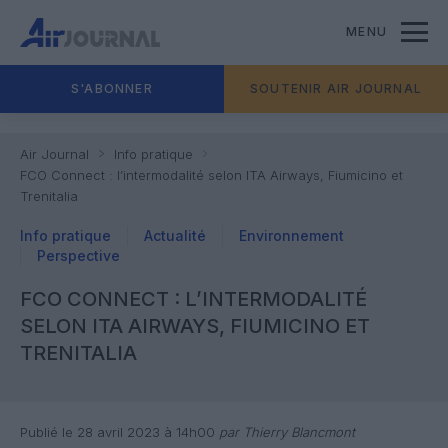
MENU
S'ABONNER
SOUTENIR AIR JOURNAL
Air Journal
Info pratique
FCO Connect : l’intermodalité selon ITA Airways, Fiumicino et
Trenitalia
Info pratique
Actualité
Environnement
Perspective
FCO CONNECT : L’INTERMODALITÉ
SELON ITA AIRWAYS, FIUMICINO ET
TRENITALIA
Publié le 28 avril 2023 à 14h00
par Thierry Blancmont