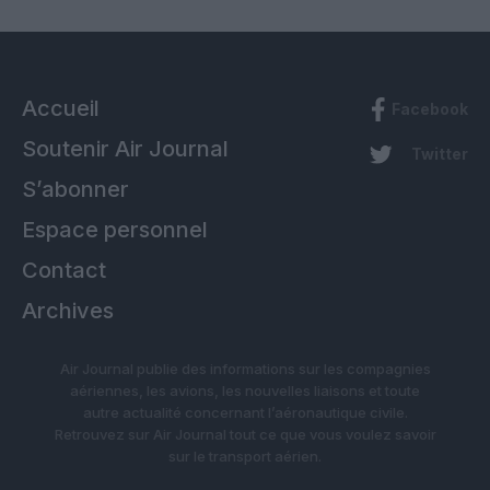
Accueil
Facebook
Soutenir Air Journal
Twitter
S’abonner
Espace personnel
Contact
Archives
Air Journal publie des informations sur les compagnies
aériennes, les avions, les nouvelles liaisons et toute
autre actualité concernant l’aéronautique civile.
Retrouvez sur Air Journal tout ce que vous voulez savoir
sur le transport aérien.