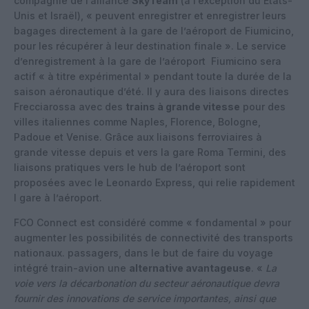
compagnie de l’alliance
SkyTeam
(à l’exception du États-
Unis et Israël), « peuvent enregistrer et enregistrer leurs
bagages directement à la gare de l’aéroport de Fiumicino,
pour les récupérer à leur destination finale ». Le service
d’enregistrement à la gare de l’aéroport Fiumicino sera
actif « à titre expérimental » pendant toute la durée de la
saison aéronautique d’été. Il y aura des liaisons directes
Frecciarossa avec des
trains à grande vitesse
pour des
villes italiennes comme Naples, Florence, Bologne,
Padoue et Venise. Grâce aux liaisons ferroviaires à
grande vitesse depuis et vers la gare Roma Termini, des
liaisons pratiques vers le hub de l’aéroport sont
proposées avec le Leonardo Express, qui relie rapidement
l gare à l’aéroport.
FCO Connect est considéré comme « fondamental » pour
augmenter les possibilités de connectivité des transports
nationaux. passagers, dans le but de faire du voyage
intégré train-avion une
alternative avantageuse
. «
La
voie vers la décarbonation du secteur aéronautique devra
fournir des innovations de service importantes, ainsi que