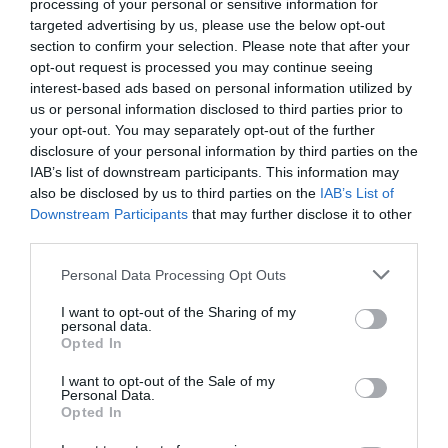
processing of your personal or sensitive information for
targeted advertising by us, please use the below opt-out
section to confirm your selection. Please note that after your
opt-out request is processed you may continue seeing
Vous avez apprécié l’article ?
interest-based ads based on personal information utilized by
Soutenez-nous, faites un don !
us or personal information disclosed to third parties prior to
your opt-out. You may separately opt-out of the further
disclosure of your personal information by third parties on the
NOUS SOUTENIR
IAB’s list of downstream participants. This information may
also be disclosed by us to third parties on the
IAB’s List of
Downstream Participants
that may further disclose it to other
third parties.
Personal Data Processing Opt Outs
PARTAGER L'ARTICLE
I want to opt-out of the Sharing of my
personal data.
Opted In
Facebook
Twitter
Pinterest
LinkedIn
Email
Print
I want to opt-out of the Sale of my
Personal Data.
Opted In