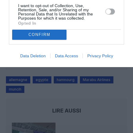
I want to opt-out of Collection, Use,
19 h 23 sans escale : le Boeing 777F de National
Retention, Sale, and/or Sharing of my
Airlines relie l’Écosse à l’Australie
Personal Data that Is Unrelated with the
Purposes for which it was collected.
Opted In
CONFIRM
Sauf si…
a commenté l'article :
Incivilités à Bangkok : 22 passagers chinois refusés à
bord après une course-poursuite, l’incident devient
diplomatique
Data Deletion
Data Access
Privacy Policy
allemagne
egypte
hamnourg
Marabu Airlines
muncih
LIRE AUSSI