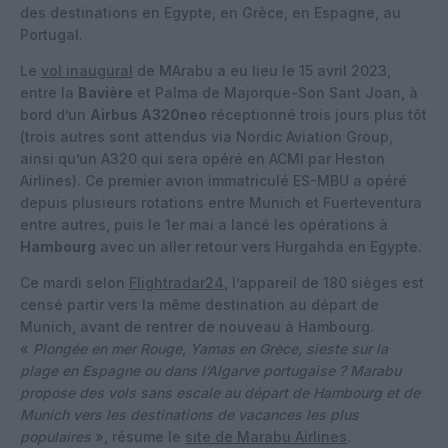
des destinations en Egypte, en Grèce, en Espagne, au
Portugal.
Le
vol inaugural
de MArabu a eu lieu le 15 avril 2023,
entre la
Bavière
et Palma de Majorque-Son Sant Joan, à
bord d’un
Airbus A320neo
réceptionné trois jours plus tôt
(trois autres sont attendus via Nordic Aviation Group,
ainsi qu’un A320 qui sera opéré en ACMI par Heston
Airlines). Ce premier avion immatriculé ES-MBU a opéré
depuis plusieurs rotations entre Munich et Fuerteventura
entre autres, puis le 1er mai a lancé les opérations à
Hambourg
avec un aller retour vers Hurgahda en Egypte.
Ce mardi selon
Flightradar24
, l’appareil de 180 sièges est
censé partir vers la même destination au départ de
Munich, avant de rentrer de nouveau à Hambourg.
«
Plongée en mer Rouge, Yamas en Grèce, sieste sur la
plage en Espagne ou dans l’Algarve portugaise ? Marabu
propose des vols sans escale au départ de Hambourg et de
Munich vers les destinations de vacances les plus
populaires
», résume le
site de Marabu Airlines
.