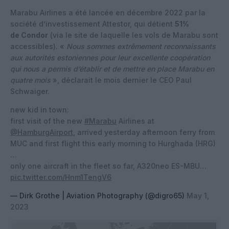
Marabu Airlines a été lancée en décembre 2022 par la
société d’investissement Attestor, qui détient
51%
de Condor
(via le site de laquelle les vols de Marabu sont
accessibles). «
Nous sommes extrêmement reconnaissants
aux autorités estoniennes pour leur excellente coopération
qui nous a permis d’établir et de mettre en place Marabu en
quatre mois
», déclarait le mois dernier le CEO Paul
Schwaiger.
new kid in town:
first visit of the new
#Marabu
Airlines at
@HamburgAirport
, arrived yesterday afternoon ferry from
MUC and first flight this early morning to Hurghada (HRG)
…
only one aircraft in the fleet so far, A320neo ES-MBU…
pic.twitter.com/Hnm1TengV6
— Dirk Grothe | Aviation Photography (@digro65)
May 1,
2023