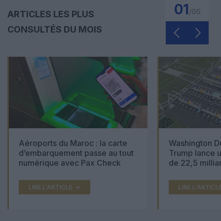
01
/
05
ARTICLES LES PLUS
CONSULTÉS DU MOIS
Aéroports du Maroc : la carte
Washington Du
d’embarquement passe au tout
Trump lance u
numérique avec Pax Check
de 22,5 millia
LIRE L'ARTICLE
LIRE L'ARTICL