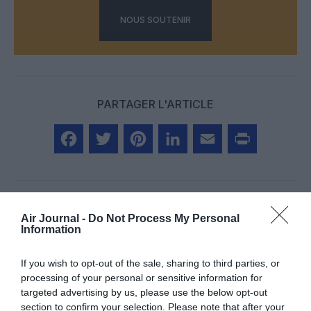
NOUS SOUTENIR
PARTAGER L'ARTICLE
Facebook
Twitter
Pinterest
LinkedIn
Email
Print
Air Journal -
Do Not Process My Personal
Aucun commentaire !
Information
If you wish to opt-out of the sale, sharing to third parties, or
LAISSER UN COMMENTAIRE
processing of your personal or sensitive information for
targeted advertising by us, please use the below opt-out
section to confirm your selection. Please note that after your