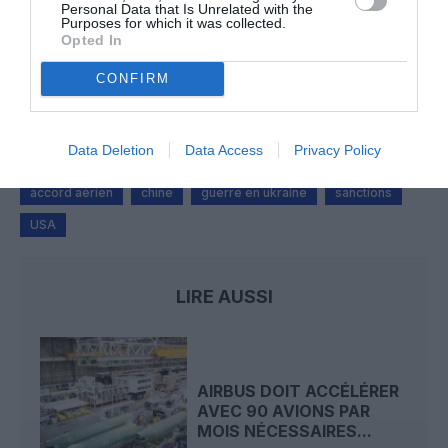
Personal Data that Is Unrelated with the
Purposes for which it was collected.
Opted In
NDR
a commenté l'article :
CONFIRM
Le ciel n’a jamais été aussi chargé : record de 153 359
vols commerciaux le 23 juillet 2026
Data Deletion
Data Access
Privacy Policy
accord aérien
chine
guerre en ukraine
sanctions
USA
LIRE AUSSI
AIRBUS DOIT ACCÉLÉRER
AVEC 90 AVIONS PAR
MOIS NÉCESSAIRES...