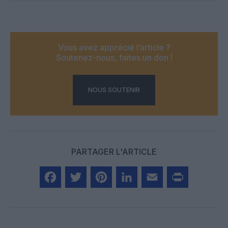
Vous avez apprécié l’article ?
Soutenez-nous, faites un don !
NOUS SOUTENIR
PARTAGER L'ARTICLE
Facebook
Twitter
Pinterest
LinkedIn
Email
Print