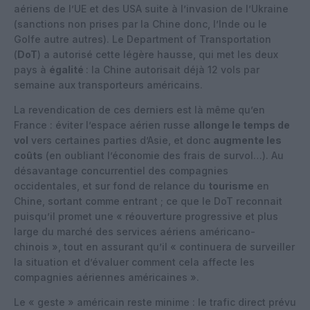
aériens de l’UE et des USA suite à l’invasion de l’Ukraine
(sanctions non prises par la Chine donc, l’Inde ou le
Golfe autre autres). Le Department of Transportation
(
DoT
) a autorisé cette légère hausse, qui met les deux
pays à
égalité
: la Chine autorisait déjà 12 vols par
semaine aux transporteurs américains.
La revendication de ces derniers est là même qu’en
France : éviter l’espace aérien russe
allonge le temps de
vol
vers certaines parties d’Asie, et donc
augmente les
coûts
(en oubliant l’économie des frais de survol…). Au
désavantage concurrentiel des compagnies
occidentales, et sur fond de relance du
tourisme
en
Chine, sortant comme entrant ; ce que le DoT reconnait
puisqu’il promet une « réouverture progressive et plus
large du marché des services aériens américano-
chinois », tout en assurant qu’il « continuera de surveiller
la situation et d’évaluer comment cela affecte les
compagnies aériennes américaines ».
Le « geste » américain reste minime : le trafic direct prévu