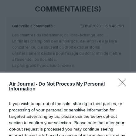
COMMENTAIRE(S)
Caravelle
a commenté :
10 mai 2023 - 15 h 46 min
Les chantres du libéralisme, du libre-échange, etc….
En fait les champions des embargos, de l’entrave à la libre
concurrence, qui abusent du droit extraterritorial
unilatéralement déclaré pour l’usage du dollar afin de mettre
à l’amende nos sociétés.
La plus grand hypocrisie à l’œuvre.
RÉPONDRE
Air Journal -
Do Not Process My Personal
Information
LAISSER UN COMMENTAIRE
If you wish to opt-out of the sale, sharing to third parties, or
processing of your personal or sensitive information for
targeted advertising by us, please use the below opt-out
section to confirm your selection. Please note that after your
FAIRE UN DON
opt-out request is processed you may continue seeing
interest-based ads based on personal information utilized by