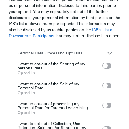
us or personal information disclosed to third parties prior to
Appel aux lecteurs !
your opt-out. You may separately opt-out of the further
Soutenez Air Journal participez
à son
disclosure of your personal information by third parties on the
développement !
IAB’s list of downstream participants. This information may
also be disclosed by us to third parties on the
IAB’s List of
Downstream Participants
that may further disclose it to other
third parties.
NOUS SOUTENIR
Personal Data Processing Opt Outs
I want to opt-out of the Sharing of my
personal data.
Opted In
I want to opt-out of the Sale of my
Personal Data.
DERNIERS COMMENTAIRES
Opted In
I want to opt-out of processing my
Personal Data for Targeted Advertising.
Opted In
Kyle
a commenté l'article :
SWISS : la rentabilité relance le débat sur son
I want to opt-out of Collection, Use,
autonomie au sein de Lufthansa Group
Retention, Sale, and/or Sharing of my