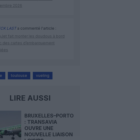
embre 2026
CK LAST
a commenté l'article :
yJet fait monter les doudous à bord
c des cartes d’embarquement
iées
ne
toulouse
vueling
LIRE AUSSI
BRUXELLES–PORTO
: TRANSAVIA
OUVRE UNE
NOUVELLE LIAISON