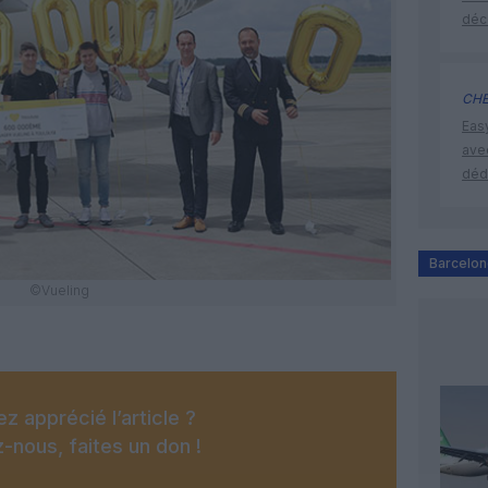
déc
CHE
Eas
ave
déd
Barcelo
©Vueling
z apprécié l’article ?
-nous, faites un don !