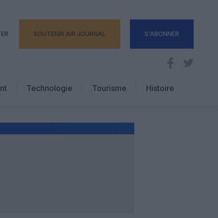
TER
SOUTENIR AIR JOURNAL
S'ABONNER
nt
Technologie
Tourisme
Histoire
Pratique
Hôtellerie
Voyages d’affaires