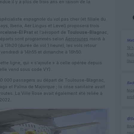
ndue il y a plus de trois ans en raison de la
 spécialiste espagnole du vol pas cher (et filiale du
ays, Iberia, Aer Lingus et Level) proposera trois
rcelone-El Prat
et l’aéroport de
Toulouse-Blagnac
,
départs sont programmés selon
Aeroroutes
mardi à
Mat
à 13h20 (durée de vol 1 heure), les vols retour
19 h
, vendredi à 14h55 et dimanche à 16h50.
Nati
l’Au
tte ligne, qui « s’ajoute » à celle opérée depuis
’elle vend sous code VY).
 600.000 passagers au départ de Toulouse-Blagnac,
Bad
laga et Palma de Majorque ; la crise sanitaire avait
Nice
routes. La Ville Rose avait également été reliée à
prof
-2022.
@Se
Brux
nouv