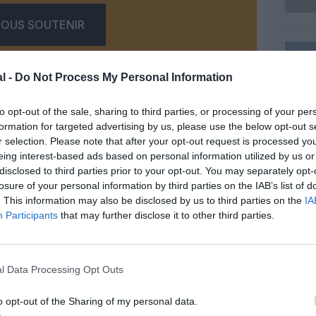
OUS SOUTENIR
l -
Do Not Process My Personal Information
to opt-out of the sale, sharing to third parties, or processing of your per
formation for targeted advertising by us, please use the below opt-out s
r selection. Please note that after your opt-out request is processed y
Facebook
Twitter
Pinterest
LinkedIn
Email
Print
eing interest-based ads based on personal information utilized by us or
disclosed to third parties prior to your opt-out. You may separately opt-
losure of your personal information by third parties on the IAB’s list of
. This information may also be disclosed by us to third parties on the
IA
MENTAIRE(S)
Participants
that may further disclose it to other third parties.
10 mai 2023 - 11 h 46 min
l Data Processing Opt Outs
de desserte sur certaines lignes par le
h de TGV direct, mais plus de TGV depuis
ouverture. Pire, la SNCF empêche Renfe
o opt-out of the Sharing of my personal data.
Les fréquences aériennes ont d’ailleurs