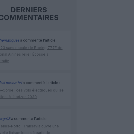
DERNIERS
COMMENTAIRES
hématiques
a commenté l'article :
 23 sans escale : le Boeing 777F de
onal Airlines relie l’Écosse à
stralie
issi novembri
a commenté l'article :
–Corse : ces vols électriques qui se
ilent à l’horizon 2030
rge13
a commenté l'article :
elles–Porto : Transavia ouvre une
elle liaison loisirs à partir de