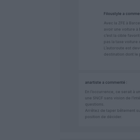
Filoustyle
a commen
Avec la ZFE à Barc
avoir une voiture à
c’est la cible favor
pas la taxe voiture
L’autoroute est dev
destination dont le 
anartiste
a commenté :
En l’occurrence, ce serait à 
une SNCF sans vision de l’int
questions.
Arrêtez de taper bêtement su
position de décider.