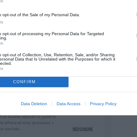
In
es bonnes questions !
RÉPONDRE
o opt-out of the Sale of my Personal Data.
In
to opt-out of processing my Personal Data for Targeted
10 mai 2023 - 13 h 44 min
ing.
 le TGV, mais d’expérience la première
In
 beaucoup de Toulousains, même si
o opt-out of Collection, Use, Retention, Sale, and/or Sharing
as vraiment à la voiture.
ersonal Data that Is Unrelated with the Purposes for which it
c correspondance, j’imagine que le
lected.
 le sud de l’Espagne continentale
In
s iles (Tenerife, Grande Canarie,
voire même vers le reste de l’Europe
CONFIRM
spondances parfois bien longues.
RÉPONDRE
Data Deletion
Data Access
Privacy Policy
10 mai 2023 - 16 h 51 min
 un double objectif ici: point to
le affaire et loisir (pressée) +
ur son hub.
RÉPONDRE