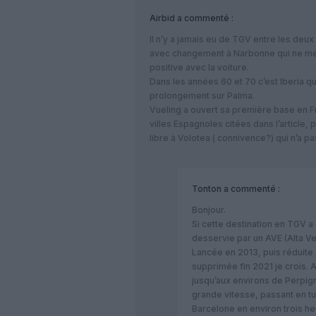
Airbid
a commenté :
Il n’y a jamais eu de TGV entre les deux 
avec changement à Narbonne qui ne me
positive avec la voiture.
Dans les années 60 et 70 c’est Iberia qui 
prolongement sur Palma.
Vueling a ouvert sa première base en F
villes Espagnoles citées dans l’article, 
libre à Volotea ( connivence?) qui n’a p
Tonton
a commenté :
Bonjour.
Si cette destination en TGV a e
desservie par un AVE (Alta Ve
Lancée en 2013, puis réduite 
supprimée fin 2021 je crois. 
jusqu’aux environs de Perpigna
grande vitesse, passant en tu
Barcelone en environ trois he