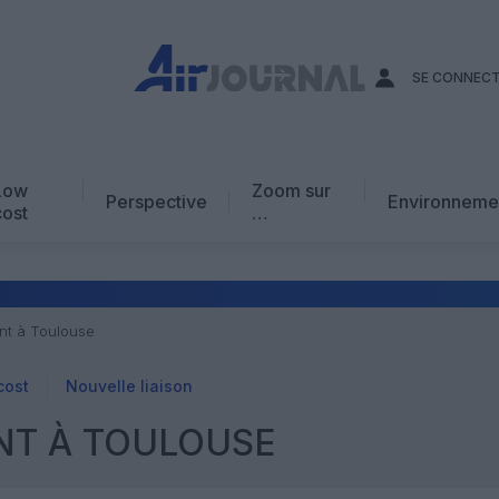
SE CONNEC
Low
Zoom sur
Perspective
Environneme
cost
…
Edito
En chiffres
Avis d’expert
ent à Toulouse
AJ Académie
cost
Nouvelle liaison
Vidéo
NT À TOULOUSE