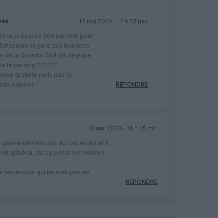
té :
10 mai 2023 - 17 h 53 min
elone préparez 30€ par jour pour
 Barcelone et gare aux touristes
ite de la Guardia Civil qui ne paye
 ou le parking ??????
enue gratuite mais pas la
prix explose !
RÉPONDRE
10 mai 2023 - 14 h 35 min
un gouvernement pas du tout écolo et à
érêt général, de se poser les bonnes
r les écolos qui ne sont pas en
RÉPONDRE