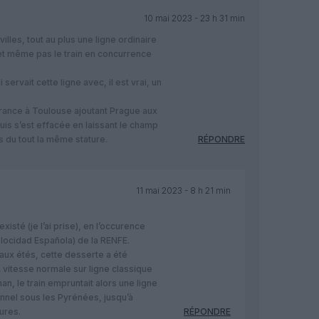
10 mai 2023 - 23 h 31 min
villes, tout au plus une ligne ordinaire
t même pas le train en concurrence
servait cette ligne avec, il est vrai, un
rance à Toulouse ajoutant Prague aux
puis s’est effacée en laissant le champ
as du tout la même stature.
RÉPONDRE
11 mai 2023 - 8 h 21 min
xisté (je l’ai prise), en l’occurence
locidad Española) de la RENFE.
aux étés, cette desserte a été
A vitesse normale sur ligne classique
n, le train empruntait alors une ligne
nnel sous les Pyrénées, jusqu’à
ures.
RÉPONDRE