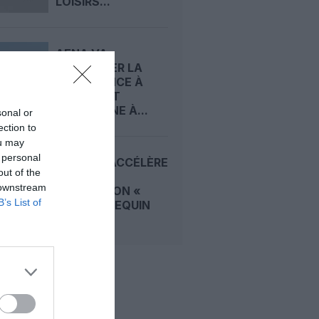
LOISIRS...
AENA VA
PLAFONNER LA
CROISSANCE À
MADRID ET
BARCELONE À...
sonal or
ection to
ou may
 personal
VUELING ACCÉLÈRE
out of the
VERS UNE
 downstream
RÉVOLUTION «
B’s List of
PEAU DE REQUIN
»...