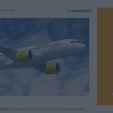
is Duclos
7 commentaires
eling
relancera en juillet une liaison saisonnière