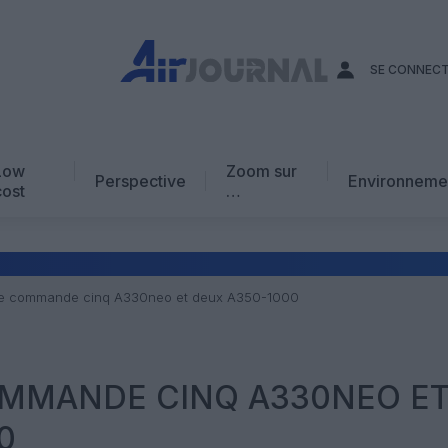
SE CONNEC
Low
Zoom sur
Perspective
Environneme
cost
…
Edito
En chiffres
Avis d’expert
rie commande cinq A330neo et deux A350-1000
AJ Académie
Vidéo
OMMANDE CINQ A330NEO E
0