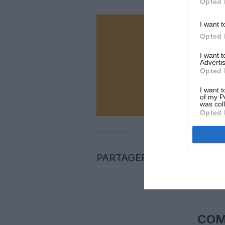
Opted 
I want t
Vous ave
Opted 
Soutenez
I want 
Advertis
Opted 
N
I want t
of my P
was col
Opted 
PARTAGER L'ARTICLE
COM