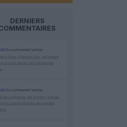
DERNIERS
COMMENTAIRES
GE13
a commenté l'article :
te‑à‑Pitre – Panama City : Air France
e un pont aérien vers l’Amérique
ne
GE13
a commenté l'article :
 de Lufthansa : les « vrais » sièges
lot en classe Affaires deviennent
ants