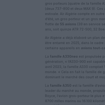
gros porteurs (quatre de la famille
(deux 737-800 et deux MAX 9). Ces ap
estivale. Air Algérie compte en outr
d’été, un gros porteur et un gros mo
flotte de
55 avions
(39 en service s
ans, soit quinze ATR 72-500, 32 Boe
Air Algérie a déjà élaboré un plan de
être entamé en 2025, dans le cadre 
certains appareils en
avions tout-c
La
famille A330neo
est propulsée p
génération, « l’A330-900 est capabl
avril 2023, la famille A330 comptai
monde. « Cela en fait la famille de 
dominant le marché des court et moy
La
famille A350
est la famille d’avi
leader du marché au monde, propuls
Royce, l’avion gros-porteur le plus 
8700 milles marins ou 16.100 kilomètr