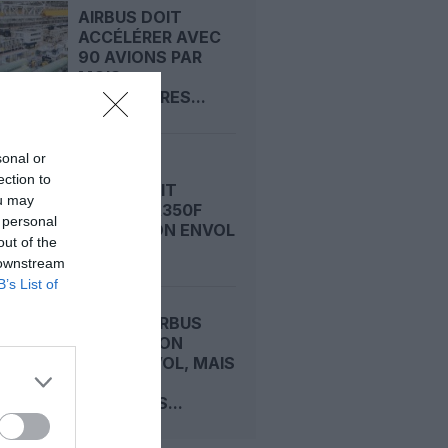
AIRBUS DOIT
ACCÉLÉRER AVEC
90 AVIONS PAR
MOIS
NÉCESSAIRES...
sonal or
ection to
AIRBUS FAIT
ou may
VIBRER L’A350F
 personal
AVANT SON ENVOL
out of the
 downstream
B’s List of
A350F : AIRBUS
DÉCALE SON
PREMIER VOL, MAIS
TIENT
TOUJOURS...