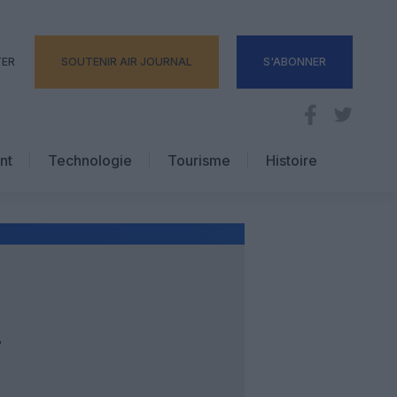
TER
SOUTENIR AIR JOURNAL
S'ABONNER
nt
Technologie
Tourisme
Histoire
Pratique
Hôtellerie
Voyages d’affaires
T