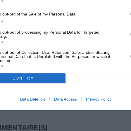
In
o opt-out of the Sale of my Personal Data.
z apprécié l’article ?
In
-nous, faites un don !
to opt-out of processing my Personal Data for Targeted
ing.
In
OUS SOUTENIR
o opt-out of Collection, Use, Retention, Sale, and/or Sharing
ersonal Data that Is Unrelated with the Purposes for which it
lected.
In
CONFIRM
Data Deletion
Data Access
Privacy Policy
Facebook
Twitter
Pinterest
LinkedIn
Email
Print
MENTAIRE(S)