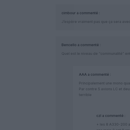
cimbour
a commenté :
J’espère vraiment pas que ça sera avec 
Bencello
a commenté :
Quel est le niveau de “communalité” ent
AAA
a commenté :
Principalement une mono qual
Par contre 5 avions LC et deu
terrible
czl
a commenté :
+ les 8 A330-200 ac