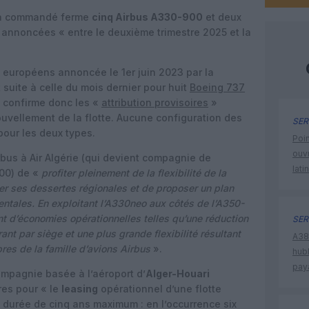
 commandé ferme
cinq Airbus A330-900
et deux
nt annoncées « entre le deuxième trimestre 2025 et la
européens annoncée le 1er juin 2023 par la
suite à celle du mois dernier pour huit
Boeing 737
et confirme donc les «
attribution provisoires
»
uvellement de la flotte. Aucune configuration des
SER
our les deux types.
Poin
ouvr
us à Air Algérie (qui devient compagnie de
lati
000) de «
profiter pleinement de la flexibilité de la
r ses dessertes régionales et de proposer un plan
entales. En exploitant l’A330neo aux côtés de l’A350-
nt d’économies opérationnelles telles qu’une réduction
SER
t par siège et une plus grande flexibilité résultant
A380
res de la famille d’avions Airbus
».
hub
pay
ompagnie basée à l’aéroport d’
Alger-Houari
res pour « le
leasing
opérationnel d’une flotte
e durée de cinq ans maximum : en l’occurrence six