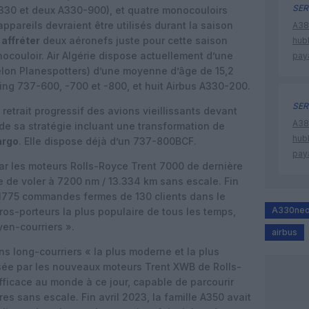
SER
 A330 et deux A330-900), et quatre monocouloirs
pareils devraient être utilisés durant la saison
A380
e
affréter
deux aéronefs juste pour cette saison
hub
nocouloir. Air Algérie dispose actuellement d’une
pay
elon Planespotters) d’une moyenne d’âge de 15,2
ing 737-600, -700 et -800, et huit Airbus A330-200.
SER
 retrait progressif des avions vieillissants devant
A380
de sa stratégie incluant une transformation de
hub
argo
. Elle dispose déjà d’un 737-800BCF.
pay
ar les moteurs Rolls-Royce Trent 7000 de dernière
e de voler à 7200 nm / 13.334 km sans escale. Fin
t 1775 commandes fermes de 130 clients dans le
A330ne
gros-porteurs la plus populaire de tous les temps,
en-courriers ».
airbus
ons long-courriers « la plus moderne et la plus
ée par les nouveaux moteurs Trent XWB de Rolls-
efficace au monde à ce jour, capable de parcourir
es sans escale. Fin avril 2023, la famille A350 avait