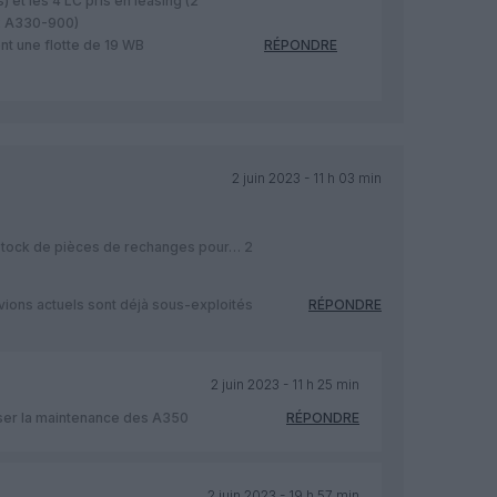
) et les 4 LC pris en leasing (2
2 A330-900)
nt une flotte de 19 WB
RÉPONDRE
2 juin 2023 - 11 h 03 min
n stock de pièces de rechanges pour… 2
ions actuels sont déjà sous-exploités
RÉPONDRE
2 juin 2023 - 11 h 25 min
liser la maintenance des A350
RÉPONDRE
2 juin 2023 - 19 h 57 min