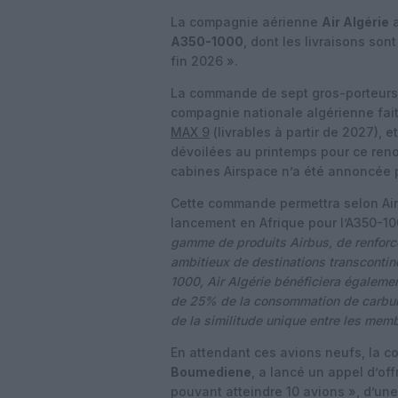
La compagnie aérienne
Air Algérie
a
A350-1000
, dont les livraisons so
fin 2026 ».
La commande de sept gros-porteurs 
compagnie nationale algérienne fait 
MAX 9
(livrables à partir de 2027), 
dévoilées au printemps pour ce reno
cabines Airspace n’a été annoncée p
Cette commande permettra selon Airb
lancement en Afrique pour l’A350-1
gamme de produits Airbus, de renforce
ambitieux de destinations transcontin
1000, Air Algérie bénéficiera égaleme
de 25% de la consommation de carburan
de la similitude unique entre les memb
En attendant ces avions neufs, la c
Boumediene
, a lancé un appel d’off
pouvant atteindre 10 avions », d’un