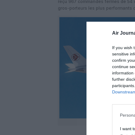
reçu 967 commandes fermes de 54 cli
gros-porteurs les plus performants 
Air Journa
If you wish 
sensitive in
confirm you
continue se
information 
further disc
participants
Downstream 
Persona
I want t