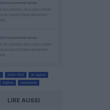
GE13
a commenté l'article :
 de Lufthansa : les « vrais » sièges
lot en classe Affaires deviennent
ants
GE13
a commenté l'article :
 de Lufthansa : les « vrais » sièges
lot en classe Affaires deviennent
ants
o
A350-1000
air algérie
Algérie
commande
LIRE AUSSI