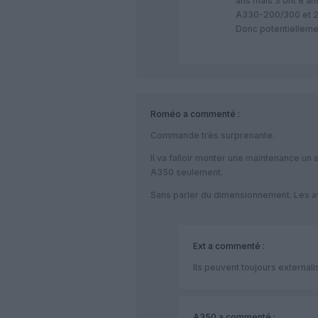
ans mais 3 ont 8 ans
A330-200/300 et 
Donc potentielleme
Roméo
a commenté :
Commande très surprenante.
Il va falloir monter une maintenance u
A350 seulement.
Sans parler du dimensionnement. Les av
Ext
a commenté :
Ils peuvent toujours externa
A350
a commenté :