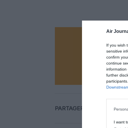
Air Journa
Vous ave
If you wish 
Soutenez
sensitive in
confirm you
continue se
N
information 
further disc
participants
Downstream 
PARTAGER L'ARTICLE
Persona
I want t