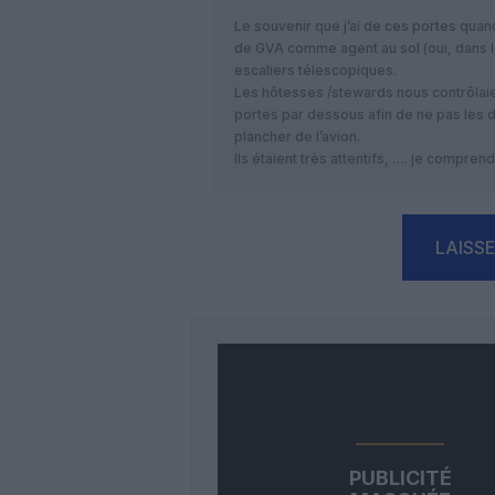
Le souvenir que j’ai de ces portes quand j
de GVA comme agent au sol (oui, dans le
escaliers télescopiques.
Les hôtesses /stewards nous contrôlaien
portes par dessous afin de ne pas les 
plancher de l’avion.
Ils étaient très attentifs, …. je compren
LAISS
PUBLICITÉ