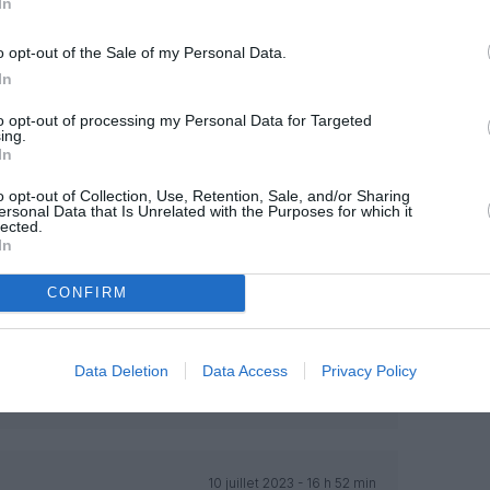
In
MENTAIRE(S)
o opt-out of the Sale of my Personal Data.
In
to opt-out of processing my Personal Data for Targeted
10 juillet 2023 - 10 h 55 min
ing.
nre d incident arrive avec ces portes qui
In
olution existe , se souvenir de la Caravelle
o opt-out of Collection, Use, Retention, Sale, and/or Sharing
rs l intérieur vers le plafond , c est pas
ersonal Data that Is Unrelated with the Purposes for which it
nt plus pratique pour le PNC / pas de risque
lected.
RÉPONDRE
In
CONFIRM
10 juillet 2023 - 11 h 17 min
emps des hélices les réacteurs ne
Data Deletion
Data Access
Privacy Policy
RÉPONDRE
10 juillet 2023 - 16 h 52 min