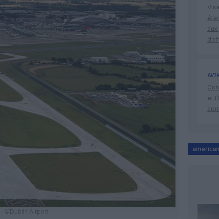
Visa
éte
aux 
d’af
ND
Cont
et l
cor
american 
©Dublin Airport