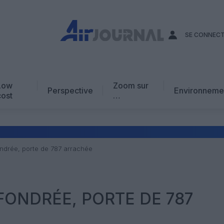
SE CONNEC
Low
Zoom sur
Perspective
Environneme
cost
…
Edito
En chiffres
Avis d’expert
ondrée, porte de 787 arrachée
AJ Académie
Vidéo
FONDRÉE, PORTE DE 787