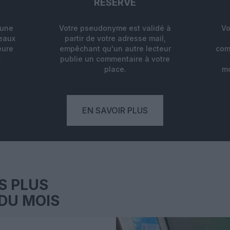
RÉSERVÉ
'une
Votre pseudonyme est validé à
Vo
deaux
partir de votre adresse mail,
eure
empêchant qu'un autre lecteur
com
.
publie un commentaire à votre
place.
mo
EN SAVOIR PLUS
S PLUS
DU MOIS