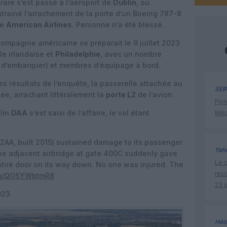
rare s’est passé à l’aéroport de
Dublin
, où
ntrainé l’arrachement de la porte d’un Boeing 787-8
ne
American Airlines
. Personne n’a été blessé.
ompagnie américaine se préparait le 9 juillet 2023
le irlandaise et
Philadelphie
, avec un nombre
 d’embarquer) et membres d’équipage à bord.
es résultats de l’enquête, la passerelle attachée au
SER
sée, arrachant littéralement la
porte L2
de l’avion.
Flyn
blin
DAA
s’est saisi de l’affaire, le vol étant
Méd
2AA, built 2015) sustained damage to its passenger
Yah
 the adjacent airbridge at gate 400C suddenly gave
Le c
ntire door on its way down. No one was injured. The
rec
com/QOSYWbtmR8
23 j
023
Hél