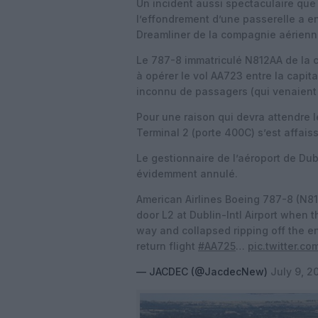
Un incident aussi spectaculaire que 
l’effondrement d’une passerelle a e
Dreamliner de la compagnie aérien
Le 787-8 immatriculé N812AA de la c
à opérer le vol AA723 entre la capita
inconnu de passagers (qui venaient
Pour une raison qui devra attendre l
Terminal 2 (porte 400C) s’est affais
Le gestionnaire de l’aéroport de Du
évidemment annulé.
American Airlines Boeing 787-8 (N81
door L2 at Dublin-Intl Airport when
way and collapsed ripping off the e
return flight
#AA725
…
pic.twitter.
— JACDEC (@JacdecNew)
July 9, 2