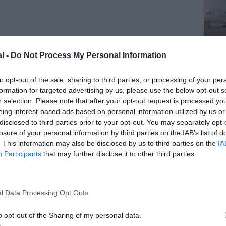
l -
Do Not Process My Personal Information
z apprécié l’article ?
to opt-out of the sale, sharing to third parties, or processing of your per
-nous, faites un don !
formation for targeted advertising by us, please use the below opt-out s
r selection. Please note that after your opt-out request is processed y
eing interest-based ads based on personal information utilized by us or
OUS SOUTENIR
disclosed to third parties prior to your opt-out. You may separately opt-
losure of your personal information by third parties on the IAB’s list of
. This information may also be disclosed by us to third parties on the
IA
Participants
that may further disclose it to other third parties.
l Data Processing Opt Outs
Facebook
Twitter
Pinterest
LinkedIn
Email
Print
o opt-out of the Sharing of my personal data.