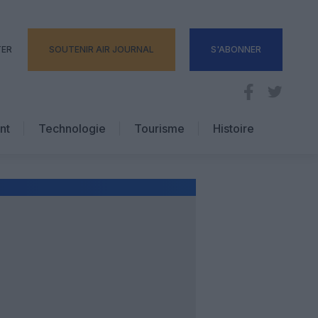
TER
SOUTENIR AIR JOURNAL
S'ABONNER
nt
Technologie
Tourisme
Histoire
Pratique
Hôtellerie
Voyages d’affaires