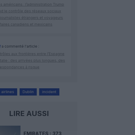
s américains : l’administration Trump
nd le contrôle des réseaux sociaux
journalistes étrangers et voyageurs
faires canadiens et mexicains
R
a commenté l'article :
rôles aux frontières entre l’Espagne
’Italie : des arrivées plus longues, des
respondances à risque
airlines
Dublin
incident
LIRE AUSSI
EMIRATES : 373