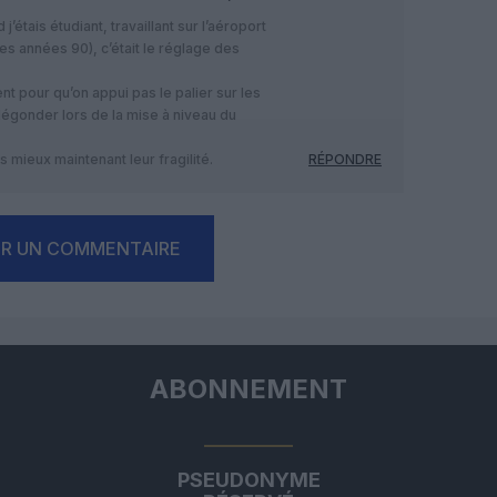
’étais étudiant, travaillant sur l’aéroport
s années 90), c’était le réglage des
t pour qu’on appui pas le palier sur les
dégonder lors de la mise à niveau du
ds mieux maintenant leur fragilité.
RÉPONDRE
ER UN COMMENTAIRE
ABONNEMENT
PSEUDONYME