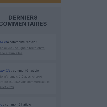
DERNIERS
COMMENTAIRES
GE13
a commenté l'article :
as ouvre une ligne directe entre
ine et Bruxelles
man971
a commenté l'article :
iel n’a jamais été aussi chargé :
ord de 153 359 vols commerciaux le
uillet 2026
as
a commenté l'article :