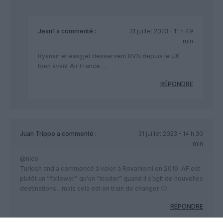
Jean1
a commenté :
31 juillet 2023 - 11 h 49
min
Ryanair et easyjet desservent RVN depuis le UK
bien avant Air France….
RÉPONDRE
Juan Trippe
a commenté :
31 juillet 2023 - 14 h 30
min
@nico
Turkish and a commencé à voler à Rovaniemi en 2019. AF est
plutôt un “follower” qu’un “leader” quand il s’agit de nouvelles
destinations…mais celà est en train de changer 🙂
RÉPONDRE