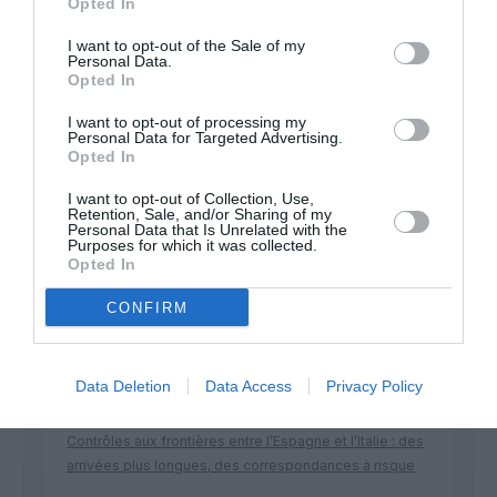
Opted In
Appel aux lecteurs !
Soutenez Air Journal participez
à son
I want to opt-out of the Sale of my
Personal Data.
développement !
Opted In
I want to opt-out of processing my
Personal Data for Targeted Advertising.
NOUS SOUTENIR
Opted In
I want to opt-out of Collection, Use,
Retention, Sale, and/or Sharing of my
Personal Data that Is Unrelated with the
Purposes for which it was collected.
Opted In
CONFIRM
DERNIERS COMMENTAIRES
Data Deletion
Data Access
Privacy Policy
atplhkt
a commenté l'article :
Contrôles aux frontières entre l’Espagne et l’Italie : des
arrivées plus longues, des correspondances à risque