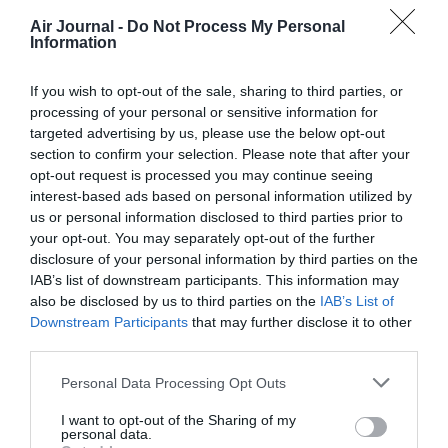
Air Journal -
Do Not Process My Personal
Information
Anna Stazzi
a commenté :
31 juillet 2023 - 15 h 57 min
Pauvre Laponie.
If you wish to opt-out of the sale, sharing to third parties, or
Encore un territoire dévasté par le tsunami touristique.
processing of your personal or sensitive information for
J’espère qu’ils auront bien froid, les hivers sont frisquets là-
targeted advertising by us, please use the below opt-out
haut.
section to confirm your selection. Please note that after your
Et tous ces gus vont sans doute se faire tirer le portrait avec
opt-out request is processed you may continue seeing
le Père Noël, ou mieux faire la vidéo en live et prévenir les
interest-based ads based on personal information utilized by
copains.. Même le Pape ne l’a pas faite celle-là..
us or personal information disclosed to third parties prior to
RÉPONDRE
your opt-out. You may separately opt-out of the further
disclosure of your personal information by third parties on the
IAB’s list of downstream participants. This information may
also be disclosed by us to third parties on the
IAB’s List of
LAISSER UN COMMENTAIRE
Downstream Participants
that may further disclose it to other
third parties.
Personal Data Processing Opt Outs
FAIRE UN DON
I want to opt-out of the Sharing of my
personal data.