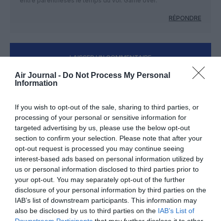
entre parenthèses le temps du vol. Game over.
RÉPONDRE
LAISSER UN COMMENTAIRE
Air Journal -
Do Not Process My Personal
Information
FAIRE UN DON
If you wish to opt-out of the sale, sharing to third parties, or
processing of your personal or sensitive information for
Appel aux lecteurs !
targeted advertising by us, please use the below opt-out
section to confirm your selection. Please note that after your
Soutenez Air Journal participez
à son
opt-out request is processed you may continue seeing
développement !
interest-based ads based on personal information utilized by
us or personal information disclosed to third parties prior to
your opt-out. You may separately opt-out of the further
NOUS SOUTENIR
disclosure of your personal information by third parties on the
IAB’s list of downstream participants. This information may
also be disclosed by us to third parties on the
IAB’s List of