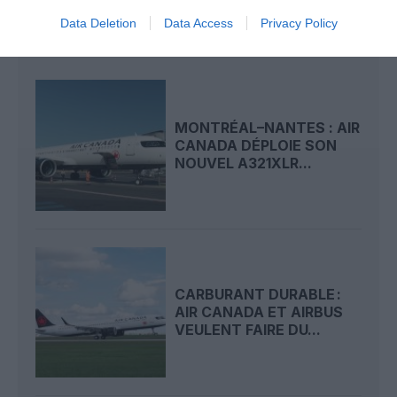
Data Deletion
Data Access
Privacy Policy
LIRE AUSSI
MONTRÉAL–NANTES : AIR
CANADA DÉPLOIE SON
NOUVEL A321XLR...
CARBURANT DURABLE :
AIR CANADA ET AIRBUS
VEULENT FAIRE DU...