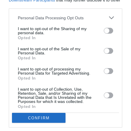
Downstream Participants
that may further disclose it to other
third parties.
Personal Data Processing Opt Outs
I want to opt-out of the Sharing of my
DERNIERS COMMENTAIRES
personal data.
Opted In
I want to opt-out of the Sale of my
Manfou
a commenté l'article :
Personal Data.
Opted In
Pyramides, croisières et mer Rouge : l’Égypte mise sur
une saison record malgré le contexte géopolitique
I want to opt-out of processing my
Personal Data for Targeted Advertising.
Opted In
TFFRYYZ
a commenté l'article :
I want to opt-out of Collection, Use,
Retention, Sale, and/or Sharing of my
Pointe‑à‑Pitre – Panama City : Air France ouvre un pont
Personal Data that Is Unrelated with the
aérien vers l’Amérique latine
Purposes for which it was collected.
Opted In
CONFIRM
air canada
connectivité
intelsat
internet