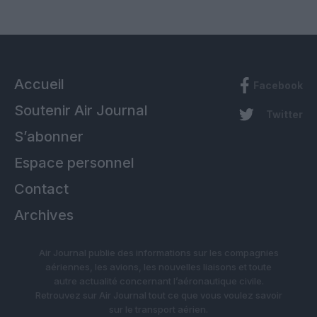
Accueil
Facebook
Soutenir Air Journal
Twitter
S’abonner
Espace personnel
Contact
Archives
Air Journal publie des informations sur les compagnies
aériennes, les avions, les nouvelles liaisons et toute
autre actualité concernant l’aéronautique civile.
Retrouvez sur Air Journal tout ce que vous voulez savoir
sur le transport aérien.