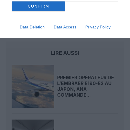
Nice–Corse : ces vols électriques qui se profilent à
CONFIRM
l’horizon 2030
Data Deletion
Data Access
Privacy Policy
E195-E2
embraer
Embraer E2
porter airlines
LIRE AUSSI
PREMIER OPÉRATEUR DE
L’EMBRAER E190-E2 AU
JAPON, ANA
COMMANDE...