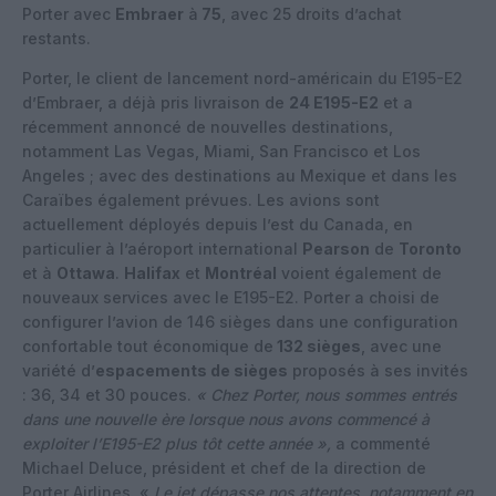
Porter avec
Embraer
à
75
, avec 25 droits d’achat
restants.
Porter, le client de lancement nord-américain du E195-E2
d’Embraer, a déjà pris livraison de
24 E195-E2
et a
récemment annoncé de nouvelles destinations,
notamment Las Vegas, Miami, San Francisco et Los
Angeles ; avec des destinations au Mexique et dans les
Caraïbes également prévues. Les avions sont
actuellement déployés depuis l’est du Canada, en
particulier à l’aéroport international
Pearson
de
Toronto
et à
Ottawa
.
Halifax
et
Montréal
voient également de
nouveaux services avec le E195-E2. Porter a choisi de
configurer l’avion de 146 sièges dans une configuration
confortable tout économique de
132 sièges
, avec une
variété d’
espacements de sièges
proposés à ses invités
: 36, 34 et 30 pouces.
« Chez Porter, nous sommes entrés
dans une nouvelle ère lorsque nous avons commencé à
exploiter l’E195-E2 plus tôt cette année »,
a commenté
Michael Deluce, président et chef de la direction de
Porter Airlines. «
Le jet dépasse nos attentes, notamment en