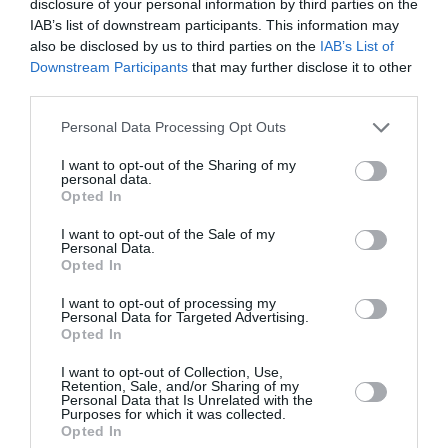
disclosure of your personal information by third parties on the
IAB’s list of downstream participants. This information may
also be disclosed by us to third parties on the
IAB’s List of
Downstream Participants
that may further disclose it to other
NOUS SOUTENIR
third parties.
Personal Data Processing Opt Outs
I want to opt-out of the Sharing of my
personal data.
Opted In
DERNIERS COMMENTAIRES
I want to opt-out of the Sale of my
Personal Data.
Opted In
I want to opt-out of processing my
Mathématiques
a commenté l'article :
Personal Data for Targeted Advertising.
Opted In
19 h 23 sans escale : le Boeing 777F de National
Airlines relie l’Écosse à l’Australie
I want to opt-out of Collection, Use,
Retention, Sale, and/or Sharing of my
Personal Data that Is Unrelated with the
Purposes for which it was collected.
Badissi novembri
a commenté l'article :
Opted In