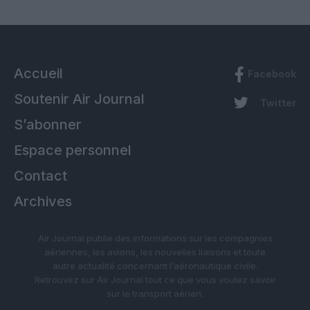
Accueil
Facebook
Soutenir Air Journal
Twitter
S’abonner
Espace personnel
Contact
Archives
Air Journal publie des informations sur les compagnies
aériennes, les avions, les nouvelles liaisons et toute
autre actualité concernant l’aéronautique civile.
Retrouvez sur Air Journal tout ce que vous voulez savoir
sur le transport aérien.