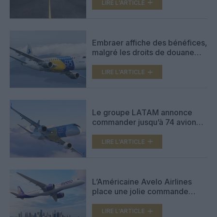
anti‑dépassement de piste
LIRE L'ARTICLE
ROAAS
Embraer affiche des bénéfices,
malgré les droits de douane
imposés par l’administration
Trump
LIRE L'ARTICLE
Le groupe LATAM annonce
commander jusqu’à 74 avions
Embraer E195-E2
LIRE L'ARTICLE
L’Américaine Avelo Airlines
place une jolie commande
allant jusqu’à 100 Embraer
E195-E2
LIRE L'ARTICLE