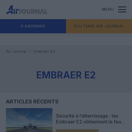
MENU
S'ABONNER
SOUTENIR AIR JOURNAL
Air Journal
Embraer E2
EMBRAER E2
ARTICLES RÉCENTS
Sécurité à l’atterrissage : les
Embraer E2 obtiennent le feu
vert d’EASA pour le système