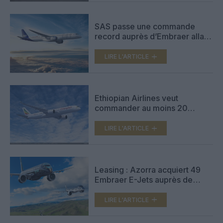
SAS passe une commande
record auprès d’Embraer allant
jusqu’à 55 E195-E2
LIRE L'ARTICLE
Ethiopian Airlines veut
commander au moins 20
avions régionaux d’Airbus,
Boeing ou Embraer
LIRE L'ARTICLE
Leasing : Azorra acquiert 49
Embraer E-Jets auprès de
Dubai Aerospace
LIRE L'ARTICLE