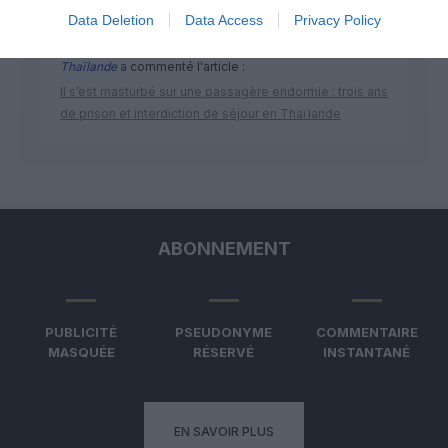
Data Deletion
Data Access
Privacy Policy
Thaïlande
a commenté l'article :
Il s’est masturbé sur une passagère endormie : trois ans
de prison et interdiction de séjour en Thaïlande
ABONNEMENT
PUBLICITÉ
PSEUDONYME
COMMENTAIRE
MASQUÉE
RÉSERVÉ
INSTANTANÉ
EN SAVOIR PLUS