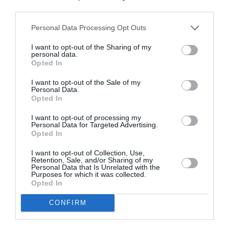
third parties.
Appel aux lecteurs !
Soutenez Air Journal participez
à son
Personal Data Processing Opt Outs
développement !
I want to opt-out of the Sharing of my
personal data.
Opted In
NOUS SOUTENIR
I want to opt-out of the Sale of my
Personal Data.
Opted In
I want to opt-out of processing my
Personal Data for Targeted Advertising.
Opted In
I want to opt-out of Collection, Use,
Retention, Sale, and/or Sharing of my
DERNIERS COMMENTAIRES
Personal Data that Is Unrelated with the
Purposes for which it was collected.
Opted In
Tilo
a commenté l'article :
CONFIRM
Airbus A320neo et A350 : un défaut latent de bouton
incendie peut provoquer l’arrêt d’un moteur