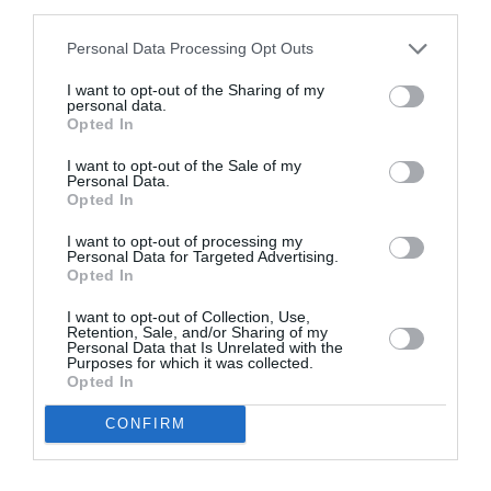
third parties.
Appel aux lecteurs !
Soutenez Air Journal participez
à son
Personal Data Processing Opt Outs
développement !
I want to opt-out of the Sharing of my
personal data.
Opted In
NOUS SOUTENIR
I want to opt-out of the Sale of my
Personal Data.
Opted In
I want to opt-out of processing my
Personal Data for Targeted Advertising.
Opted In
I want to opt-out of Collection, Use,
DERNIERS COMMENTAIRES
Retention, Sale, and/or Sharing of my
Personal Data that Is Unrelated with the
Purposes for which it was collected.
Opted In
Nico
a commenté l'article :
CONFIRM
A380 de Lufthansa : les « vrais » sièges hublot en
classe Affaires deviennent payants