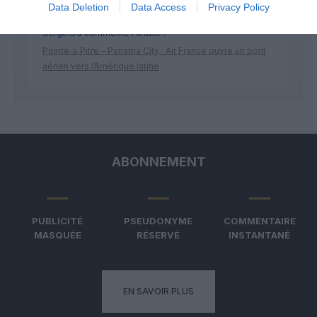
Data Deletion
Data Access
Privacy Policy
Serge13
a commenté l'article :
Pointe‑à‑Pitre – Panama City : Air France ouvre un pont
aérien vers l’Amérique latine
ABONNEMENT
PUBLICITÉ
PSEUDONYME
COMMENTAIRE
MASQUÉE
RÉSERVÉ
INSTANTANÉ
EN SAVOIR PLUS