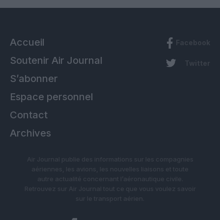
Accueil
Facebook
Soutenir Air Journal
Twitter
S’abonner
Espace personnel
Contact
Archives
Air Journal publie des informations sur les compagnies
aériennes, les avions, les nouvelles liaisons et toute
autre actualité concernant l’aéronautique civile.
Retrouvez sur Air Journal tout ce que vous voulez savoir
sur le transport aérien.