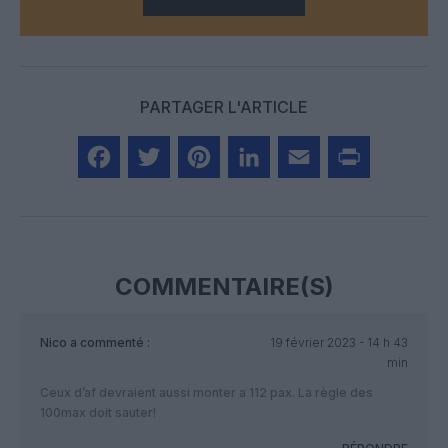
PARTAGER L'ARTICLE
Facebook
Twitter
Pinterest
LinkedIn
Email
Print
COMMENTAIRE(S)
Nico
a commenté :
19 février 2023 - 14 h 43
min
Ceux d’af devraient aussi monter a 112 pax. La règle des
100max doit sauter!