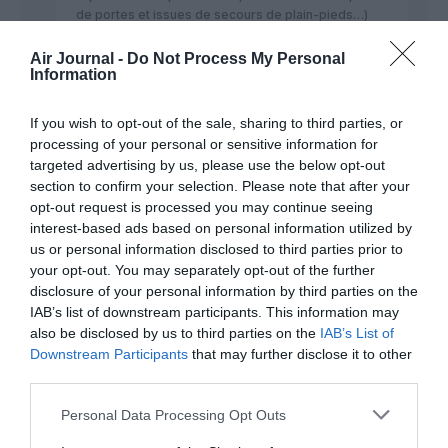
de portes et issues de secours de plain-pieds…)
Donc les E2 d’Air France peuvent très bien avoir 112
pax…avec 3 PNC minimum dans l’équipage
Air Journal -
Do Not Process My Personal
Information
commercial.
RÉPONDRE
If you wish to opt-out of the sale, sharing to third parties, or
processing of your personal or sensitive information for
targeted advertising by us, please use the below opt-out
Francisco
a commenté :
20 février 2023 -
section to confirm your selection. Please note that after your
18 h 46 min
opt-out request is processed you may continue seeing
interest-based ads based on personal information utilized by
Il ne fait pas référence à la règle OACI
us or personal information disclosed to third parties prior to
mais la scope close dont tout avion de
your opt-out. You may separately opt-out of the further
filiale d’AF est limité à 100 places max, ce
disclosure of your personal information by third parties on the
qui était le cas pour feu Britair, Régional et
IAB’s list of downstream participants. This information may
Airlinair avant leur fusion en Hop, et Hop a
also be disclosed by us to third parties on the
IAB’s List of
donc hérité de cette scope close. Les
prochains Ejet2 seront configurés en plus
Downstream Participants
that may further disclose it to other
de 100 sièges pas ou limités à 100. Wait
third parties.
and see
Personal Data Processing Opt Outs
RÉPONDRE