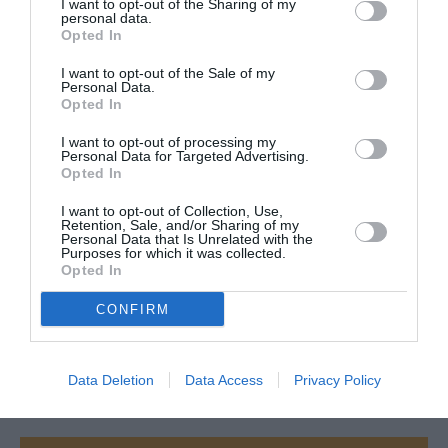
I want to opt-out of the Sharing of my
personal data.
Opted In
Vincent
a commenté :
20 février 2023 - 18 h
I want to opt-out of the Sale of my
Personal Data.
52 min
Opted In
Cet article ne parle pas d’AF mais de Scoot.
Par ailleurs une compagnie ne se gère pas avec des
I want to opt-out of processing my
Personal Data for Targeted Advertising.
yaka fokons comme vous le préconisez sur tous les
Opted In
articles en lien avec AF. Le canadien a calmé la
grogne au sein du groupe, ce qui lui vaut toutes les
I want to opt-out of Collection, Use,
louanges des français et de l’Elysee, ce n’est pas
Retention, Sale, and/or Sharing of my
Personal Data that Is Unrelated with the
pour ravivez le feu sur des cendres encore tièdes.
Purposes for which it was collected.
Opted In
RÉPONDRE
CONFIRM
LAISSER UN COMMENTAIRE
Data Deletion
Data Access
Privacy Policy