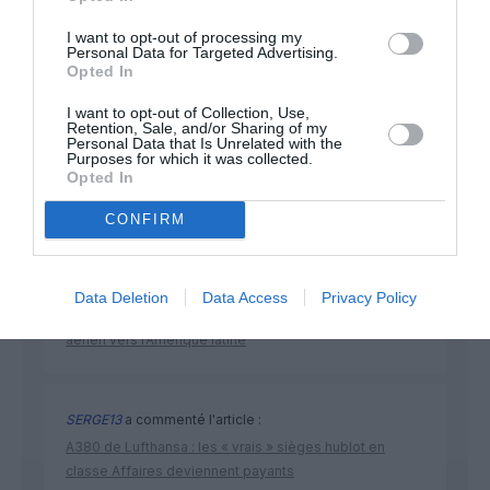
NOUS SOUTENIR
I want to opt-out of processing my
Personal Data for Targeted Advertising.
Opted In
I want to opt-out of Collection, Use,
Retention, Sale, and/or Sharing of my
Personal Data that Is Unrelated with the
Purposes for which it was collected.
Opted In
DERNIERS COMMENTAIRES
CONFIRM
SERGE13
a commenté l'article :
Data Deletion
Data Access
Privacy Policy
Pointe‑à‑Pitre – Panama City : Air France ouvre un pont
aérien vers l’Amérique latine
SERGE13
a commenté l'article :
A380 de Lufthansa : les « vrais » sièges hublot en
classe Affaires deviennent payants