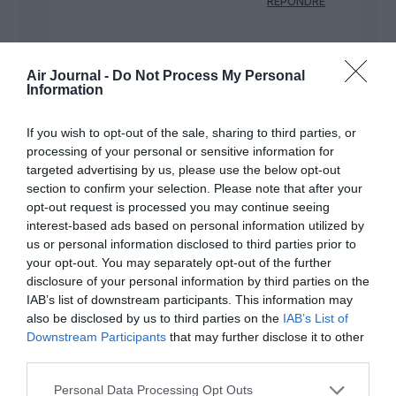
RÉPONDRE
Air Journal -
Do Not Process My Personal
Information
Pierre
a commenté :
4 décembre 2023 - 14 h
51 min
If you wish to opt-out of the sale, sharing to third parties, or
processing of your personal or sensitive information for
…coté flotte….Hawain devait je crois recevoir tres
targeted advertising by us, please use the below opt-out
prochainement des 787…..
section to confirm your selection. Please note that after your
RÉPONDRE
opt-out request is processed you may continue seeing
interest-based ads based on personal information utilized by
us or personal information disclosed to third parties prior to
your opt-out. You may separately opt-out of the further
FRANCK
a commenté :
4 décembre 2023 - 16 h
disclosure of your personal information by third parties on the
45 min
IAB’s list of downstream participants. This information may
Et quid des 717 utilisés sur les vols inter-îles ? Ils ne sont plus
also be disclosed by us to third parties on the
IAB’s List of
tout jeunes…
Downstream Participants
that may further disclose it to other
third parties.
RÉPONDRE
Personal Data Processing Opt Outs