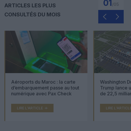
01
/
05
ARTICLES LES PLUS
CONSULTÉS DU MOIS
Aéroports du Maroc : la carte
Washington Du
d’embarquement passe au tout
Trump lance u
numérique avec Pax Check
de 22,5 millia
LIRE L'ARTICLE
LIRE L'ARTICL