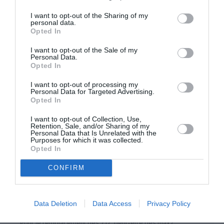
I want to opt-out of the Sharing of my
jamma
a commenté :
4 décembre 2023 - 18
personal data.
h 45 min
Opted In
Sûrement remplacer par de 737 max 7 si Alaska se
I want to opt-out of the Sale of my
décide à le commander ou des Embraer 175
Personal Data.
détenus par Horizon Air.
Opted In
RÉPONDRE
I want to opt-out of processing my
Personal Data for Targeted Advertising.
Opted In
I want to opt-out of Collection, Use,
Retention, Sale, and/or Sharing of my
Greg6
a commenté :
5 décembre 2023 - 10 h
Personal Data that Is Unrelated with the
Purposes for which it was collected.
03 min
Opted In
Question cohérence de flotte, les a321neo risquent fort de
disparaître de l’inventaire d’hawaïan, remplacés par des
CONFIRM
max10. ( et au pire des max9 si la portée du 10 est insuffisante
dans certains cas )
Alaska c’est du tout Boeing, même conséquence que pour les
Data Deletion
Data Access
Privacy Policy
321neo de Virgin…
Pour le remplacement des 717, peut-être des max7