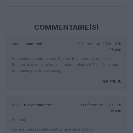
Facebook
Twitter
Pinterest
LinkedIn
Email
Print
COMMENTAIRE(S)
Lolo
a commenté :
22 décembre 2023 - 19 h
08 min
Pensant des années avec Ryanair le placement était libre…
Bon après c vrai que les vols étaient plein à 99%… Donc pas
de soucis pour le balancing…
RÉPONDRE
SERGE13
a commenté :
23 décembre 2023 - 7 h
05 min
Bonjour,
Ce que vous racontez est complètement faux.