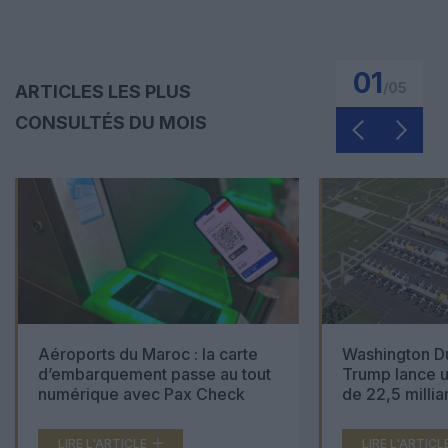
01
/
05
ARTICLES LES PLUS
CONSULTÉS DU MOIS
Aéroports du Maroc : la carte
Washington Du
d’embarquement passe au tout
Trump lance u
numérique avec Pax Check
de 22,5 millia
LIRE L'ARTICLE
LIRE L'ARTICL