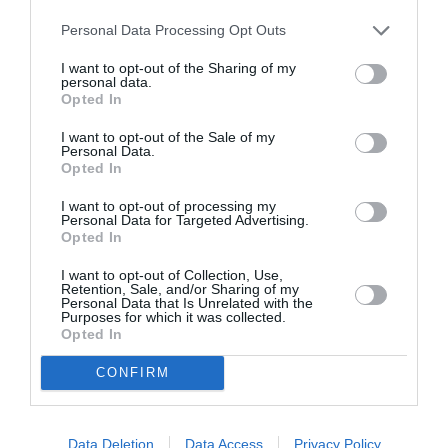
déjà du faire déplacer des
Personal Data Processing Opt Outs
passagers car la façon dont les
gens s’étaient déplacés et
I want to opt-out of the Sharing of my
installés à bord nous faisait sortir
personal data.
de l’enveloppe de centrage de
Opted In
l’appareil.
I want to opt-out of the Sale of my
Personal Data.
RÉPONDRE
Opted In
I want to opt-out of processing my
Personal Data for Targeted Advertising.
Opted In
FL360
a commenté :
24 décembre 2023 -
I want to opt-out of Collection, Use,
17 h 19 min
Retention, Sale, and/or Sharing of my
Personal Data that Is Unrelated with the
Le centrage est bel est bien la bonne raison.
Purposes for which it was collected.
Opted In
Evidemment, tout est ensuite relatif : ce n’est pas le
déplacement de quelques passagers qui changera
CONFIRM
grand chose (sauf sur les petits appareils).
RÉPONDRE
Data Deletion
Data Access
Privacy Policy