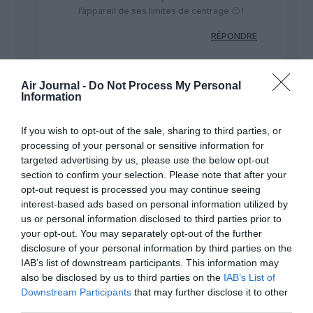
l’appareil de ses limites de centrage 🙂 !
RÉPONDRE
Air Journal -
Do Not Process My Personal
Greg765
a
24 décembre
Information
commenté :
2023 - 10 h 02
min
If you wish to opt-out of the sale, sharing to third parties, or
Quand il dit que « ce que vous
processing of your personal or sensitive information for
racontez est complètement
targeted advertising by us, please use the below opt-out
faux » j’en déduis qu’il discrédite
section to confirm your selection. Please note that after your
les questions de centrage. Qui
opt-out request is processed you may continue seeing
est quand même LA seule raison
interest-based ads based on personal information utilized by
technique valable.
us or personal information disclosed to third parties prior to
Je suis d’accord qu’un ou deux
your opt-out. You may separately opt-out of the further
passagers qui ne sont pas dans
disclosure of your personal information by third parties on the
leur siège au décollage auront un
IAB’s list of downstream participants. This information may
impact minime. Mais si c’est un
also be disclosed by us to third parties on the
IAB’s List of
nombre plus important ça peut
Downstream Participants
that may further disclose it to other
jouer. Surtout dans les parties
third parties.
avant et arrière de la cabine. J’ai