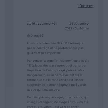
RÉPONDRE
atplhkt
a commenté :
24 décembre
2023 - 0 h 14 min
@ Greg365
En son commentaire SERGE13 n’évoque
pas le centrage et ne prétend donc pas
qu’il n’est pas important.
Par contre lorsque l’article mentionne (sic) :
” Déplacer des passagers peut perturber
l’équilibre de l’avion, ce qui pourrait être
dangereux ” laisse perplexe tant sur la
forme que sur le fond car il peut laisser
supposer au lecteur néophyte qu’il y a un
risque qui n’existe pas.
Ce n’est pas un passager, ou plusieurs, qui
change (changent) de siège en vol – ou qui
vont aux toilettes – qui va faire sortir