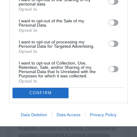
personal data.
Appel aux lecteurs !
Opted In
Soutenez Air Journal participez
à son
I want to opt-out of the Sale of my
développement !
Personal Data.
Opted In
I want to opt-out of processing my
Personal Data for Targeted Advertising.
NOUS SOUTENIR
Opted In
I want to opt-out of Collection, Use,
Retention, Sale, and/or Sharing of my
Personal Data that Is Unrelated with the
Purposes for which it was collected.
Opted In
CONFIRM
DERNIERS COMMENTAIRES
Data Deletion
Data Access
Privacy Policy
Manfou
a commenté l'article :
Pyramides, croisières et mer Rouge : l’Égypte mise sur
une saison record malgré le contexte géopolitique