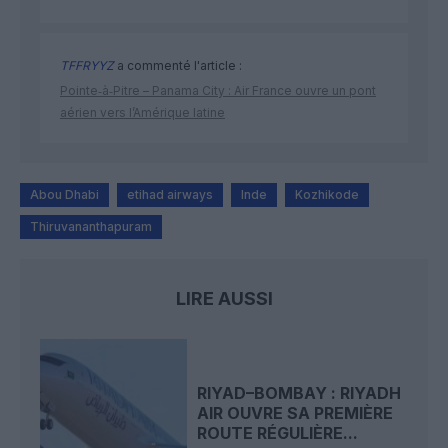
TFFRYYZ
a commenté l'article :
Pointe‑à‑Pitre – Panama City : Air France ouvre un pont
aérien vers l’Amérique latine
Abou Dhabi
etihad airways
Inde
Kozhikode
Thiruvananthapuram
LIRE AUSSI
RIYAD–BOMBAY : RIYADH
AIR OUVRE SA PREMIÈRE
ROUTE RÉGULIÈRE...