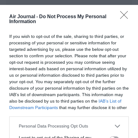
Air Journal -
Do Not Process My Personal
And just like that...
a commenté :
9 janvier 2024 - 2 h 03 min
Information
CCJ et TRV ne sont pas des destinations nouvelles car EY les
If you wish to opt-out of the sale, sharing to third parties, or
desservait déjà par le passé avant le Covid et la
restructuration de leur réseau après les pertes colossales
processing of your personal or sensitive information for
dues aux investissements désastreux chez Alitalia, Air Berlin
targeted advertising by us, please use the below opt-out
et Jet Airways.
section to confirm your selection. Please note that after your
Rappelons-nous que le sous-continent indien était à la base
opt-out request is processed you may continue seeing
la raison d’être des ME3.
interest-based ads based on personal information utilized by
us or personal information disclosed to third parties prior to
RÉPONDRE
your opt-out. You may separately opt-out of the further
disclosure of your personal information by third parties on the
IAB’s list of downstream participants. This information may
also be disclosed by us to third parties on the
IAB’s List of
LAISSER UN COMMENTAIRE
Downstream Participants
that may further disclose it to other
third parties.
Personal Data Processing Opt Outs
FAIRE UN DON
I want to opt-out of the Sharing of my