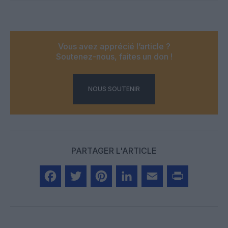
Vous avez apprécié l’article ?
Soutenez-nous, faites un don !
NOUS SOUTENIR
PARTAGER L'ARTICLE
Facebook
Twitter
Pinterest
LinkedIn
Email
Print