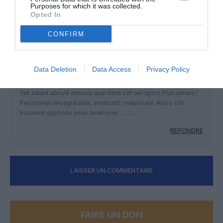
Purposes for which it was collected.
Opted In
CONFIRM
phmilly
a commenté :
5 mars 2024 - 9 h 57 min
Pour moi plus jamais Schipol, 2correspondances CDG pour
Data Deletion
Data Access
Privacy Policy
l’Equateur et CDG Mexico loupés pour cause de
désorganisation je pense entretenue ! Je ne me suis jamais
fait autant aboyé dessus que dans cet aéroport Plus jamais !
Personnel désagréable, vindicatif, méprisant. Alors s’ils
trouvent qqchose pour améliorer………..
RÉPONDRE
LAISSER UN COMMENTAIRE
FAIRE UN DON