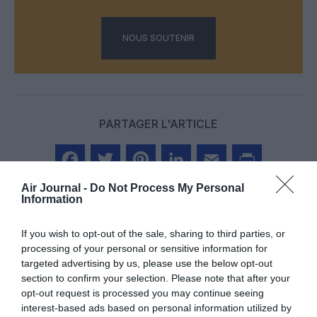
NOUS SOUTENIR
PARTAGER L'ARTICLE
Facebook
Twitter
Pinterest
LinkedIn
Email
Print
Air Journal -
Do Not Process My Personal
Information
If you wish to opt-out of the sale, sharing to third parties, or
COMMENTAIRE(S)
processing of your personal or sensitive information for
targeted advertising by us, please use the below opt-out
section to confirm your selection. Please note that after your
Jo
a commenté :
1 mars 2024 - 14 h 54 min
opt-out request is processed you may continue seeing
interest-based ads based on personal information utilized by
Aéroports très fréquentés oui, mais alors poste frontière