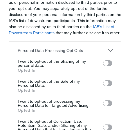
us or personal information disclosed to third parties prior to
automatisé quasiment jamais ouvert.
your opt-out. You may separately opt-out of the further
RÉPONDRE
disclosure of your personal information by third parties on the
IAB’s list of downstream participants. This information may
also be disclosed by us to third parties on the
IAB’s List of
Downstream Participants
that may further disclose it to other
pubntrash
a commenté :
1 mars 2024 - 21 h 21 min
third parties.
Hum, la DTC vraiment ?
Personal Data Processing Opt Outs
LOL
I want to opt-out of the Sharing of my
personal data.
RÉPONDRE
Opted In
I want to opt-out of the Sale of my
Personal Data.
gast1976
a commenté :
4 mars 2024 - 20 h 04
Opted In
min
Moi aussi j’y ai pensé direct🤣, as t’on l’esprit mal
I want to opt-out of processing my
Personal Data for Targeted Advertising.
tourné ? 😂
Opted In
En tout cas bonne initiative la possibilité d accélérer
ces contrôles
I want to opt-out of Collection, Use,
Retention, Sale, and/or Sharing of my
RÉPONDRE
Personal Data that Is Unrelated with the