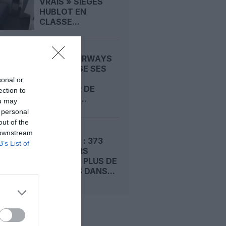
VRAIS » SIÈGES
HUBLOT EN
CLASSE...
BRITISH AIRWAYS
MODERNISE SES
A380 : UN
sonal or
CHANTIER DE
ection to
RÉTROFIT...
ou may
 personal
out of the
 downstream
EMIRATES : 373
B’s List of
PASSAGERS
CONFINÉS PLUS DE
10 HEURES DANS...