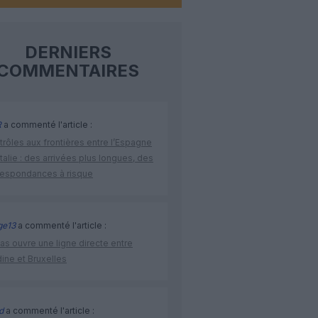
DERNIERS
COMMENTAIRES
R
a commenté l'article :
rôles aux frontières entre l’Espagne
’Italie : des arrivées plus longues, des
respondances à risque
ge13
a commenté l'article :
as ouvre une ligne directe entre
ine et Bruxelles
d
a commenté l'article :