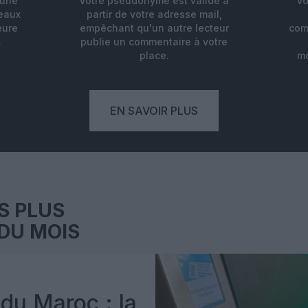
'une
Votre pseudonyme est validé à
Vo
deaux
partir de votre adresse mail,
eure
empêchant qu'un autre lecteur
com
.
publie un commentaire à votre
place.
mo
EN SAVOIR PLUS
S PLUS
DU MOIS
du Maroc : la