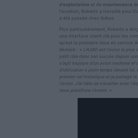
d’exploitation
et de
maintenance
d
l’aviation, Roberts a travaillé pour
a été passée chez Airbus.
Plus particulièrement, Roberts a diri
une interface client clé pour les co
qu’est la première mise en service 
déclaré :
« L’A380 est l’avion le plus di
petit rôle dans son succès depuis son
s’agit toujours d’un avion moderne et
d’utilisation à plein temps devant lui.
premier vol historique et je partage la
l’avion. J’ai hâte de travailler avec 
nous planifions l’avenir. »