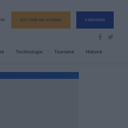
TER
SOUTENIR AIR JOURNAL
S'ABONNER
nt
Technologie
Tourisme
Histoire
Pratique
Hôtellerie
Voyages d’affaires