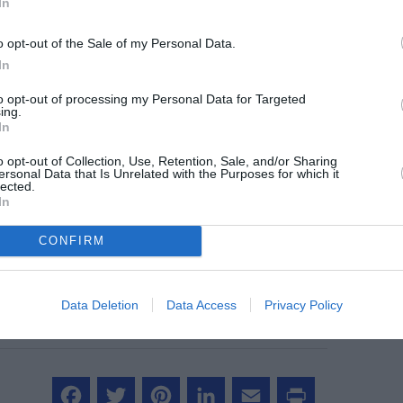
In
o opt-out of the Sale of my Personal Data.
In
©Global Airlines
to opt-out of processing my Personal Data for Targeted
ing.
In
o opt-out of Collection, Use, Retention, Sale, and/or Sharing
ersonal Data that Is Unrelated with the Purposes for which it
z apprécié l’article ?
lected.
-nous, faites un don !
In
CONFIRM
OUS SOUTENIR
Data Deletion
Data Access
Privacy Policy