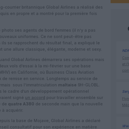
-courrier britannique Global Airlines a réalisé des
quis en propre et a montré pour la première fois
 photo ses agents de bord femmes (il n’y a pas
ouveaux uniformes. Ce ne sont peut-être pas
 ils se rapprochent du résultat final, a expliqué le
t une allure classique, élégante, moderne et sexy.
ND
Cont
uand Global Airlines démarrera ses opérations mais
et l
eux vols d’essai à la mi-février sur une base
cor
MHV) en Californie, où Business Class Aviation
x de remise en service. Longtemps au service de
ormais sous l’immatriculation
maltaise
9H-GLOBL.
ns le cadre d’un développement opérationnel
Ser
aient signé
un accord
pour travailler ensemble sur
Flyn
e de
quatre A380
de seconde main que la nouvelle
Méd
 à acquérir.
puis la base de Mojave, Global Airlines a déclaré
Ww
seil consultatif pour son expérience en matière