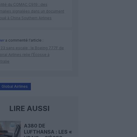
bilité du COMAC C919 : des
malies signalées dans un document
ibué à China Southern Airlines
per
a commenté l'article :
 23 sans escale : le Boeing 777F de
onal Airlines relie l’Écosse à
stralie
Global Airlines
LIRE AUSSI
A380 DE
LUFTHANSA : LES «