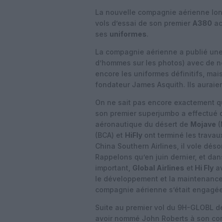
La nouvelle compagnie aérienne long
vols d’essai de son premier
A380
ac
ses
uniformes
.
La compagnie aérienne a publié une
d’hommes sur les photos) avec de n
encore les uniformes définitifs, mais
fondateur James Asquith. Ils auraien
On ne sait pas encore exactement q
son premier superjumbo a effectué d
aéronautique du désert de
Mojave
(
(BCA) et
HiFly
ont terminé les travau
China Southern Airlines, il vole dés
Rappelons qu’en juin dernier, et da
important,
Global Airlines
et
Hi Fly
av
le développement et la maintenanc
compagnie aérienne s’était engagée
Suite au premier vol du 9H-GLOBL de
avoir nommé John Roberts à son con