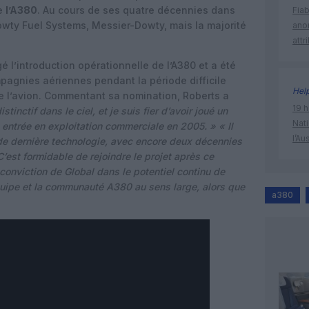
e
l’A380
. Au cours de ses quatre décennies dans
Fia
 Dowty Fuel Systems, Messier-Dowty, mais la majorité
ano
attr
gé l’introduction opérationnelle de l’A380 et a été
mpagnies aériennes pendant la période difficile
Hel
de l’avion. Commentant sa nomination, Roberts a
19 h
stinctif dans le ciel, et je suis fier d’avoir joué un
Nati
 entrée en exploitation commerciale en 2005. » « Il
l’Au
 de dernière technologie, avec encore deux décennies
 C’est formidable de rejoindre le projet après ce
 conviction de Global dans le potentiel continu de
l’équipe et la communauté A380 au sens large, alors que
a380