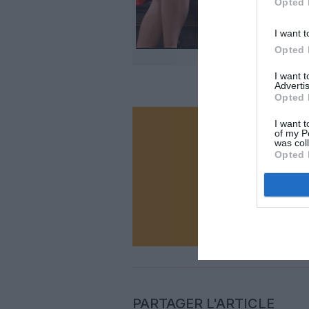
Opted 
I want t
Opted 
I want 
Advertis
Opted 
I want t
of my P
Vous ave
was col
Soutenez
Opted 
N
PARTAGER L'ARTICLE