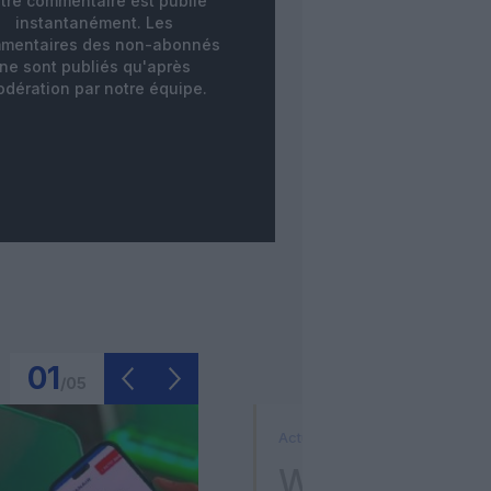
tre commentaire est publié
instantanément. Les
mentaires des non-abonnés
ne sont publiés qu'après
dération par notre équipe.
01
/
05
Actualité
Washington D