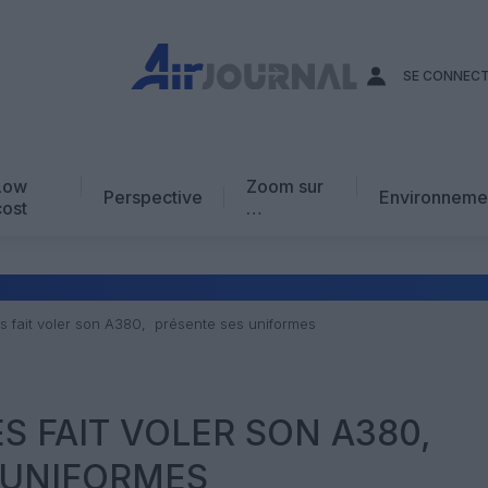
SE CONNEC
Low
Zoom sur
Perspective
Environneme
cost
…
Edito
En chiffres
Avis d’expert
es fait voler son A380, présente ses uniformes
AJ Académie
Vidéo
S FAIT VOLER SON A380,
 UNIFORMES