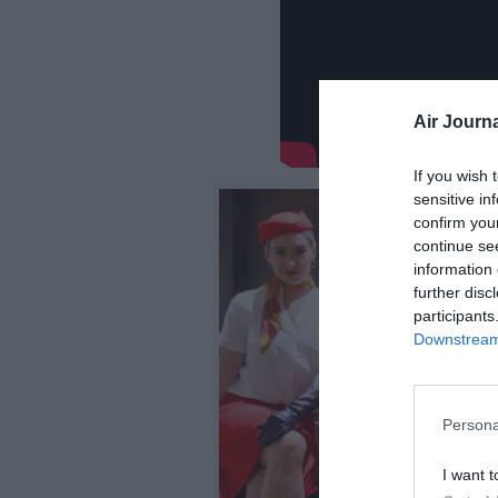
Air Journa
If you wish 
sensitive in
confirm you
continue se
information 
further disc
participants
Downstream 
Persona
I want t