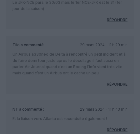
Le JFK-NCE pars le 30/03 mais le 1er NCE-JFK est le 31 (1er
jour de la saison)
RÉPONDRE
Tilo
a commenté :
29 mars 2024 - 11 h 29 min
Un Airbus a330neo de Delta à rencontré un petit incident et à
du faire demi tour juste après le décollage il faut aussi en
parler Air Journal quand c’est un Boeing l’info vient très vite
mais quand c’est un Airbus ont le cache un peu.
RÉPONDRE
NT
a commenté :
29 mars 2024 - 11 h 43 min
Et la liaison vers Atlanta est reconduite également !
RÉPONDRE