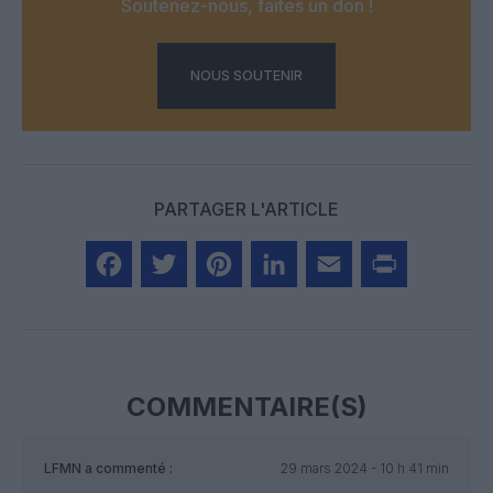
Soutenez-nous, faites un don !
NOUS SOUTENIR
PARTAGER L'ARTICLE
Facebook
Twitter
Pinterest
LinkedIn
Email
Print
COMMENTAIRE(S)
LFMN
a commenté :
29 mars 2024 - 10 h 41 min