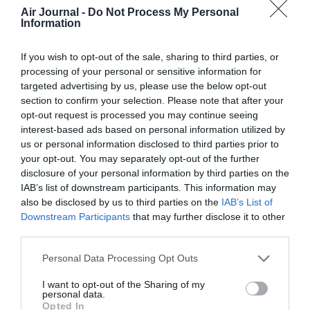
Air Journal -
Do Not Process My Personal
Information
Bob
a commenté :
3 avril 2024 - 10 h 22 min
Je me souviens que dans les années 80 c’était la Panam qui
If you wish to opt-out of the sale, sharing to third parties, or
opérait la liaison Nice-New York et c’était en Boeing 747-200
processing of your personal or sensitive information for
! Hé oui ! La Panam a été rachetée par Delta et la liaison a
targeted advertising by us, please use the below opt-out
continué…. Tant mieux pour la région parce que ça draine
section to confirm your selection. Please note that after your
beaucoup de touristes et ça bénéficie aussi à la région
opt-out request is processed you may continue seeing
Ligurie de nos voisins italiens et même jusqu’à Turin…
interest-based ads based on personal information utilized by
us or personal information disclosed to third parties prior to
RÉPONDRE
your opt-out. You may separately opt-out of the further
disclosure of your personal information by third parties on the
IAB’s list of downstream participants. This information may
also be disclosed by us to third parties on the
IAB’s List of
LAISSER UN COMMENTAIRE
Downstream Participants
that may further disclose it to other
third parties.
Personal Data Processing Opt Outs
FAIRE UN DON
I want to opt-out of the Sharing of my
personal data.
Appel aux lecteurs !
Opted In