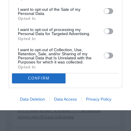
Soutenez Air Journal participez
à son
I want to opt-out of the Sale of my
développement !
Personal Data.
Opted In
I want to opt-out of processing my
NOUS SOUTENIR
Personal Data for Targeted Advertising.
Opted In
I want to opt-out of Collection, Use,
Retention, Sale, and/or Sharing of my
Personal Data that Is Unrelated with the
Purposes for which it was collected.
Opted In
CONFIRM
DERNIERS COMMENTAIRES
Data Deletion
Data Access
Privacy Policy
Mathématiques
a commenté l'article :
19 h 23 sans escale : le Boeing 777F de National
Airlines relie l’Écosse à l’Australie