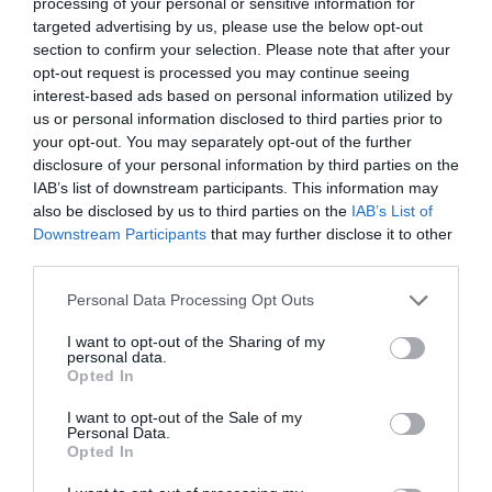
processing of your personal or sensitive information for
targeted advertising by us, please use the below opt-out
section to confirm your selection. Please note that after your
Bencello
a commenté :
14 juin 2024 - 8 h 04 min
opt-out request is processed you may continue seeing
A ce rythme là, on va bientôt assister au retour en grâce des
interest-based ads based on personal information utilized by
hydravions, comme aux premières heures de l’aviation
us or personal information disclosed to third parties prior to
(Biscarosse) ou aux Maldives avec leur terminal dédié.
your opt-out. You may separately opt-out of the further
disclosure of your personal information by third parties on the
RÉPONDRE
IAB’s list of downstream participants. This information may
also be disclosed by us to third parties on the
IAB’s List of
Downstream Participants
that may further disclose it to other
Pas si Cool !!
a commenté :
14 juin 2024 - 8 h 11 min
third parties.
Inondations, turbulences, notre météo version 2024 n’est que
Personal Data Processing Opt Outs
le reflet de ce que nous allons avoir ces prochaines années.
I want to opt-out of the Sharing of my
Habituons nous à ces changements climatiques : plus fort,
personal data.
plus haut, plus loin, comme la devise olympique …
Opted In
Notre météo 2024 est médaillée d’or dans toutes ces
I want to opt-out of the Sale of my
disciplines.
Personal Data.
Et nous, on aura que la médaille en chocolat, si on continue a
Opted In
être sceptique …