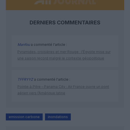
DERNIERS COMMENTAIRES
Manfou
a commenté l'article :
Pyramides, croisières et mer Rouge : l’Égypte mise sur
une saison record malgré le contexte géopolitique
TFFRYYZ
a commenté l'article :
Pointe‑à‑Pitre – Panama City : Air France ouvre un pont
aérien vers l’Amérique latine
emission carbone
inondations