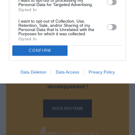
I want to opt-out of processing my
RÉPONDRE
Personal Data for Targeted Advertising.
Opted In
I want to opt-out of Collection, Use,
Retention, Sale, and/or Sharing of my
LAISSER UN COMMENTAIRE
Personal Data that Is Unrelated with the
Purposes for which it was collected.
Opted In
CONFIRM
FAIRE UN DON
Appel aux lecteurs !
Data Deletion
Data Access
Privacy Policy
Soutenez Air Journal participez
à son
développement !
NOUS SOUTENIR