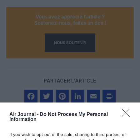
Vous avez apprécié l’article ?
Soutenez-nous, faites un don !
NOUS SOUTENIR
PARTAGER L'ARTICLE
Facebook
Twitter
Pinterest
LinkedIn
Email
Print
Air Journal -
Do Not Process My Personal
Information
If you wish to opt-out of the sale, sharing to third parties, or
COMMENTAIRE(S)