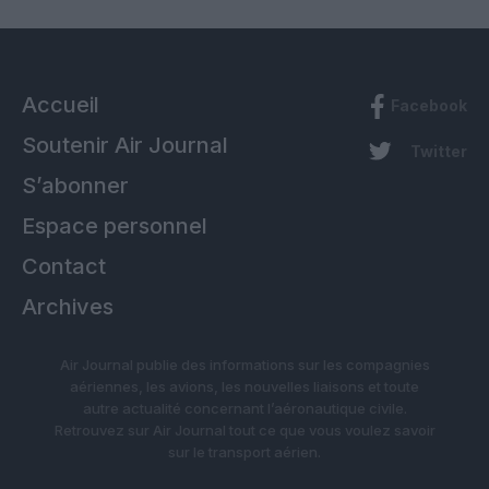
Accueil
Facebook
Soutenir Air Journal
Twitter
S’abonner
Espace personnel
Contact
Archives
Air Journal publie des informations sur les compagnies
aériennes, les avions, les nouvelles liaisons et toute
autre actualité concernant l’aéronautique civile.
Retrouvez sur Air Journal tout ce que vous voulez savoir
sur le transport aérien.