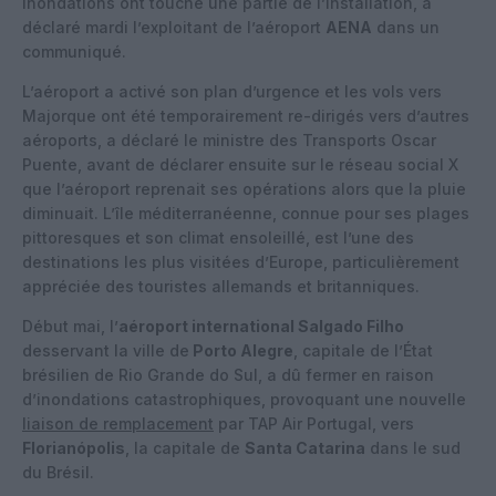
inondations ont touché une partie de l’installation, a
déclaré mardi l’exploitant de l’aéroport
AENA
dans un
communiqué.
L’aéroport a activé son plan d’urgence et les vols vers
Majorque ont été temporairement re-dirigés vers d’autres
aéroports, a déclaré le ministre des Transports Oscar
Puente, avant de déclarer ensuite sur le réseau social X
que l’aéroport reprenait ses opérations alors que la pluie
diminuait. L’île méditerranéenne, connue pour ses plages
pittoresques et son climat ensoleillé, est l’une des
destinations les plus visitées d’Europe, particulièrement
appréciée des touristes allemands et britanniques.
Début mai, l’
aéroport international Salgado Filho
desservant la ville de
Porto Alegre
, capitale de l’État
brésilien de Rio Grande do Sul, a dû fermer en raison
d’inondations catastrophiques, provoquant une nouvelle
liaison de remplacement
par TAP Air Portugal, vers
Florianópolis
, la capitale de
Santa Catarina
dans le sud
du Brésil.