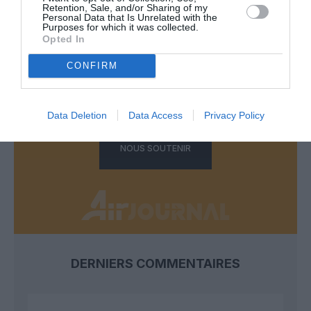
Retention, Sale, and/or Sharing of my
Personal Data that Is Unrelated with the
FAIRE UN DON
Purposes for which it was collected.
Opted In
Appel aux lecteurs !
CONFIRM
Soutenez Air Journal participez
à son
développement !
Data Deletion
Data Access
Privacy Policy
NOUS SOUTENIR
DERNIERS COMMENTAIRES