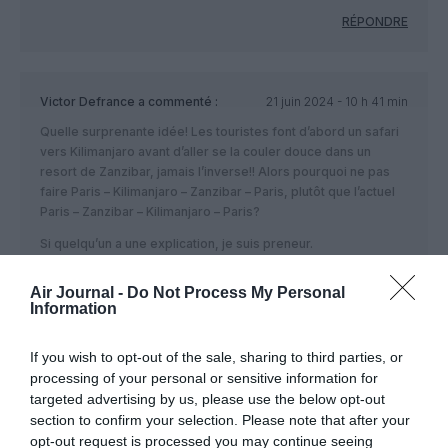
RÉPONDRE
Victor Defrance
a commenté :
21 juin 2024 - 10 h 41 min
Quelle surprenante idée! Les touristes font d’abord un safari
vers Kilimanjaro avant d’aller se la couler douce dans un
resort de Zanzibar, jamais l’inverse!! Alors pourquoi ne pas
faire Paris – Kilimanjaro – Zanzibar – Paris, plutôt que l’actuel
Paris – Zanzibar – Kilimanjaro – Paris?
Si quelqu’un a une explication, je suis preneur.
RÉPONDRE
Air Journal -
Do Not Process My Personal
Information
If you wish to opt-out of the sale, sharing to third parties, or
Juan Trippe
a commenté :
21 juin 2024 - 10 h 53 min
processing of your personal or sensitive information for
Une rotation CDG-JRO-ZNZ-CDG serait plus logique, cad un
targeted advertising by us, please use the below opt-out
safari avant un séjour balnéaire. Je suppose que la piste à
section to confirm your selection. Please note that after your
ZNZ n’est pas assez longue pour un vol sans escale vers
opt-out request is processed you may continue seeing