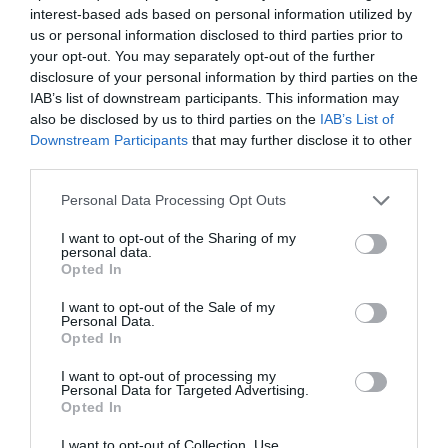
Paris.
interest-based ads based on personal information utilized by
us or personal information disclosed to third parties prior to
RÉPONDRE
your opt-out. You may separately opt-out of the further
disclosure of your personal information by third parties on the
IAB’s list of downstream participants. This information may
Pégase22
a commenté :
21 juin 2024 - 12 h 13
also be disclosed by us to third parties on the
IAB’s List of
min
Downstream Participants
that may further disclose it to other
AF ne possède des droits de trafic qu’en desserte
third parties.
de Paris et pas sur les vols intérieurs, des billets
Personal Data Processing Opt Outs
zanzibar – Kilimanjaro ne pourront pas être
commercialisés. Donc commercialement faire l’un
I want to opt-out of the Sharing of my
avant l’autre ne change absolument rien et vice
personal data.
versa.
Opted In
RÉPONDRE
I want to opt-out of the Sale of my
Personal Data.
Opted In
I want to opt-out of processing my
Personal Data for Targeted Advertising.
LAISSER UN COMMENTAIRE
Opted In
I want to opt-out of Collection, Use,