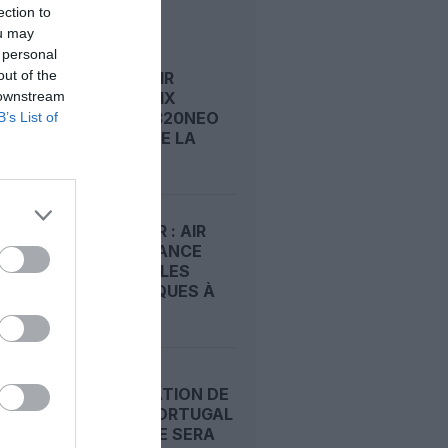
ection to
LIRE AUSSI
ou may
 personal
out of the
ICELANDAIR
 downstream
S’OFFRE DIX
AIRBUS A320NEO
B’s List of
ET TOURNE LA
PAGE...
STOPOVER : AIR
FRANCE LANCE
DES ESCALES
TOURISTIQUES À
PARIS...
PRIVATISATION DE
TAP AIR PORTUGAL
: LA VENTE SERA