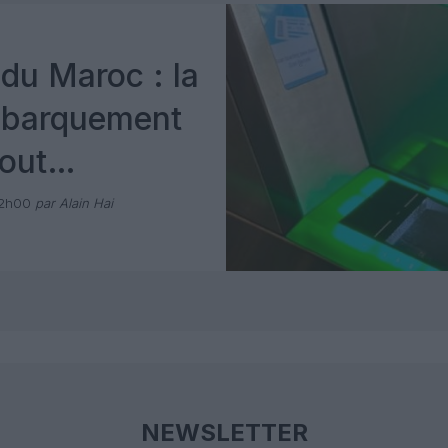
du Maroc : la
mbarquement
out
 avec Pax
12h00
par Alain Hai
NEWSLETTER