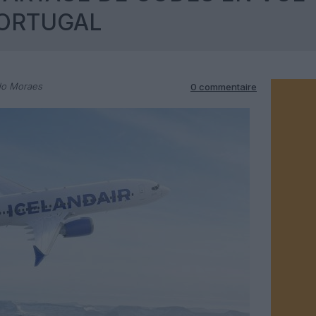
PORTUGAL
do Moraes
0 commentaire