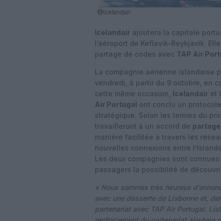
@Icelandair
Icelandair
ajoutera la capitale port
l’aéroport de Keflavik-Reykjavik. El
partage de codes avec
TAP Air Port
La compagnie aérienne islandaise pr
vendredi, à partir du 9 octobre, en 
cette même occasion,
Icelandair
et 
Air Portugal
ont conclu un protocole 
stratégique. Selon les termes du pr
travailleront à un accord de
partage
manière facilitée à travers les rés
nouvelles connexions entre l’Islande
Les deux compagnies sont connues p
passagers la possibilité de découvrir 
« Nous sommes très heureux d’annonce
avec une desserte de Lisbonne et, da
partenariat avec TAP Air Portugal. Lisb
renforcement du partenariat ajoutera