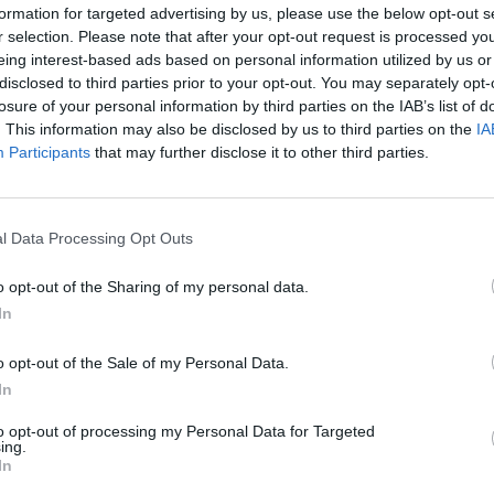
formation for targeted advertising by us, please use the below opt-out s
r selection. Please note that after your opt-out request is processed y
eing interest-based ads based on personal information utilized by us or
disclosed to third parties prior to your opt-out. You may separately opt-
losure of your personal information by third parties on the IAB’s list of
. This information may also be disclosed by us to third parties on the
IA
Participants
that may further disclose it to other third parties.
©TAP Air Portugal
l Data Processing Opt Outs
o opt-out of the Sharing of my personal data.
z apprécié l’article ?
In
-nous, faites un don !
o opt-out of the Sale of my Personal Data.
In
OUS SOUTENIR
to opt-out of processing my Personal Data for Targeted
ing.
In