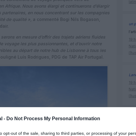
lati
n Afrique. Nous avons élargi et continuerons d’élargir
 partenaires, en nous concentrant sur les compagnies
ité de qualité »,
a commenté Bogi Nils Bogason,
un p
dair.
l'art
serons en mesure d’offrir des trajets aériens fluides
19 h
 de voyage les plus passionnantes, et d’ouvrir notre
Nati
ibles au départ de notre hub de Lisbonne à tous les
l’Au
ouligné Luís Rodrigues, PDG de TAP Air Portugal.
Lan
19 h
Nati
l’Au
l -
Do Not Process My Personal Information
icelandai
to opt-out of the sale, sharing to third parties, or processing of your per