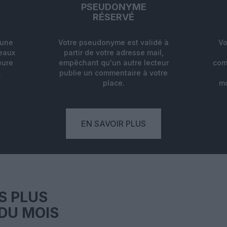
PSEUDONYME
RÉSERVÉ
'une
Votre pseudonyme est validé à
Vo
deaux
partir de votre adresse mail,
eure
empêchant qu'un autre lecteur
com
.
publie un commentaire à votre
place.
mo
EN SAVOIR PLUS
S PLUS
DU MOIS