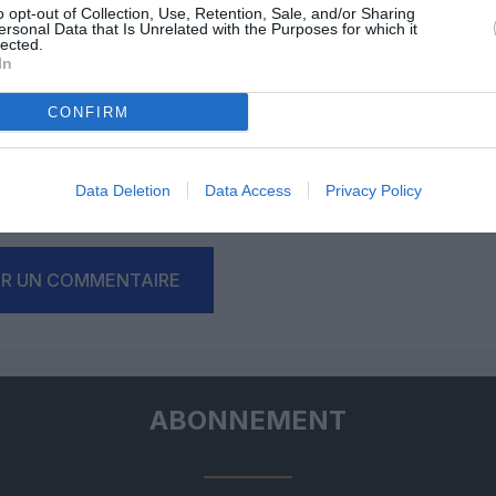
o opt-out of Collection, Use, Retention, Sale, and/or Sharing
ersonal Data that Is Unrelated with the Purposes for which it
lected.
In
CONFIRM
Facebook
Twitter
Pinterest
LinkedIn
Email
Print
Data Deletion
Data Access
Privacy Policy
un commentaire !
ER UN COMMENTAIRE
ABONNEMENT