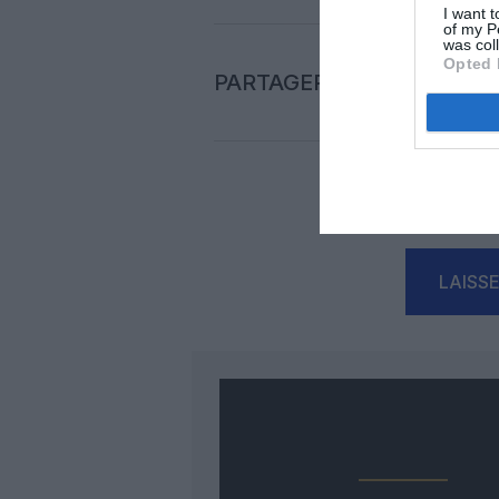
I want t
of my P
was col
Opted 
PARTAGER L'ARTICLE
Auc
LAISS