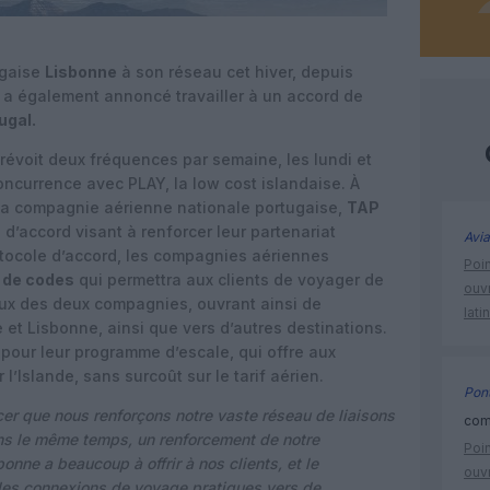
ugaise
Lisbonne
à son réseau cet hiver, depuis
le a également annoncé travailler à un accord de
ugal.
évoit deux fréquences par semaine, les lundi et
concurrence avec PLAY, la low cost islandaise. À
la compagnie aérienne nationale portugaise,
TAP
d’accord visant à renforcer leur partenariat
Avia
otocole d’accord, les compagnies aériennes
Poin
 de codes
qui permettra aux clients de voyager de
ouvr
eaux des deux compagnies, ouvrant ainsi de
lati
 et Lisbonne, ainsi que vers d’autres destinations.
our leur programme d’escale, qui offre aux
l’Islande, sans surcoût sur le tarif aérien.
Pont
r que nous renforçons notre vaste réseau de liaisons
comm
ns le même temps, un renforcement de notre
Poin
onne a beaucoup à offrir à nos clients, et le
ouvr
 des connexions de voyage pratiques vers de