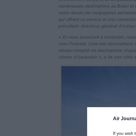
nombreuses destinations au Brésil et e
notre réseau de compagnies aériennes
qui offrent un service et une connectiv
président-directeur général d’Icelan
« En nous associant à Icelandair, nous 
vers l’Islande, l’une des destinations
réseau complet de destinations dispon
clients d’Icelandair »,
a de son côté s
Air Journa
If you wish 