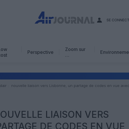
SE CONNEC
Low
Zoom sur
Perspective
Environneme
cost
…
Edito
En chiffres
Avis d’expert
dair : nouvelle liaison vers Lisbonne, un partage de codes en vue avec
AJ Académie
Vidéo
NOUVELLE LIAISON VERS
PARTAGE DE CODES EN VUE