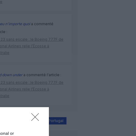
ne
eu n'importe quoi
a commenté
icle :
 23 sans escale : le Boeing 777F de
onal Airlines relie l’Écosse à
stralie
d down under
a commenté l'article :
 23 sans escale : le Boeing 777F de
onal Airlines relie l’Écosse à
stralie
r
lisbonne
TAP Air Portugal
sonal or