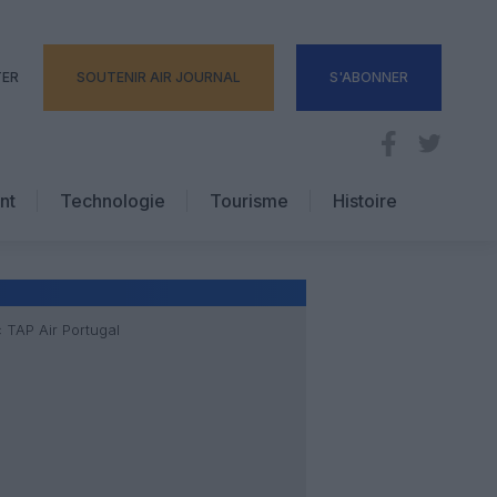
TER
SOUTENIR AIR JOURNAL
S'ABONNER
nt
Technologie
Tourisme
Histoire
Pratique
Hôtellerie
Voyages d’affaires
 TAP Air Portugal