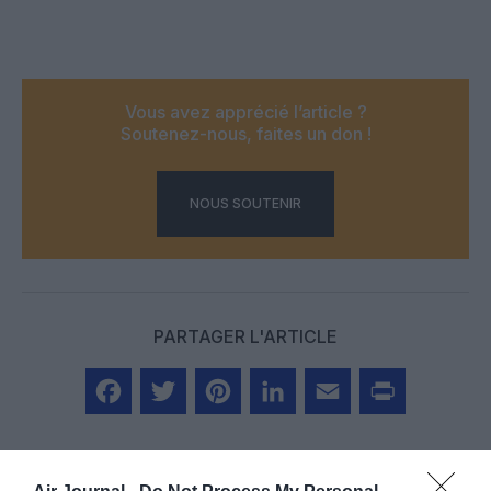
Vous avez apprécié l’article ?
Soutenez-nous, faites un don !
NOUS SOUTENIR
PARTAGER L'ARTICLE
Facebook
Twitter
Pinterest
LinkedIn
Email
Print