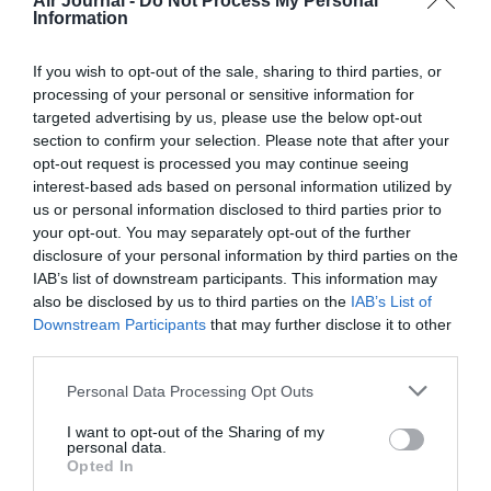
Air Journal -
Do Not Process My Personal
Information
COMMENTAIRE(S)
If you wish to opt-out of the sale, sharing to third parties, or
processing of your personal or sensitive information for
@fra
a commenté :
9 juillet 2024 - 16 h 01 min
targeted advertising by us, please use the below opt-out
Il faut également rappeler que Lufthansa y a basé tous ses
section to confirm your selection. Please note that after your
A380… Ca rend cet aéroport encore plus attractif.
opt-out request is processed you may continue seeing
interest-based ads based on personal information utilized by
RÉPONDRE
us or personal information disclosed to third parties prior to
your opt-out. You may separately opt-out of the further
disclosure of your personal information by third parties on the
IAB’s list of downstream participants. This information may
LAISSER UN COMMENTAIRE
also be disclosed by us to third parties on the
IAB’s List of
Downstream Participants
that may further disclose it to other
third parties.
FAIRE UN DON
Personal Data Processing Opt Outs
I want to opt-out of the Sharing of my
Appel aux lecteurs !
personal data.
Opted In
Soutenez Air Journal participez
à son