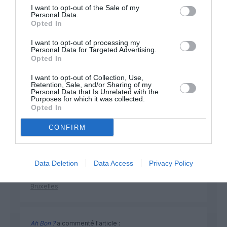
développement !
I want to opt-out of the Sale of my
Personal Data.
Opted In
NOUS SOUTENIR
I want to opt-out of processing my
Personal Data for Targeted Advertising.
Opted In
I want to opt-out of Collection, Use,
Retention, Sale, and/or Sharing of my
Personal Data that Is Unrelated with the
Purposes for which it was collected.
Opted In
DERNIERS COMMENTAIRES
CONFIRM
Dave
a commenté l'article :
Data Deletion
Data Access
Privacy Policy
Flynas ouvre une ligne directe entre Médine et
Bruxelles
Ah Bon ?
a commenté l'article :