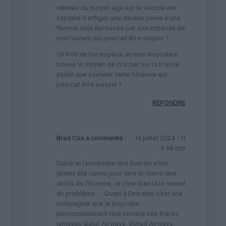
débiles du moyen age sur le suicide est
capable d infliger une double peine à une
femme déjà éprouvée par son imbécile de
mari violent qui pourrait être surpris ?
Un troll de ton espèce au nom évocateur
trouve le moyen de cracher sur la France
plutôt que soutenir cette hôtesse qui
pourrait être surpris ?
RÉPONDRE
Brad Cox
a commenté :
14 juillet 2024 - 11
h 58 min
Dubai et l’ensemble des Emirats n’ont
jamais été connu pour être le Havre des
droits de l’homme, et c’est bien là le noeud
du problème … Quant à Emirates c’est une
compagnie que je boycotte
personnellement tout comme ces frères
jumeaux Qatar Airways, Etihad Airways,