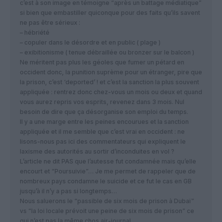
c’est à son image en témoigne “après un battage médiatique”
si bien que embastiller quiconque pour des faits qu’ils savent
ne pas être sérieux :
– hébriété
– copuler dans le désordre et en public ( plage )
– exibitionisme ( tenue débraillée ou bronzer sur le balcon )
Ne méritent pas plus les géoles que fumer un pétard en
occident donc, la punition suprème pour un étranger, pire que
la prison, c’est ‘deported’ ! et c’est la sanction la plus souvent
appliquée : rentrez donc chez-vous un mois ou deux et quand
vous aurez repris vos esprits, revenez dans 3 mois. Nul
besoin de dire que ça désorganise son emploi du temps.
Il y a une marge entre les peines encourues et la sanction
appliquée et il me semble que c’est vrai en occident : ne
lisons-nous pas ici des commentateurs qui expliquent le
laxisme des autorités au sortir d’inconduites en vol ?
L’article ne dit PAS que l’autesse fut condamnée mais qu’elle
encourt et “Poursuivie”… Je me permet de rappeler que de
nombreux pays condamne le suicide et ce fut le cas en GB
jusqu’à il n’y a pas si longtemps…
Nous saluerons le “passible de six mois de prison à Dubaï”
vs “la loi locale prévoit une peine de six mois de prison” ce
qui n’est pas la même chos air-journal.