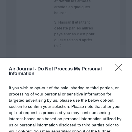
et détruit les armées
arables en quelques
heures …
Si Hassan II était tant
détesté par les autres
pays arabes c est pour
qu elle raison d après
toi ?
Air Journal -
Do Not Process My Personal
Ah Bon ?
a
15 juillet
Information
commenté :
2024 - 11
h 47 min
If you wish to opt-out of the sale, sharing to third parties, or
Faut-il n’avoir rien à
processing of your personal or sensitive information for
faire de ses journées
targeted advertising by us, please use the below opt-out
pour aller sur un site
section to confirm your selection. Please note that after your
français et insulter la
opt-out request is processed you may continue seeing
France à chaque
interest-based ads based on personal information utilized by
commentaire.
us or personal information disclosed to third parties prior to
Besoin d’exister ? Un
your opt-out. You may separately opt-out of the further