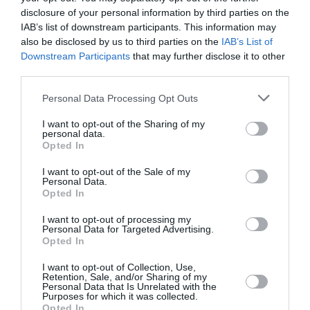
complexe à soigner ?
disclosure of your personal information by third parties on the
L’avantage c’est que le
IAB’s list of downstream participants. This information may
risque de sanction est
also be disclosed by us to third parties on the
IAB’s List of
quasi nul, puisque la
Downstream Participants
that may further disclose it to other
liberté d’expression est
third parties.
assurée. Allez critiquer
le Maroc ou, pire
Personal Data Processing Opt Outs
encore, son roi, sur un
site marocain, et la
I want to opt-out of the Sharing of my
réaction des
personal data.
administrateurs, et/ou
Opted In
du législateur seront à
la hauteur.
I want to opt-out of the Sale of my
Personal Data.
Opted In
I want to opt-out of processing my
Momoderabat
15 juillet
Personal Data for Targeted Advertising.
Opted In
a commenté :
2024 - 11
h 51 min
I want to opt-out of Collection, Use,
comparable à vos
Retention, Sale, and/or Sharing of my
Personal Data that Is Unrelated with the
ancêtres
Purposes for which it was collected.
collaborationnistes? je
Opted In