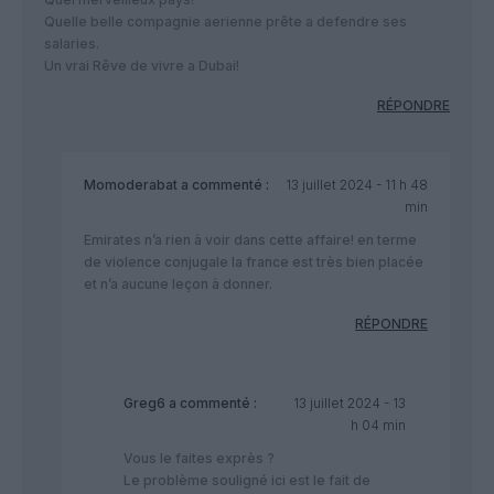
Quelle belle compagnie aerienne prête a defendre ses
salaries.
Un vrai Rêve de vivre a Dubai!
RÉPONDRE
Momoderabat
a commenté :
13 juillet 2024 - 11 h 48
min
Emirates n’a rien à voir dans cette affaire! en terme
de violence conjugale la france est très bien placée
et n’a aucune leçon à donner.
RÉPONDRE
Greg6
a commenté :
13 juillet 2024 - 13
h 04 min
Vous le faites exprès ?
Le problème souligné ici est le fait de