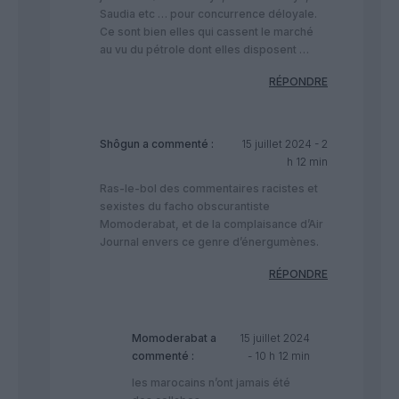
Saudia etc … pour concurrence déloyale.
Ce sont bien elles qui cassent le marché
au vu du pétrole dont elles disposent …
RÉPONDRE
Shôgun
a commenté :
15 juillet 2024 - 2
h 12 min
Ras-le-bol des commentaires racistes et
sexistes du facho obscurantiste
Momoderabat, et de la complaisance d’Air
Journal envers ce genre d’énergumènes.
RÉPONDRE
Momoderabat
a
15 juillet 2024
commenté :
- 10 h 12 min
les marocains n’ont jamais été