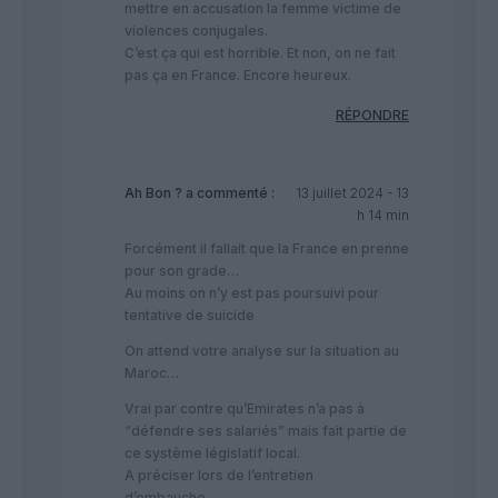
mettre en accusation la femme victime de
violences conjugales.
C’est ça qui est horrible. Et non, on ne fait
pas ça en France. Encore heureux.
RÉPONDRE
Ah Bon ?
a commenté :
13 juillet 2024 - 13
h 14 min
Forcément il fallait que la France en prenne
pour son grade…
Au moins on n’y est pas poursuivi pour
tentative de suicide
On attend votre analyse sur la situation au
Maroc…
Vrai par contre qu’Emirates n’a pas à
“défendre ses salariés” mais fait partie de
ce système législatif local.
A préciser lors de l’entretien
d’embauche…