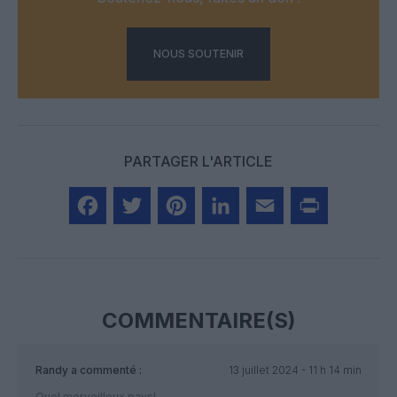
NOUS SOUTENIR
PARTAGER L'ARTICLE
Facebook
Twitter
Pinterest
LinkedIn
Email
Print
COMMENTAIRE(S)
Randy
a commenté :
13 juillet 2024 - 11 h 14 min
Quel merveilleux pays!