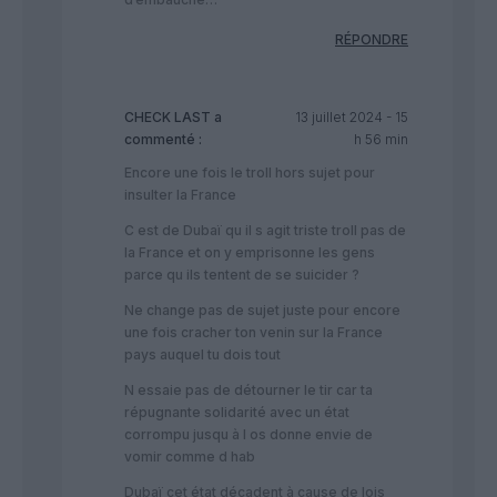
RÉPONDRE
CHECK LAST
a
13 juillet 2024 - 15
commenté :
h 56 min
Encore une fois le troll hors sujet pour
insulter la France
C est de Dubaï qu il s agit triste troll pas de
la France et on y emprisonne les gens
parce qu ils tentent de se suicider ?
Ne change pas de sujet juste pour encore
une fois cracher ton venin sur la France
pays auquel tu dois tout
N essaie pas de détourner le tir car ta
répugnante solidarité avec un état
corrompu jusqu à l os donne envie de
vomir comme d hab
Dubaï cet état décadent à cause de lois