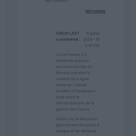
des collabos
RÉPONDRE
CHECK LAST
15 juillet
a commenté :
2024 - 10
h 41 min
Le roi Hassan 2 a
collaboré avec les
services secrets du
Mossad pendant la
réunion de la ligue
arabe qu il faisait
écouter à Casablanca
juste avant le
déclenchement de la
guerre des 6 jours
Grâce à lui le Mossad n
ignorait rien des plans d
attaque et de défense