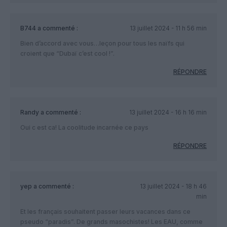
B744
a commenté :
13 juillet 2024 - 11 h 56 min
Bien d’accord avec vous…leçon pour tous les naïfs qui
croient que “Dubaï c’est cool !”.
RÉPONDRE
Randy
a commenté :
13 juillet 2024 - 16 h 16 min
Oui c est ca! La coolitude incarnée ce pays
RÉPONDRE
yep
a commenté :
13 juillet 2024 - 18 h 46
min
Et les français souhaitent passer leurs vacances dans ce
pseudo “paradis”. De grands masochistes! Les EAU, comme