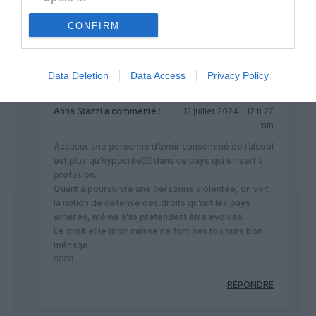
ne pense pas
CONFIRM
Data Deletion
Data Access
Privacy Policy
Anna Stazzi
a commenté :
13 juillet 2024 - 12 h 27
min
Accuser une personne d’avoir consommé de l’alcool
est plus qu’hypocrite👎🏻 dans ce pays qui en sert à
profusion.
Quant à poursuivre une personne violentée, on voit
la notion de défense des droits qu’ont les pays
arriérés, même s’ils prétendent être évolués.
Le droit et le tiroir caisse ne font pas toujours bon
ménage.
👎🏻🤢🤮
RÉPONDRE