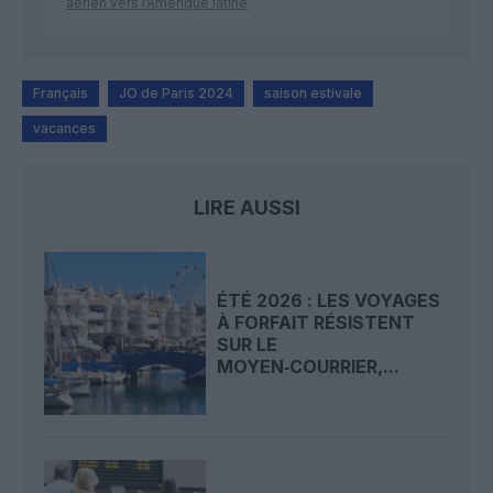
aérien vers l’Amérique latine
Français
JO de Paris 2024
saison estivale
vacances
LIRE AUSSI
ÉTÉ 2026 : LES VOYAGES
À FORFAIT RÉSISTENT
SUR LE
MOYEN‑COURRIER,...