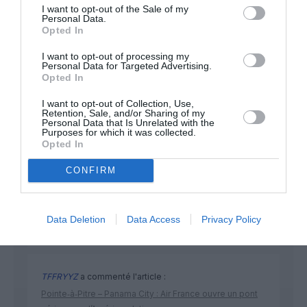
I want to opt-out of the Sale of my
Personal Data.
NOUS SOUTENIR
Opted In
I want to opt-out of processing my
Personal Data for Targeted Advertising.
Opted In
I want to opt-out of Collection, Use,
Retention, Sale, and/or Sharing of my
Personal Data that Is Unrelated with the
Purposes for which it was collected.
DERNIERS COMMENTAIRES
Opted In
CONFIRM
Manfou
a commenté l'article :
Pyramides, croisières et mer Rouge : l’Égypte mise sur
Data Deletion
Data Access
Privacy Policy
une saison record malgré le contexte géopolitique
TFFRYYZ
a commenté l'article :
Pointe‑à‑Pitre – Panama City : Air France ouvre un pont