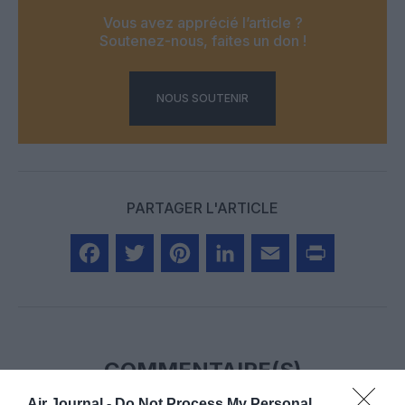
Vous avez apprécié l’article ?
Soutenez-nous, faites un don !
NOUS SOUTENIR
PARTAGER L'ARTICLE
Facebook
Twitter
Pinterest
LinkedIn
Email
Print
COMMENTAIRE(S)
Air Journal -
Do Not Process My Personal