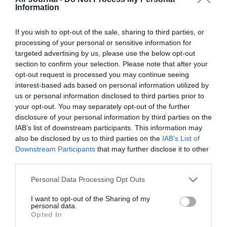
Information
S. Varan
a commenté :
16 juillet 2024 - 14 h 42
min
If you wish to opt-out of the sale, sharing to third parties, or
Nous avons le choix entre notre “cabane” du Cap-Ferret,
processing of your personal or sensitive information for
notre chalet de Méribel, notre île privée du Morbihan et notre
targeted advertising by us, please use the below opt-out
“etxe” du Pays Basque…
section to confirm your selection. Please note that after your
RÉPONDRE
opt-out request is processed you may continue seeing
interest-based ads based on personal information utilized by
us or personal information disclosed to third parties prior to
your opt-out. You may separately opt-out of the further
LAISSER UN COMMENTAIRE
disclosure of your personal information by third parties on the
IAB’s list of downstream participants. This information may
also be disclosed by us to third parties on the
IAB’s List of
Downstream Participants
that may further disclose it to other
FAIRE UN DON
third parties.
Personal Data Processing Opt Outs
Appel aux lecteurs !
Soutenez Air Journal participez
à son
I want to opt-out of the Sharing of my
personal data.
développement !
Opted In