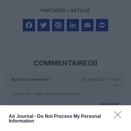
PARTAGER L'ARTICLE
Facebook
Twitter
Pinterest
LinkedIn
Email
Print
COMMENTAIRE(S)
Byzance
a commenté :
19 juillet 2024 - 11 h 40
min
Contril – Alt – Shift c’est pourtant simple….
RÉPONDRE
Air Journal -
Do Not Process My Personal
Information
phil12
a commenté :
19 juillet 2024 - 12 h 18 min