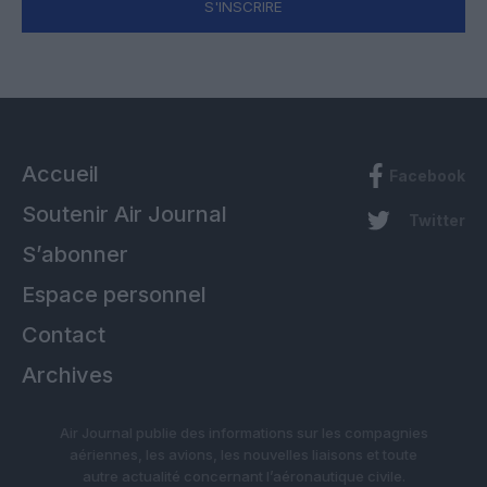
S'INSCRIRE
Accueil
Facebook
Soutenir Air Journal
Twitter
S’abonner
Espace personnel
Contact
Archives
Air Journal publie des informations sur les compagnies
aériennes, les avions, les nouvelles liaisons et toute
autre actualité concernant l’aéronautique civile.