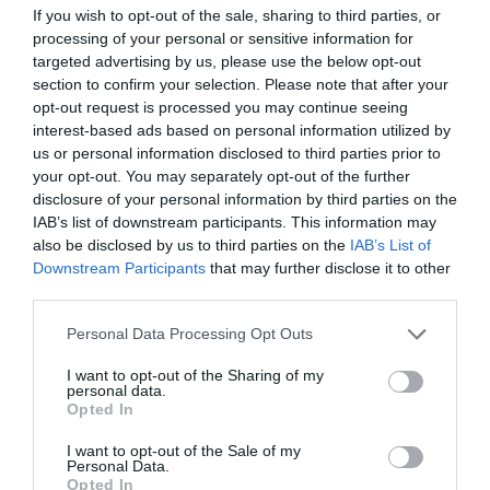
If you wish to opt-out of the sale, sharing to third parties, or
Merci Hidalgo!
processing of your personal or sensitive information for
targeted advertising by us, please use the below opt-out
RÉPONDRE
section to confirm your selection. Please note that after your
opt-out request is processed you may continue seeing
interest-based ads based on personal information utilized by
LAISSER UN COMMENTAIRE
us or personal information disclosed to third parties prior to
your opt-out. You may separately opt-out of the further
disclosure of your personal information by third parties on the
IAB’s list of downstream participants. This information may
FAIRE UN DON
also be disclosed by us to third parties on the
IAB’s List of
Downstream Participants
that may further disclose it to other
third parties.
Appel aux lecteurs !
Soutenez Air Journal participez
à son
Personal Data Processing Opt Outs
développement !
I want to opt-out of the Sharing of my
personal data.
Opted In
NOUS SOUTENIR
I want to opt-out of the Sale of my
Personal Data.
Opted In